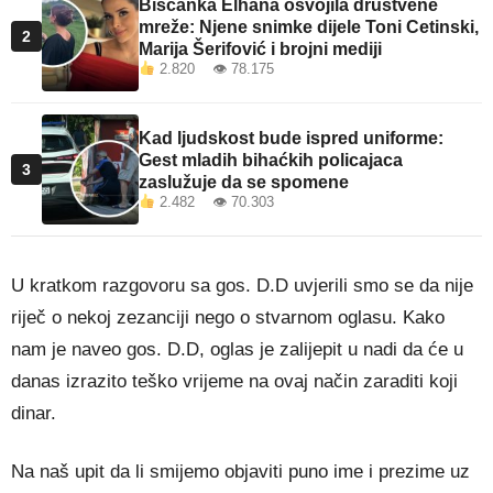
Bišćanka Elhana osvojila društvene
mreže: Njene snimke dijele Toni Cetinski,
2
Marija Šerifović i brojni mediji
2.820 👁 78.175
Kad ljudskost bude ispred uniforme:
Gest mladih bihaćkih policajaca
3
zaslužuje da se spomene
2.482 👁 70.303
U kratkom razgovoru sa gos. D.D uvjerili smo se da nije
riječ o nekoj zezanciji nego o stvarnom oglasu. Kako
nam je naveo gos. D.D, oglas je zalijepit u nadi da će u
danas izrazito teško vrijeme na ovaj način zaraditi koji
dinar.
Na naš upit da li smijemo objaviti puno ime i prezime uz