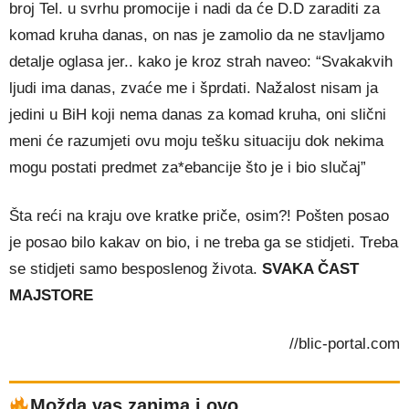
broj Tel. u svrhu promocije i nadi da će D.D zaraditi za
komad kruha danas, on nas je zamolio da ne stavljamo
detalje oglasa jer.. kako je kroz strah naveo: “Svakakvih
ljudi ima danas, zvaće me i šprdati. Nažalost nisam ja
jedini u BiH koji nema danas za komad kruha, oni slični
meni će razumjeti ovu moju tešku situaciju dok nekima
mogu postati predmet za*ebancije što je i bio slučaj”
Šta reći na kraju ove kratke priče, osim?! Pošten posao
je posao bilo kakav on bio, i ne treba ga se stidjeti. Treba
se stidjeti samo besposlenog života.
SVAKA ČAST
MAJSTORE
//blic-portal.com
Možda vas zanima i ovo