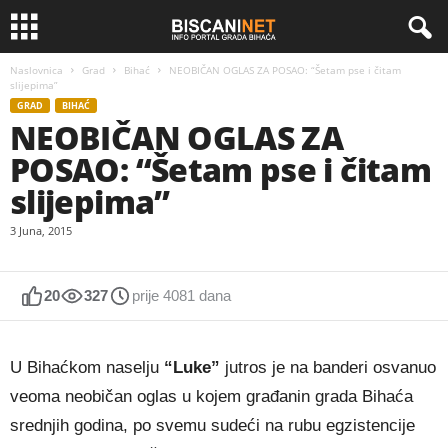
Naslovnica
Grad
Bihać
NEOBIČAN OGLAS ZA POSAO: “Šetam pse i čitam
slijepima”
GRAD
BIHAĆ
NEOBIČAN OGLAS ZA
POSAO: “Šetam pse i čitam
slijepima”
3 Juna, 2015
20
327
prije 4081 dana
U Bihaćkom naselju
“Luke”
jutros je na banderi osvanuo
veoma neobičan oglas u kojem građanin grada Bihaća
srednjih godina, po svemu sudeći na rubu egzistencije