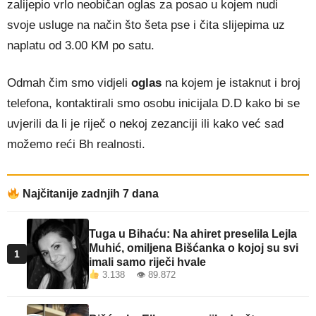
zalijepio vrlo neobičan oglas za posao u kojem nudi
svoje usluge na način što šeta pse i čita slijepima uz
naplatu od 3.00 KM po satu.
Odmah čim smo vidjeli
oglas
na kojem je istaknut i broj
telefona, kontaktirali smo osobu inicijala D.D kako bi se
uvjerili da li je riječ o nekoj zezanciji ili kako već sad
možemo reći Bh realnosti.
Najčitanije zadnjih 7 dana
Tuga u Bihaću: Na ahiret preselila Lejla
Muhić, omiljena Bišćanka o kojoj su svi
1
imali samo riječi hvale
3.138 👁 89.872