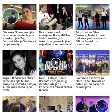
Bišćanka Elhana osvojila
Dva mjeseca nakon
Tri poziva za Bihać:
društvene mreže: Njene
emisije na BiscaniNET-u:
Ćustović, Mešić i trener
snimke dijele Toni
Sedić poručio „Još
Halilović predstavljat će
Cetinski, Marija Šerifović i
čekamo odgovor koji je
BiH na Svjetskom
brojni mediji
najavljen za sedam dana“
prvenstvu
Tuga u Bihaću: Na ahiret
Grše, Eli Rojas, Paolo
Povećana osnovica za
preselila Lejla Muhić,
Barbato i brojni drugi
plate u USK: Najviše će
omiljena Bišćanka o kojoj
izvođači obilježili
dobiti oni sa najvećim
su svi imali samo riječi
Imperium Festival 2026 u
primanjima
hvale
Bihaću