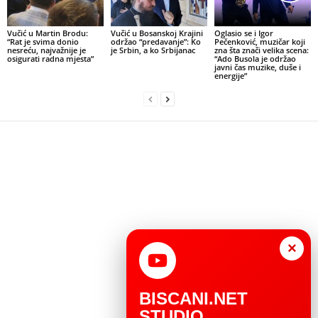
Vučić u Martin Brodu:
Vučić u Bosanskoj Krajini
Oglasio se i Igor
“Rat je svima donio
održao “predavanje”: Ko
Pečenković, muzičar koji
nesreću, najvažnije je
je Srbin, a ko Srbijanac
zna šta znači velika scena:
osigurati radna mjesta”
“Ado Busola je održao
javni čas muzike, duše i
energije”
×
BISCANI.NET
STUDIO