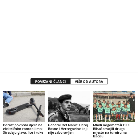
POVEZANI ČLANCI
VIŠE OD AUTORA
Porast povreda djece na
General Izet Nanić: Heroj
Mladi nogometaši OFK
električnim romobilima:
Bosne i Hercegovine koji
Bihać osvojili drugo
Stradaju glava, lice i ruke
nije zaboravljen
mjesto na turniru na
Izačiću