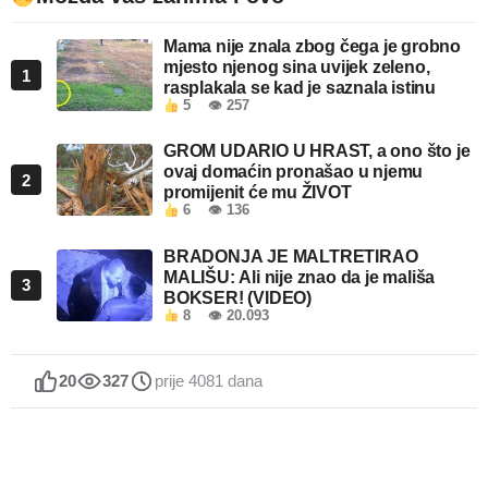
Mama nije znala zbog čega je grobno
mjesto njenog sina uvijek zeleno,
1
rasplakala se kad je saznala istinu
5
👁 257
GROM UDARIO U HRAST, a ono što je
ovaj domaćin pronašao u njemu
2
promijenit će mu ŽIVOT
6
👁 136
BRADONJA JE MALTRETIRAO
MALIŠU: Ali nije znao da je mališa
3
BOKSER! (VIDEO)
8
👁 20.093
20
327
prije 4081 dana