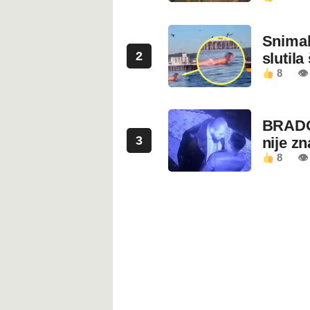
Snimala
2
slutila
8
👁
BRADO
3
nije z
8
👁 