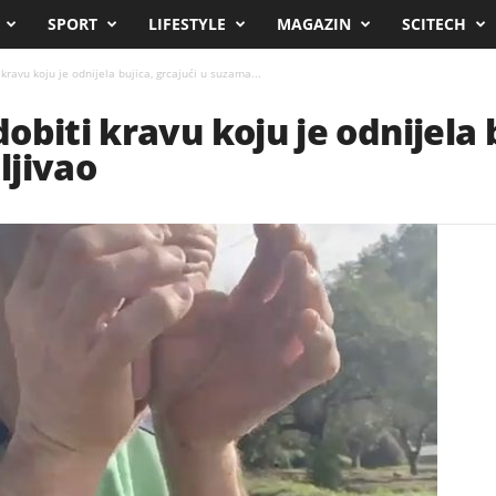
SPORT
LIFESTYLE
MAGAZIN
SCITECH
ravu koju je odnijela bujica, grcajući u suzama...
biti kravu koju je odnijela b
ljivao