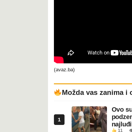
(avaz.ba)
Možda vas zanima i 
Ovo su
podzem
1
najluđ
11
