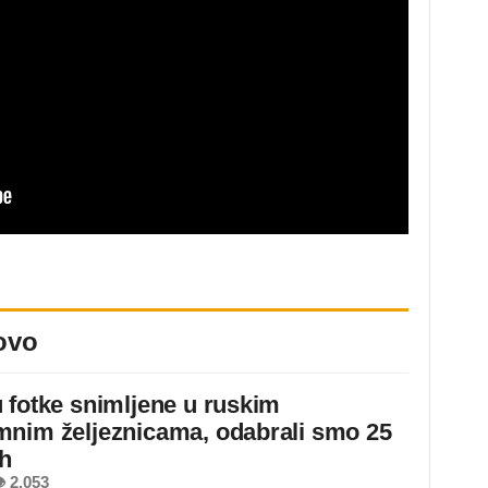
ovo
 fotke snimljene u ruskim
nim željeznicama, odabrali smo 25
ih
 2.053