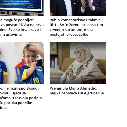
ra moguće podnijeti
Rubio komentarisao utakmicu
 za povrat PDV-a na prvu
BiH – SAD: Zeznuli su nas s tim
inu: Evo ko ima pravo i
crvenim kartonom, mora
jim uslovima
postojati proces žalbe
oji je raznježio Bosnu i
Preminula Mejra Ahmetlić,
ovinu: Djeca sa
majka osnivača HIFA grupacije
oćama u razvoju poslala
pšu poruku podrške
vima