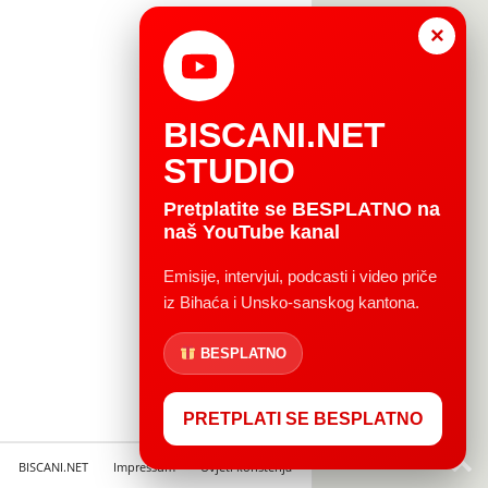
×
BISCANI.NET
STUDIO
Pretplatite se BESPLATNO na
naš YouTube kanal
Emisije, intervjui, podcasti i video priče
iz Bihaća i Unsko-sanskog kantona.
BESPLATNO
PRETPLATI SE BESPLATNO
BISCANI.NET
Impressum
Uvjeti korištenja