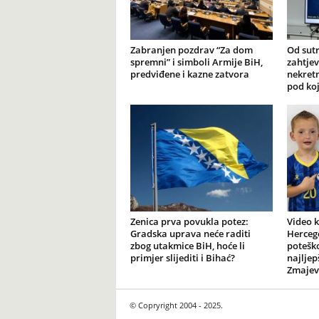
Zabranjen pozdrav “Za dom
Od sut
spremni” i simboli Armije BiH,
zahtjev
predviđene i kazne zatvora
nekretn
pod ko
Zenica prva povukla potez:
Video k
Gradska uprava neće raditi
Herceg
zbog utakmice BiH, hoće li
potešk
primjer slijediti i Bihać?
najlje
Zmaje
© Copryright 2004 - 2025.