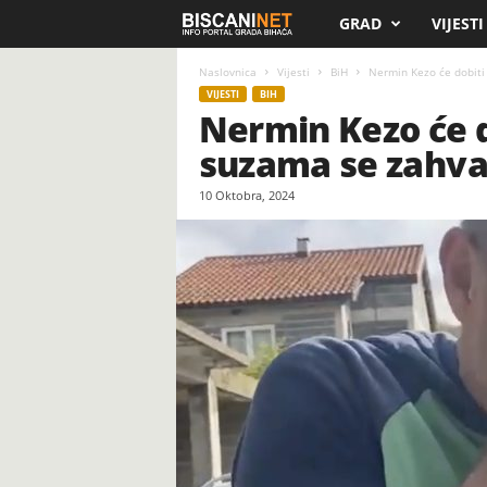
GRAD
VIJESTI
B
i
Naslovnica
Vijesti
BiH
Nermin Kezo će dobiti k
VIJESTI
BIH
Nermin Kezo će do
s
suzama se zahva
c
10 Oktobra, 2024
a
n
i
.
n
e