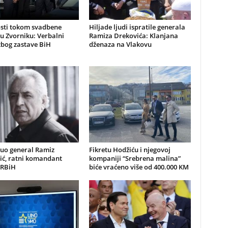
sti tokom svadbene
Hiljade ljudi ispratile generala
u Zvorniku: Verbalni
Ramiza Drekovića: Klanjana
zbog zastave BiH
dženaza na Vlakovu
uo general Ramiz
Fikretu Hodžiću i njegovoj
ić, ratni komandant
kompaniji “Srebrena malina”
 RBiH
biće vraćeno više od 400.000 KM