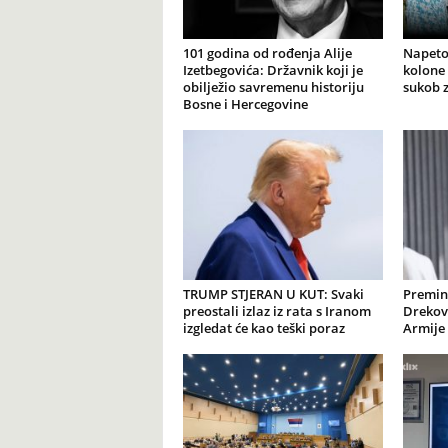
101 godina od rođenja Alije
Napeto
Izetbegovića: Državnik koji je
kolone 
obilježio savremenu historiju
sukob 
Bosne i Hercegovine
TRUMP STJERAN U KUT: Svaki
Premin
preostali izlaz iz rata s Iranom
Drekov
izgledat će kao teški poraz
Armije