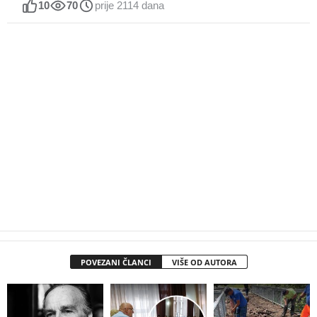
10
70
prije 2114 dana
POVEZANI ČLANCI
VIŠE OD AUTORA