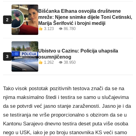
Bišćanka Elhana osvojila društvene
mreže: Njene snimke dijele Toni Cetinski,
2
Marija Šerifović i brojni mediji
3.123 👁 86.780
Ubistvo u Cazinu: Policija uhapsila
3
osumnjičenog
1.262 👁 38.950
Tako visok postotak pozitivnih testova znači da se na
njima maksimalno štedi i testira se samo u slučajevima
da se potvrdi već jasno stanje zaraženosti. Jasno je i da
se testiranja ne vrše proporcionalno s obzirom da se u
Kantonu Sarajevo dnevno testira deset puta više osoba
nego u USK, iako je po broju stanovnika KS veći samo