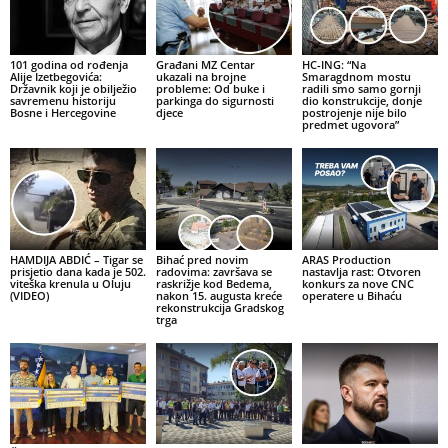
101 godina od rođenja
Građani MZ Centar
HC-ING: “Na
Alije Izetbegovića:
ukazali na brojne
Smaragdnom mostu
Državnik koji je obilježio
probleme: Od buke i
radili smo samo gornji
savremenu historiju
parkinga do sigurnosti
dio konstrukcije, donje
Bosne i Hercegovine
djece
postrojenje nije bilo
predmet ugovora”
HAMDIJA ABDIĆ – Tigar se
Bihać pred novim
ARAS Production
prisjetio dana kada je 502.
radovima: završava se
nastavlja rast: Otvoren
viteška krenula u Oluju
raskrižje kod Bedema,
konkurs za nove CNC
(VIDEO)
nakon 15. augusta kreće
operatere u Bihaću
rekonstrukcija Gradskog
trga