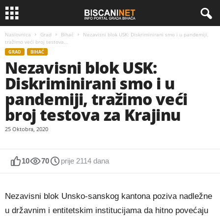
Naslovnica
Grad
Bihać
Nezavisni blok USK: Diskriminirani smo i u pandemiji,
tražimo veći broj testova...
GRAD
BIHAĆ
Nezavisni blok USK:
Diskriminirani smo i u
pandemiji, tražimo veći
broj testova za Krajinu
25 Oktobra, 2020
10
70
prije 2114 dana
Nezavisni blok Unsko-sanskog kantona poziva nadležne
u državnim i entitetskim institucijama da hitno povećaju