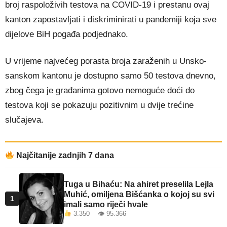
broj raspoloživih testova na COVID-19 i prestanu ovaj
kanton zapostavljati i diskriminirati u pandemiji koja sve
dijelove BiH pogađa podjednako.
U vrijeme najvećeg porasta broja zaraženih u Unsko-
sanskom kantonu je dostupno samo 50 testova dnevno,
zbog čega je građanima gotovo nemoguće doći do
testova koji se pokazuju pozitivnim u dvije trećine
slučajeva.
Najčitanije zadnjih 7 dana
Tuga u Bihaću: Na ahiret preselila Lejla
Muhić, omiljena Bišćanka o kojoj su svi
1
imali samo riječi hvale
3.350 👁 95.366