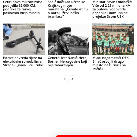
Četiri nova mikrobiznisa
Sedić dočekao učesnike
Ministar Edvin Odobašić:
podijelila 32.000 KM,
Krajiškog moto-
Više od 2,25 miliona KM
podrška za razvoj
maratona: „Čuvate istinu
za puteve, vodovode,
poslovnih ideja mladih
o borbi i žrtvi naših
deponije i komunalne
branilaca“
projekte širom USK
Porast povreda djece na
General Izet Nanić: Heroj
Mladi nogometaši OFK
električnim romobilima:
Bosne i Hercegovine koji
Bihać osvojili drugo
Stradaju glava, lice i ruke
nije zaboravljen
mjesto na turniru na
Izačiću