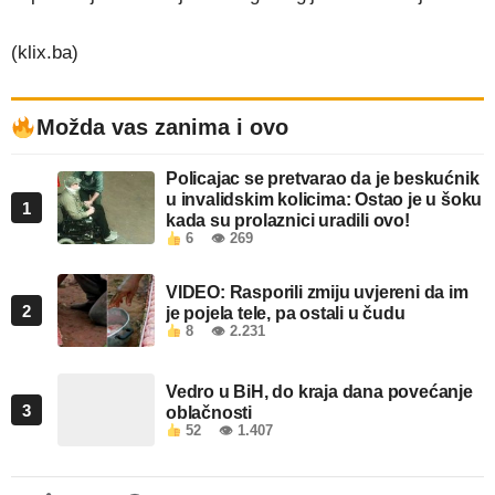
(klix.ba)
Možda vas zanima i ovo
Policajac se pretvarao da je beskućnik
u invalidskim kolicima: Ostao je u šoku
1
kada su prolaznici uradili ovo!
6
👁 269
VIDEO: Rasporili zmiju uvjereni da im
2
je pojela tele, pa ostali u čudu
8
👁 2.231
Vedro u BiH, do kraja dana povećanje
3
oblačnosti
52
👁 1.407