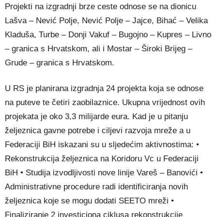
Projekti na izgradnji brze ceste odnose se na dionicu
Lašva – Nević Polje, Nević Polje – Jajce, Bihać – Velika
Kladuša, Turbe – Donji Vakuf – Bugojno – Kupres – Livno
– granica s Hrvatskom, ali i Mostar – Široki Brijeg –
Grude – granica s Hrvatskom.
U RS je planirana izgradnja 24 projekta koja se odnose
na puteve te četiri zaobilaznice. Ukupna vrijednost ovih
projekata je oko 3,3 milijarde eura. Kad je u pitanju
željeznica gavne potrebe i ciljevi razvoja mreže a u
Federaciji BiH iskazani su u sljedećim aktivnostima: •
Rekonstrukcija željeznica na Koridoru Vc u Federaciji
BiH • Studija izvodljivosti nove linije Vareš – Banovići •
Administrativne procedure radi identificiranja novih
željeznica koje se mogu dodati SEETO mreži •
Finaliziranje 2 investiciona ciklusa rekonstrukcije