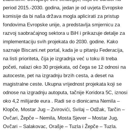
period 2015.-2030. godina, jedan je od uvjeta Evropske
komisije da bi naša država mogla aplicirati za pristup
fondovima Evropske unije, a predstavlja smjernicu za
razvoj saobraćajnog sektora u BiH i prikazuje detalje za
implementaciju svih projekata do 2030. godine. Kako
saznaje Biscani.net portal, kada je u pitanju Federacija,
na listi prioriteta, čija je izgradnja već u toku ili treba
početi, nalazi oko 30 projekata, od čega se 12 odnosi na
autoceste, pet na izgradnju brzih cesta, a deset na
magistralne ceste. Ukupna vrijednost projekata koji se
odnose na izgradnju autoputa, tačnije Koridora 5C, iznosi
oko 4,2 milijarde eura . Radi se o dionicama Nemila –
Klopče, Mostar Jug – Zvirovići, Svilaj – Odžak, Tarčin –
Ovčari, Žepče – Nemila, Mosta Sjever – Mostar Jug,
Ovčari – Salakovac, Orašje – Tuzla i Žepče – Tuzla.