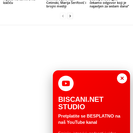
Izačiću
Cetinski, Marija Šerifović i
čekamo odgovor koji je
brojni mediji
najavljen za sedam dana“
×
BISCANI.NET
STUDIO
Pretplatite se BESPLATNO na
naš YouTube kanal