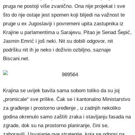
pruga ne postoji više zvanično. Ona nije projekat i sve
što do nje ostaje jest spomen koji blijedi na važnost te
pruge u ex Jugoslaviji i povremeni upita zastupnika iz
Krajine u parlamentima u Sarajevu. Pitao je Senad Šepić,
Jasmin Emrić i još neki. Nit su dobili odgovor, nit
podršku nit ih je neko i doživio ozbiljno, saznaje
Biscani.net.
Krajina se uvijek bavila sama sobom toliko da su joj
„promicale“ sve prilike. Čak se i kantonalno Ministarstvo
za građenje i prostorno uređenje , u zadnjih nekoliko
godina okrenulo samo zaštiti zraka i stavljanju fasada na
zgrade, dok su na prostorno planiranje, čini se,
zaboravili. Usvajanje ove strategije, koja se odnosi na