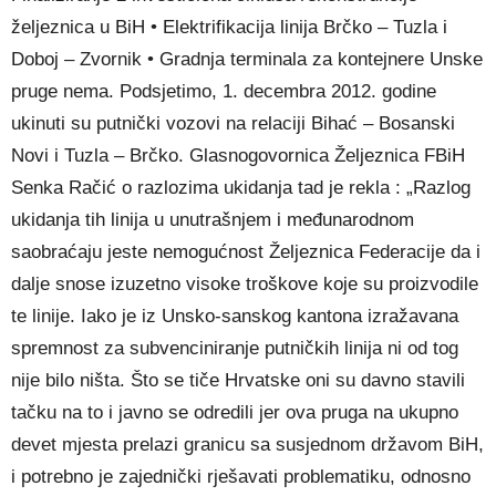
željeznica u BiH • Elektrifikacija linija Brčko – Tuzla i
Doboj – Zvornik • Gradnja terminala za kontejnere Unske
pruge nema. Podsjetimo, 1. decembra 2012. godine
ukinuti su putnički vozovi na relaciji Bihać – Bosanski
Novi i Tuzla – Brčko. Glasnogovornica Željeznica FBiH
Senka Račić o razlozima ukidanja tad je rekla : „Razlog
ukidanja tih linija u unutrašnjem i međunarodnom
saobraćaju jeste nemogućnost Željeznica Federacije da i
dalje snose izuzetno visoke troškove koje su proizvodile
te linije. Iako je iz Unsko-sanskog kantona izražavana
spremnost za subvenciniranje putničkih linija ni od tog
nije bilo ništa. Što se tiče Hrvatske oni su davno stavili
tačku na to i javno se odredili jer ova pruga na ukupno
devet mjesta prelazi granicu sa susjednom državom BiH,
i potrebno je zajednički rješavati problematiku, odnosno