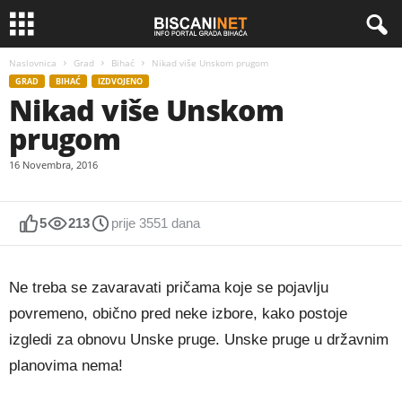
Naslovnica
Grad
Bihać
Nikad više Unskom prugom
GRAD
BIHAĆ
IZDVOJENO
Nikad više Unskom
prugom
16 Novembra, 2016
5
213
prije 3551 dana
Ne treba se zavaravati pričama koje se pojavlju
povremeno, obično pred neke izbore, kako postoje
izgledi za obnovu Unske pruge. Unske pruge u državnim
planovima nema!