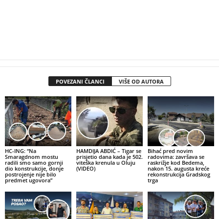
POVEZANI ČLANCI
VIŠE OD AUTORA
HC-ING: “Na
HAMDIJA ABDIĆ – Tigar se
Bihać pred novim
Smaragdnom mostu
prisjetio dana kada je 502.
radovima: završava se
radili smo samo gornji
viteška krenula u Oluju
raskrižje kod Bedema,
dio konstrukcije, donje
(VIDEO)
nakon 15. augusta kreće
postrojenje nije bilo
rekonstrukcija Gradskog
predmet ugovora”
trga