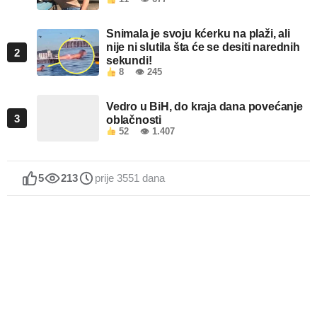
Snimala je svoju kćerku na plaži, ali
nije ni slutila šta će se desiti narednih
2
sekundi!
8
👁 245
Vedro u BiH, do kraja dana povećanje
3
oblačnosti
52
👁 1.407
5
213
prije 3551 dana