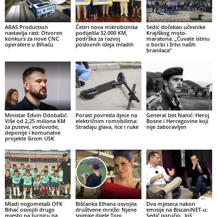
ARAS Production
Četiri nova mikrobiznisa
Sedić dočekao učesnike
nastavlja rast: Otvoren
podijelila 32.000 KM,
Krajiškog moto-
konkurs za nove CNC
podrška za razvoj
maratona: „Čuvate istinu
operatere u Bihaću
poslovnih ideja mladih
o borbi i žrtvi naših
branilaca“
Ministar Edvin Odobašić:
Porast povreda djece na
General Izet Nanić: Heroj
Više od 2,25 miliona KM
električnim romobilima:
Bosne i Hercegovine koji
za puteve, vodovode,
Stradaju glava, lice i ruke
nije zaboravljen
deponije i komunalne
projekte širom USK
Mladi nogometaši OFK
Bišćanka Elhana osvojila
Dva mjeseca nakon
Bihać osvojili drugo
društvene mreže: Njene
emisije na BiscaniNET-u:
mjesto na turniru na
snimke dijele Toni
Sedić poručio „Još