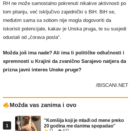
RH ne može samostalno pokrenuti nikakve aktivnosti po
tom pitanju, već isključivo zajednički s BiH. BiH se,
međutim sama sa sobom nije mogla dogovoriti da
iskoristi potencijale, kakav je Unska pruga, te su susjedi
odustali od „ćorava posla“.
Možda još ima nade? Ali ima li političke odlučnosti i
spremnosti u Krajini da zvanično Sarajevo natjera da
prizna javni interes Unske pruge?
/BISCANI.NET
Možda vas zanima i ovo
“Komšija koji je mlađi od mene preko
1
20 godina me danima spopadao”
11
👁 677