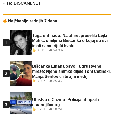
Piše:
BISCANI.NET
Najčitanije zadnjih 7 dana
Tuga u Bihaću: Na ahiret preselila Lejla
Muhić, omiljena Bišćanka o kojoj su svi
1
imali samo riječi hvale
3.313 👁 94.389
Bišćanka Elhana osvojila društvene
mreže: Njene snimke dijele Toni Cetinski,
2
Marija Šerifović i brojni mediji
3.067 👁 85.465
Ubistvo u Cazinu: Policija uhapsila
3
osumnjičenog
1.251 👁 38.293