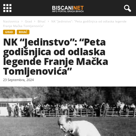
Naslovnica
Grad
Bihać
NK “Jedinstvo”: “Peta godišnjica od odlaska legende
Franje Mačka Tomljenovića”
GRAD
BIHAĆ
NK “Jedinstvo”: “Peta
godišnjica od odlaska
legende Franje Mačka
Tomljenovića”
23 Septembra, 2024