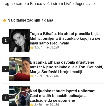
trag ne samo u Bihaću već i širom bivše Jugoslavije.
Najčitanije zadnjih 7 dana
Tuga u Bihaću: Na ahiret preselila Lejla
Muhić, omiljena Bišćanka o kojoj su svi
1
imali samo riječi hvale
3.087 👁 88.229
Bišćanka Elhana osvojila društvene
mreže: Njene snimke dijele Toni Cetinski,
2
Marija Šerifović i brojni mediji
2.729 👁 75.416
Kad ljudskost bude ispred uniforme:
Gest mladih bihaćkih policajaca
3
zaslužuje da se spomene
2.469 👁 70.136