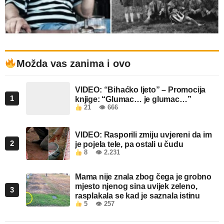
Možda vas zanima i ovo
VIDEO: “Bihaćko ljeto” – Promocija
1
knjige: “Glumac… je glumac…”
21
👁 666
VIDEO: Rasporili zmiju uvjereni da im
2
je pojela tele, pa ostali u čudu
8
👁 2.231
Mama nije znala zbog čega je grobno
mjesto njenog sina uvijek zeleno,
3
rasplakala se kad je saznala istinu
5
👁 257