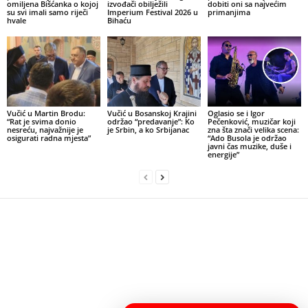
omiljena Bišćanka o kojoj
izvođači obilježili
dobiti oni sa najvećim
su svi imali samo riječi
Imperium Festival 2026 u
primanjima
hvale
Bihaću
Vučić u Martin Brodu:
Vučić u Bosanskoj Krajini
Oglasio se i Igor
“Rat je svima donio
održao “predavanje”: Ko
Pečenković, muzičar koji
nesreću, najvažnije je
je Srbin, a ko Srbijanac
zna šta znači velika scena:
osigurati radna mjesta”
“Ado Busola je održao
javni čas muzike, duše i
energije”