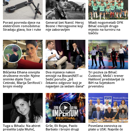
Porast povreda djece na
General Izet Nanić: Heroj
Mladi nogometaši OFK
električnim romobilima:
Bosne i Hercegovine koji
Bihać osvojili drugo
Stradaju glava, lice i ruke
nije zaboravljen
mjesto na turniru na
Izačiću
Bišćanka Elhana osvojila
Dva mjeseca nakon
Tri poziva za Bihać:
društvene mreže: Njene
emisije na BiscaniNET-u:
Ćustović, Mešić i trener
snimke dijele Toni
Sedić poručio „Još
Halilović predstavljat će
Cetinski, Marija Šerifović i
čekamo odgovor koji je
BiH na Svjetskom
brojni mediji
najavljen za sedam dana“
prvenstvu
Tuga u Bihaću: Na ahiret
Grše, Eli Rojas, Paolo
Povećana osnovica za
preselila Lejla Muhić,
Barbato i brojni drugi
plate u USK: Najviše će