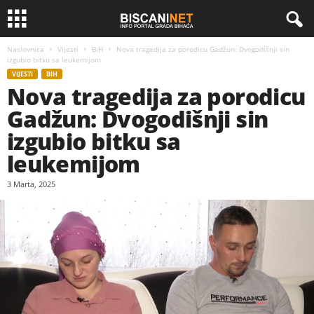
Naslovnica
Vijesti
BiH
Nova tragedija za porodicu Gadžun: Dvogodišnji sin
izgubio bitku sa leukemijom
VIJESTI
BIH
Nova tragedija za porodicu
Gadžun: Dvogodišnji sin
izgubio bitku sa
leukemijom
3 Marta, 2025