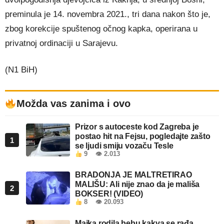
preminula je 14. novembra 2021., tri dana nakon što je,
zbog korekcije spuštenog očnog kapka, operirana u
privatnoj ordinaciji u Sarajevu.
(N1 BiH)
Možda vas zanima i ovo
Prizor s autoceste kod Zagreba je
postao hit na Fejsu, pogledajte zašto
1
se ljudi smiju vozaču Tesle
9
👁 2.013
BRADONJA JE MALTRETIRAO
MALIŠU: Ali nije znao da je mališa
2
BOKSER! (VIDEO)
8
👁 20.093
Majka rodila bebu kakva se rađa