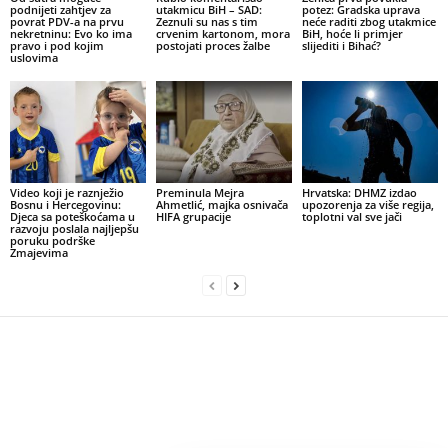
podnijeti zahtjev za
utakmicu BiH – SAD:
potez: Gradska uprava
povrat PDV-a na prvu
Zeznuli su nas s tim
neće raditi zbog utakmice
nekretninu: Evo ko ima
crvenim kartonom, mora
BiH, hoće li primjer
pravo i pod kojim
postojati proces žalbe
slijediti i Bihać?
uslovima
Video koji je raznježio
Preminula Mejra
Hrvatska: DHMZ izdao
Bosnu i Hercegovinu:
Ahmetlić, majka osnivača
upozorenja za više regija,
Djeca sa poteškoćama u
HIFA grupacije
toplotni val sve jači
razvoju poslala najljepšu
poruku podrške
Zmajevima