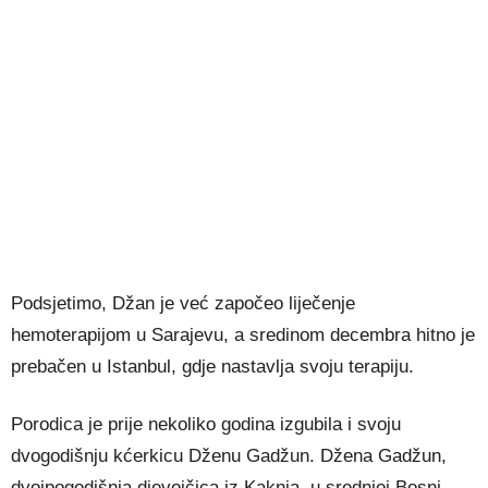
Podsjetimo, Džan je već započeo liječenje
hemoterapijom u Sarajevu, a sredinom decembra hitno je
prebačen u Istanbul, gdje nastavlja svoju terapiju.
Porodica je prije nekoliko godina izgubila i svoju
dvogodišnju kćerkicu Dženu Gadžun. Džena Gadžun,
dvoipogodišnja djevojčica iz Kaknja, u srednjoj Bosni,