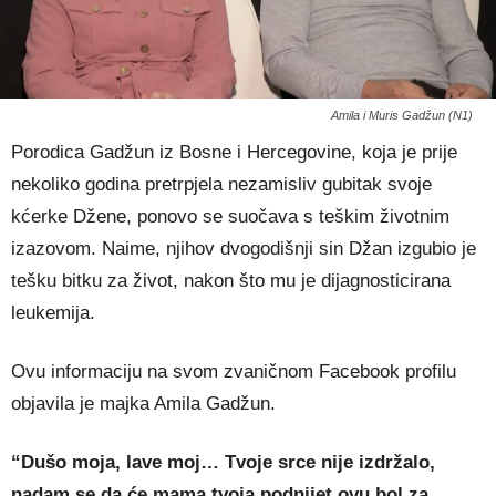
Amila i Muris Gadžun (N1)
Porodica Gadžun iz Bosne i Hercegovine, koja je prije
nekoliko godina pretrpjela nezamisliv gubitak svoje
kćerke Džene, ponovo se suočava s teškim životnim
izazovom. Naime, njihov dvogodišnji sin Džan izgubio je
tešku bitku za život, nakon što mu je dijagnosticirana
leukemija.
Ovu informaciju na svom zvaničnom Facebook profilu
objavila je majka Amila Gadžun.
“Dušo moja, lave moj… Tvoje srce nije izdržalo,
nadam se da će mama tvoja podnijet ovu bol za