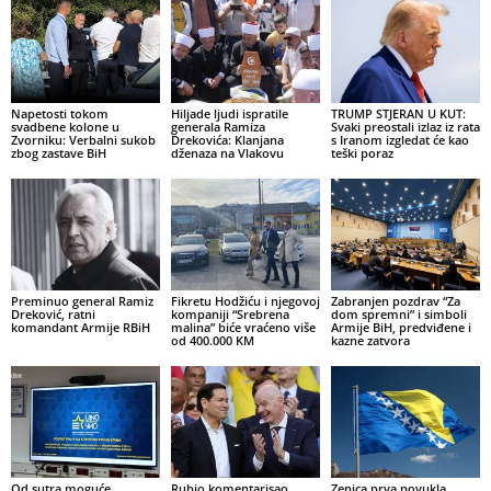
Napetosti tokom
Hiljade ljudi ispratile
TRUMP STJERAN U KUT:
svadbene kolone u
generala Ramiza
Svaki preostali izlaz iz rata
Zvorniku: Verbalni sukob
Drekovića: Klanjana
s Iranom izgledat će kao
zbog zastave BiH
dženaza na Vlakovu
teški poraz
Preminuo general Ramiz
Fikretu Hodžiću i njegovoj
Zabranjen pozdrav “Za
Dreković, ratni
kompaniji “Srebrena
dom spremni” i simboli
komandant Armije RBiH
malina” biće vraćeno više
Armije BiH, predviđene i
od 400.000 KM
kazne zatvora
Od sutra moguće
Rubio komentarisao
Zenica prva povukla