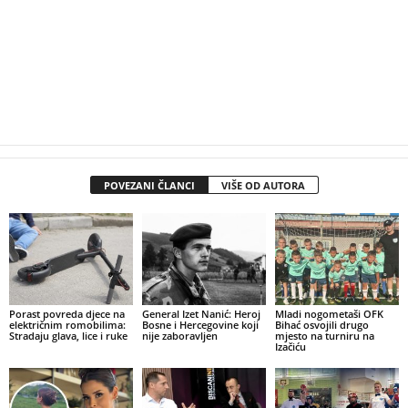
POVEZANI ČLANCI
VIŠE OD AUTORA
Porast povreda djece na
General Izet Nanić: Heroj
Mladi nogometaši OFK
električnim romobilima:
Bosne i Hercegovine koji
Bihać osvojili drugo
Stradaju glava, lice i ruke
nije zaboravljen
mjesto na turniru na
Izačiću