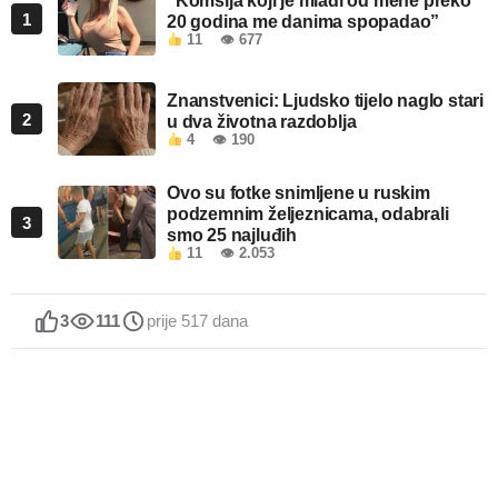
“Komšija koji je mlađi od mene preko
1
20 godina me danima spopadao”
11
👁 677
Znanstvenici: Ljudsko tijelo naglo stari
2
u dva životna razdoblja
4
👁 190
Ovo su fotke snimljene u ruskim
podzemnim željeznicama, odabrali
3
smo 25 najluđih
11
👁 2.053
3
111
prije 517 dana