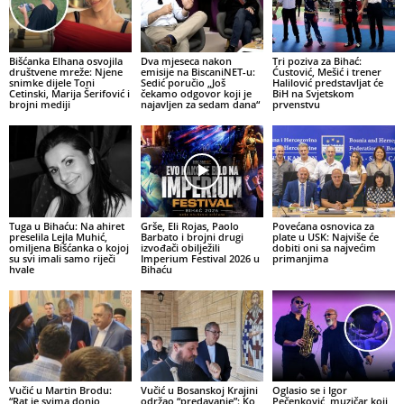
Bišćanka Elhana osvojila
Dva mjeseca nakon
Tri poziva za Bihać:
društvene mreže: Njene
emisije na BiscaniNET-u:
Ćustović, Mešić i trener
snimke dijele Toni
Sedić poručio „Još
Halilović predstavljat će
Cetinski, Marija Šerifović i
čekamo odgovor koji je
BiH na Svjetskom
brojni mediji
najavljen za sedam dana“
prvenstvu
Tuga u Bihaću: Na ahiret
Grše, Eli Rojas, Paolo
Povećana osnovica za
preselila Lejla Muhić,
Barbato i brojni drugi
plate u USK: Najviše će
omiljena Bišćanka o kojoj
izvođači obilježili
dobiti oni sa najvećim
su svi imali samo riječi
Imperium Festival 2026 u
primanjima
hvale
Bihaću
Vučić u Martin Brodu:
Vučić u Bosanskoj Krajini
Oglasio se i Igor
“Rat je svima donio
održao “predavanje”: Ko
Pečenković, muzičar koji