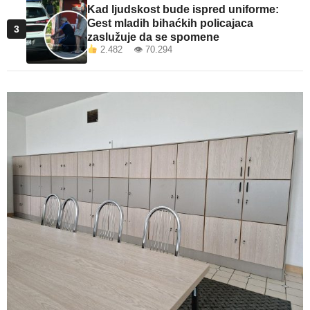
Kad ljudskost bude ispred uniforme:
Gest mladih bihaćkih policajaca
3
zaslužuje da se spomene
2.482 👁 70.294