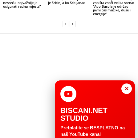
nesreću, najvažnije je
je Srbin, a ko Srbijanac
zna šta znači velika scena:
osigurati radna mjesta”
“Ado Busola je održao
javni čas muzike, duše i
energije”
×
BISCANI.NET
STUDIO
Pretplatite se BESPLATNO na
naš YouTube kanal