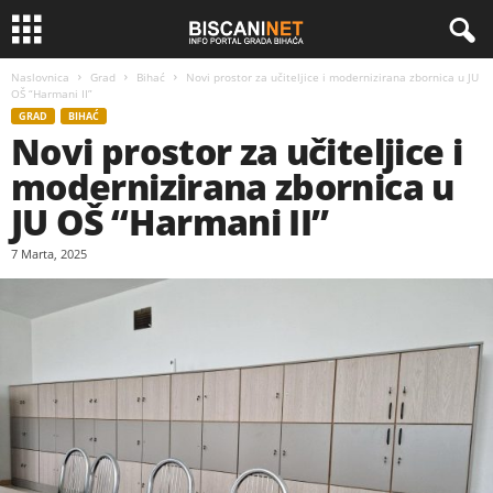
Naslovnica
Grad
Bihać
Novi prostor za učiteljice i modernizirana zbornica u JU
OŠ “Harmani II”
GRAD
BIHAĆ
Novi prostor za učiteljice i
modernizirana zbornica u
JU OŠ “Harmani II”
7 Marta, 2025