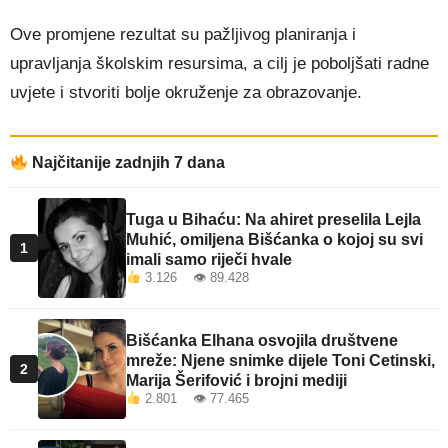
Ove promjene rezultat su pažljivog planiranja i
upravljanja školskim resursima, a cilj je poboljšati radne
uvjete i stvoriti bolje okruženje za obrazovanje.
Najčitanije zadnjih 7 dana
Tuga u Bihaću: Na ahiret preselila Lejla
Muhić, omiljena Bišćanka o kojoj su svi
1
imali samo riječi hvale
3.126 👁 89.428
Bišćanka Elhana osvojila društvene
mreže: Njene snimke dijele Toni Cetinski,
2
Marija Šerifović i brojni mediji
2.801 👁 77.465