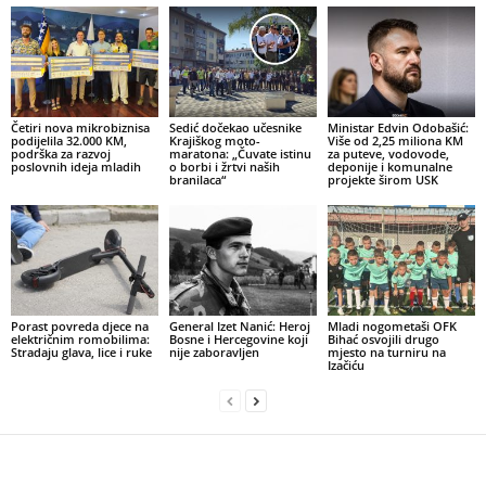
Četiri nova mikrobiznisa
Sedić dočekao učesnike
Ministar Edvin Odobašić:
podijelila 32.000 KM,
Krajiškog moto-
Više od 2,25 miliona KM
podrška za razvoj
maratona: „Čuvate istinu
za puteve, vodovode,
poslovnih ideja mladih
o borbi i žrtvi naših
deponije i komunalne
branilaca“
projekte širom USK
Porast povreda djece na
General Izet Nanić: Heroj
Mladi nogometaši OFK
električnim romobilima:
Bosne i Hercegovine koji
Bihać osvojili drugo
Stradaju glava, lice i ruke
nije zaboravljen
mjesto na turniru na
Izačiću