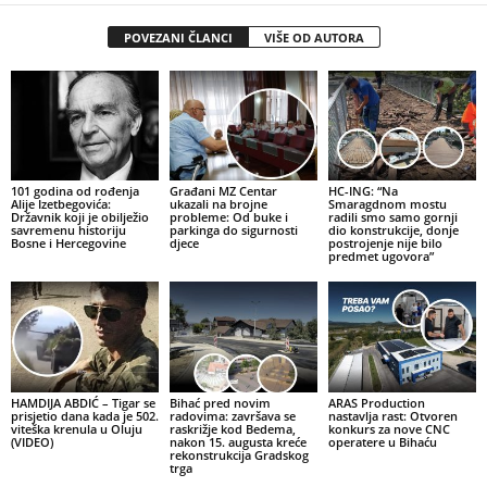
POVEZANI ČLANCI
VIŠE OD AUTORA
101 godina od rođenja
Građani MZ Centar
HC-ING: “Na
Alije Izetbegovića:
ukazali na brojne
Smaragdnom mostu
Državnik koji je obilježio
probleme: Od buke i
radili smo samo gornji
savremenu historiju
parkinga do sigurnosti
dio konstrukcije, donje
Bosne i Hercegovine
djece
postrojenje nije bilo
predmet ugovora”
HAMDIJA ABDIĆ – Tigar se
Bihać pred novim
ARAS Production
prisjetio dana kada je 502.
radovima: završava se
nastavlja rast: Otvoren
viteška krenula u Oluju
raskrižje kod Bedema,
konkurs za nove CNC
(VIDEO)
nakon 15. augusta kreće
operatere u Bihaću
rekonstrukcija Gradskog
trga