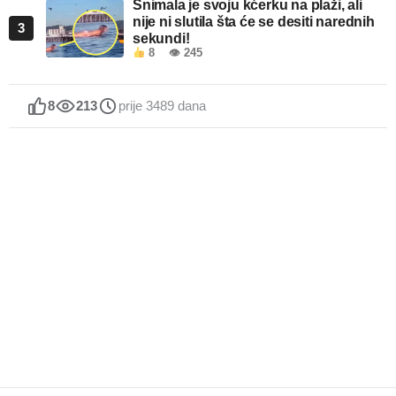
Snimala je svoju kćerku na plaži, ali
nije ni slutila šta će se desiti narednih
3
sekundi!
8
👁 245
8
213
prije 3489 dana