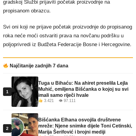
gradskoj Službi prijaviti početak proizvodnje na
propisanom obrazcu.
Svi oni koji ne prijave početak proizvodnje do propisanog
roka neće moći ostvariti prava na novčanu podršku u
poljoprivredi iz Budžeta Federacije Bosne i Hercegovine.
Najčitanije zadnjih 7 dana
Tuga u Bihaću: Na ahiret preselila Lejla
Muhić, omiljena Bišćanka o kojoj su svi
1
imali samo riječi hvale
3.421 👁 97.111
Bišćanka Elhana osvojila društvene
mreže: Njene snimke dijele Toni Cetinski,
2
Marija Šerifović i brojni mediji