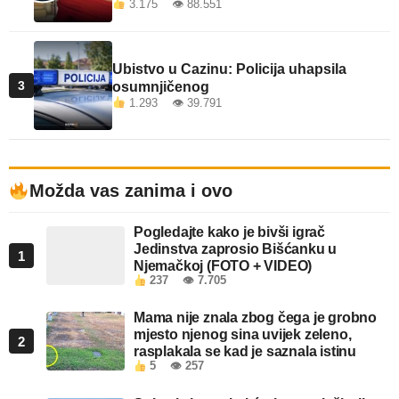
3.175 👁 88.551
Ubistvo u Cazinu: Policija uhapsila
3
osumnjičenog
1.293 👁 39.791
Možda vas zanima i ovo
Pogledajte kako je bivši igrač
Jedinstva zaprosio Bišćanku u
1
Njemačkoj (FOTO + VIDEO)
237
👁 7.705
Mama nije znala zbog čega je grobno
mjesto njenog sina uvijek zeleno,
2
rasplakala se kad je saznala istinu
5
👁 257