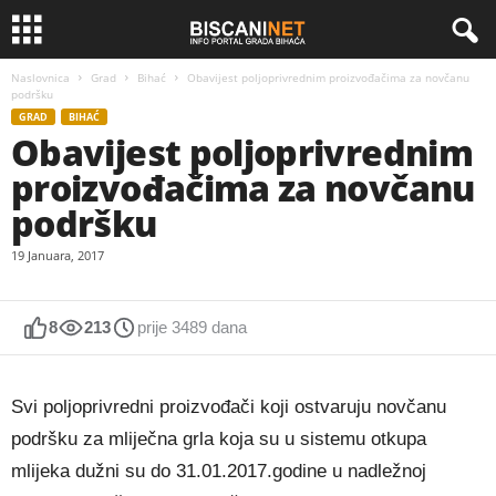
Naslovnica
Grad
Bihać
Obavijest poljoprivrednim proizvođačima za novčanu
podršku
GRAD
BIHAĆ
Obavijest poljoprivrednim
proizvođačima za novčanu
podršku
19 Januara, 2017
8
213
prije 3489 dana
Svi poljoprivredni proizvođači koji ostvaruju novčanu
podršku za mliječna grla koja su u sistemu otkupa
mlijeka dužni su do 31.01.2017.godine u nadležnoj