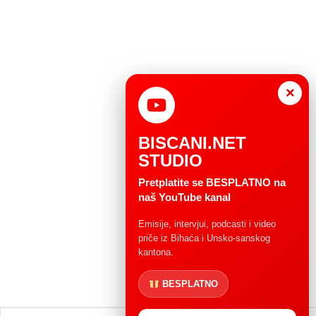
×
BISCANI.NET
STUDIO
Pretplatite se BESPLATNO na
naš YouTube kanal
Emisije, intervjui, podcasti i video
priče iz Bihaća i Unsko-sanskog
kantona.
BESPLATNO