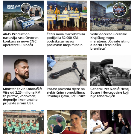
ARAS Production
Četiri nova mikrobiznisa
Sedić dočekao učesnike
nastavlja rast: Otvoren
podijelila 32.000 KM,
Krajiškog moto-
konkurs za nove CNC
podrška za razvoj
maratona: „Čuvate istinu
operatere u Bihaću
poslovnih ideja mladih
o borbi i žrtvi naših
branilaca“
Ministar Edvin Odobašić:
Porast povreda djece na
General Izet Nanić: Heroj
Više od 2,25 miliona KM
električnim romobilima:
Bosne i Hercegovine koji
za puteve, vodovode,
Stradaju glava, lice i ruke
nije zaboravljen
deponije i komunalne
projekte širom USK