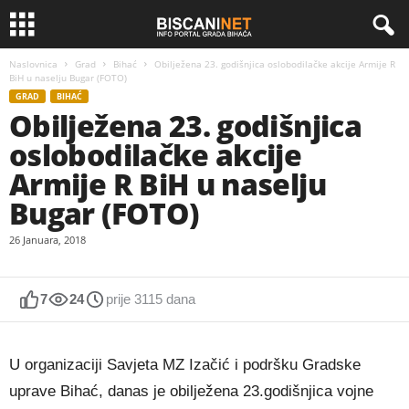
Naslovnica
Grad
Bihać
Obilježena 23. godišnjica oslobodilačke akcije Armije R
BiH u naselju Bugar (FOTO)
GRAD
BIHAĆ
Obilježena 23. godišnjica
oslobodilačke akcije
Armije R BiH u naselju
Bugar (FOTO)
26 Januara, 2018
7
24
prije 3115 dana
U organizaciji Savjeta MZ Izačić i podršku Gradske
uprave Bihać, danas je obilježena 23.godišnjica vojne