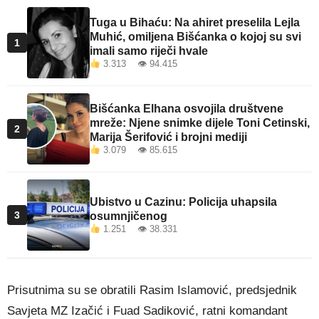
Tuga u Bihaću: Na ahiret preselila Lejla
Muhić, omiljena Bišćanka o kojoj su svi
1
imali samo riječi hvale
3.313 👁 94.415
Bišćanka Elhana osvojila društvene
mreže: Njene snimke dijele Toni Cetinski,
2
Marija Šerifović i brojni mediji
3.079 👁 85.615
Ubistvo u Cazinu: Policija uhapsila
3
osumnjičenog
1.251 👁 38.331
Prisutnima su se obratili Rasim Islamović, predsjednik
Savjeta MZ Izačić i Fuad Sadiković, ratni komandant