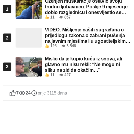
Oženjen muškarac je ostavio svoju
trudnu ljubavnicu. Poslije 9 mjeseci je
1
dobio razglednicu i onesvijestio se
11
👁 857
kada je pročitao šta piše!
VIDEO: Mišljenje naših sugrađana o
prijedlogu zakona o zabrani pušenja
2
na javnim mjestima i u ugostiteljskim
125
👁 3.548
objektima u FBiH
Mislio da je kupio kuću iz snova, ali
glavno mu nisu rekli: “Ne mogu ni
3
sliku na zid da okačim…”
11
👁 427
7
24
prije 3115 dana