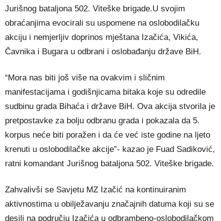
Jurišnog bataljona 502. Viteške brigade.U svojim
obraćanjima evocirali su uspomene na oslobodilačku
akciju i nemjerljiv doprinos mještana Izačića, Vikića,
Čavnika i Bugara u odbrani i oslobađanju države BiH.
“Mora nas biti još više na ovakvim i sličnim
manifestacijama i godišnjicama bitaka koje su odredile
sudbinu grada Bihaća i države BiH. Ova akcija stvorila je
pretpostavke za bolju odbranu grada i pokazala da 5.
korpus neće biti poražen i da će već iste godine na ljeto
krenuti u oslobodilačke akcije”- kazao je Fuad Sadiković,
ratni komandant Jurišnog bataljona 502. Viteške brigade.
Zahvalivši se Savjetu MZ Izačić na kontinuiranim
aktivnostima u obilježavanju značajnih datuma koji su se
desili na području Izačića u odbrambeno-oslobodilačkom