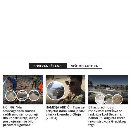
POVEZANI ČLANCI
VIŠE OD AUTORA
HC-ING: “Na
HAMDIJA ABDIĆ – Tigar se
Bihać pred novim
Smaragdnom mostu
prisjetio dana kada je 502.
radovima: završava se
radili smo samo gornji
viteška krenula u Oluju
raskrižje kod Bedema,
dio konstrukcije, donje
(VIDEO)
nakon 15. augusta kreće
postrojenje nije bilo
rekonstrukcija Gradskog
predmet ugovora”
trga