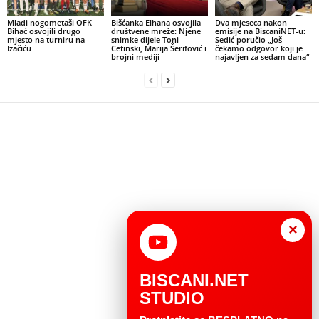
Mladi nogometaši OFK
Bišćanka Elhana osvojila
Dva mjeseca nakon
Bihać osvojili drugo
društvene mreže: Njene
emisije na BiscaniNET-u:
mjesto na turniru na
snimke dijele Toni
Sedić poručio „Još
Izačiću
Cetinski, Marija Šerifović i
čekamo odgovor koji je
brojni mediji
najavljen za sedam dana“
×
BISCANI.NET
STUDIO