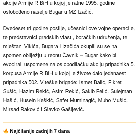
akcije Armije R BiH u kojoj je ratne 1995. godine
oslobođeno naselje Bugar u MZ Izačić.
Dvedeset tri godine poslije, učesnici ove vojne operacije,
te predstavnici gradskih vlasti, boračkih udruženja, te
mještani Vikića, Bugara i Izačića okupili su se na
spomen obilježju u reonu Čavnik – Bugar ka
ko bi
evocirali uspomene na oslobodilačku akciju pripadnika 5.
korpusa Armije R BiH u kojoj je živote dalo jedanaest
pripadnika 502. Viteške brigade: Ismet Balić, Fikret
Sušić, Hazim Rekić, Asim Rekić, Sakib Felić, Sulejman
Hašić, Husein Keškić, Safet Muminagić, Muho Mušić,
Mirsad Raković i Slavko Gašljević.
Najčitanije zadnjih 7 dana