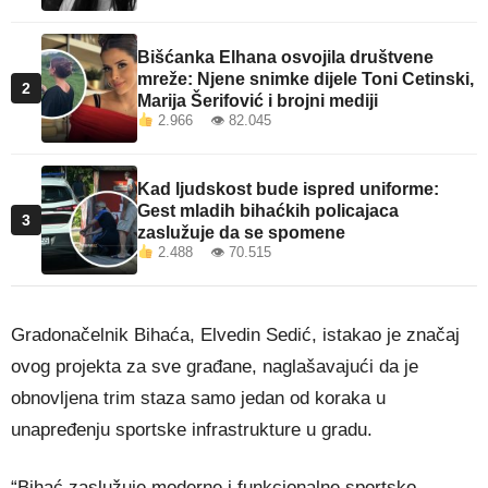
Bišćanka Elhana osvojila društvene
mreže: Njene snimke dijele Toni Cetinski,
2
Marija Šerifović i brojni mediji
2.966 👁 82.045
Kad ljudskost bude ispred uniforme:
Gest mladih bihaćkih policajaca
3
zaslužuje da se spomene
2.488 👁 70.515
Gradonačelnik Bihaća, Elvedin Sedić, istakao je značaj
ovog projekta za sve građane, naglašavajući da je
obnovljena trim staza samo jedan od koraka u
unapređenju sportske infrastrukture u gradu.
“Bihać zaslužuje moderne i funkcionalne sportsko-