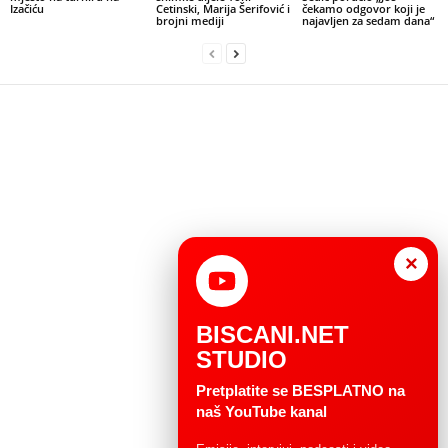
Izačiću
Cetinski, Marija Šerifović i
čekamo odgovor koji je
brojni mediji
najavljen za sedam dana“
×
BISCANI.NET
STUDIO
Pretplatite se BESPLATNO na
naš YouTube kanal