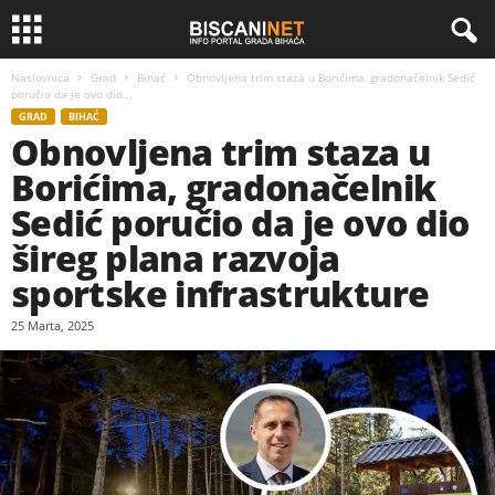
Naslovnica
Grad
Bihać
Obnovljena trim staza u Borićima, gradonačelnik Sedić
poručio da je ovo dio...
GRAD
BIHAĆ
Obnovljena trim staza u
Borićima, gradonačelnik
Sedić poručio da je ovo dio
šireg plana razvoja
sportske infrastrukture
25 Marta, 2025