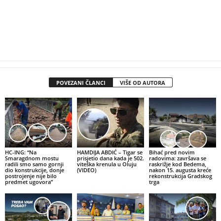
POVEZANI ČLANCI
VIŠE OD AUTORA
HC-ING: “Na
HAMDIJA ABDIĆ – Tigar se
Bihać pred novim
Smaragdnom mostu
prisjetio dana kada je 502.
radovima: završava se
radili smo samo gornji
viteška krenula u Oluju
raskrižje kod Bedema,
dio konstrukcije, donje
(VIDEO)
nakon 15. augusta kreće
postrojenje nije bilo
rekonstrukcija Gradskog
predmet ugovora”
trga