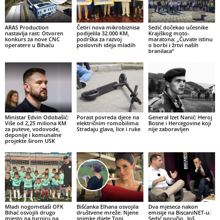
ARAS Production
Četiri nova mikrobiznisa
Sedić dočekao učesnike
nastavlja rast: Otvoren
podijelila 32.000 KM,
Krajiškog moto-
konkurs za nove CNC
podrška za razvoj
maratona: „Čuvate istinu
operatere u Bihaću
poslovnih ideja mladih
o borbi i žrtvi naših
branilaca“
Ministar Edvin Odobašić:
Porast povreda djece na
General Izet Nanić: Heroj
Više od 2,25 miliona KM
električnim romobilima:
Bosne i Hercegovine koji
za puteve, vodovode,
Stradaju glava, lice i ruke
nije zaboravljen
deponije i komunalne
projekte širom USK
Mladi nogometaši OFK
Bišćanka Elhana osvojila
Dva mjeseca nakon
Bihać osvojili drugo
društvene mreže: Njene
emisije na BiscaniNET-u:
mjesto na turniru na
snimke dijele Toni
Sedić poručio „Još