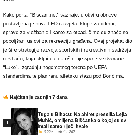
Kako portal “Biscani.net” saznaje, u okviru obnove
postavljena je nova LED rasvjeta, klupe za odmor,
sprave za vježbanje i kante za otpad, čime su značajno
poboljšani uslovi za rekreaciju građana. Ovaj projekat dio
je šire strategije razvoja sportskih i rekreativnih sadržaja
u Bihaću, koja uključuje i proširenje sportske dvorane
“Luke”, izgradnju nogometnog terena po UEFA
standardima te planiranu atletsku stazu pod Borićima.
Najčitanije zadnjih 7 dana
Tuga u Bihaću: Na ahiret preselila Lejla
Muhić, omiljena Bišćanka o kojoj su svi
1
imali samo riječi hvale
3.225 👁 92.242