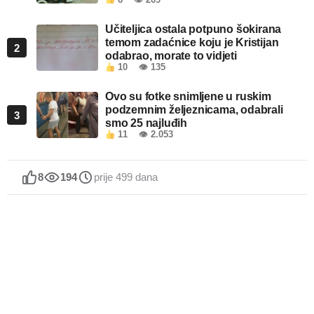
6
👁 269
Učiteljica ostala potpuno šokirana
temom zadaćnice koju je Kristijan
2
odabrao, morate to vidjeti
10
👁 135
Ovo su fotke snimljene u ruskim
podzemnim željeznicama, odabrali
3
smo 25 najluđih
11
👁 2.053
8
194
prije 499 dana