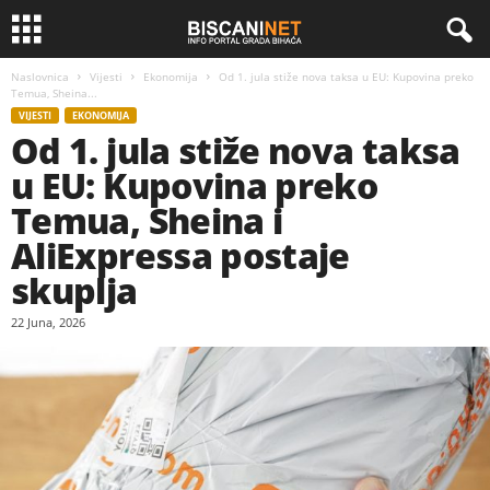
Naslovnica
Vijesti
Ekonomija
Od 1. jula stiže nova taksa u EU: Kupovina preko
Temua, Sheina...
VIJESTI
EKONOMIJA
Od 1. jula stiže nova taksa
u EU: Kupovina preko
Temua, Sheina i
AliExpressa postaje
skuplja
22 Juna, 2026