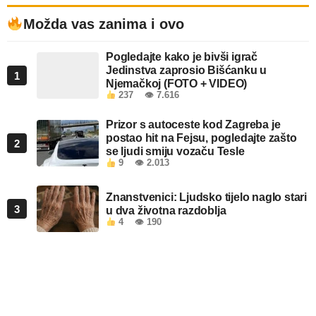
Možda vas zanima i ovo
Pogledajte kako je bivši igrač
Jedinstva zaprosio Bišćanku u
1
Njemačkoj (FOTO + VIDEO)
237
👁 7.616
Prizor s autoceste kod Zagreba je
postao hit na Fejsu, pogledajte zašto
2
se ljudi smiju vozaču Tesle
9
👁 2.013
Znanstvenici: Ljudsko tijelo naglo stari
3
u dva životna razdoblja
4
👁 190