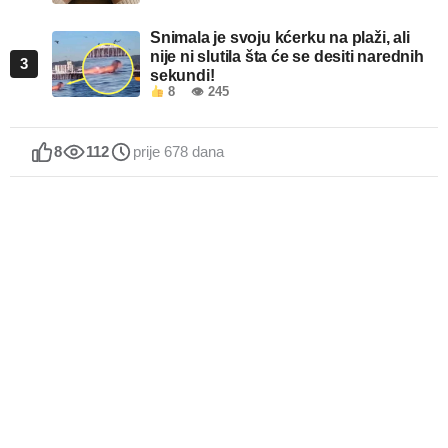
Snimala je svoju kćerku na plaži, ali
nije ni slutila šta će se desiti narednih
3
sekundi!
8
👁 245
8
112
prije 678 dana