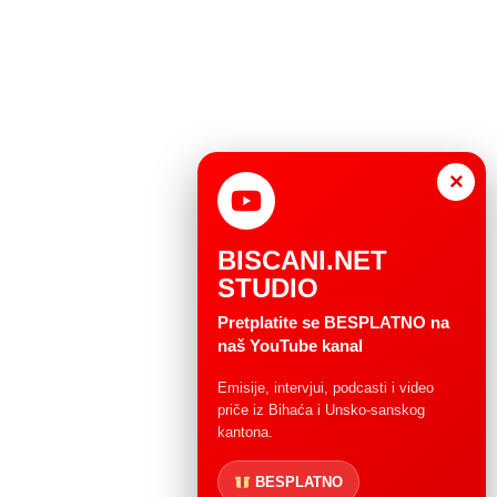
×
BISCANI.NET
STUDIO
Pretplatite se BESPLATNO na
naš YouTube kanal
Emisije, intervjui, podcasti i video
priče iz Bihaća i Unsko-sanskog
kantona.
BESPLATNO