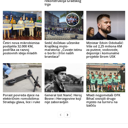
rekonstrukcija Gradskog
trga
Četiri nova mikrobiznisa
Sedić dočekao učesnike
Ministar Edvin Odobašić:
podijelila 32.000 KM,
Krajiškog moto-
Više od 2,25 miliona KM
podrška za razvoj
maratona: „Čuvate istinu
za puteve, vodovode,
poslovnih ideja mladih
o borbi i žrtvi naših
deponije i komunalne
branilaca“
projekte širom USK
Porast povreda djece na
General Izet Nanić: Heroj
Mladi nogometaši OFK
električnim romobilima:
Bosne i Hercegovine koji
Bihać osvojili drugo
Stradaju glava, lice i ruke
nije zaboravljen
mjesto na turniru na
Izačiću