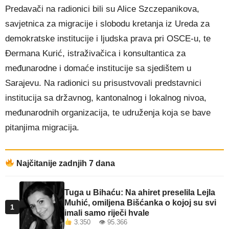
Predavači na radionici bili su Alice Szczepanikova,
savjetnica za migracije i slobodu kretanja iz Ureda za
demokratske institucije i ljudska prava pri OSCE-u, te
Đermana Kurić, istraživačica i konsultantica za
međunarodne i domaće institucije sa sjedištem u
Sarajevu. Na radionici su prisustvovali predstavnici
institucija sa državnog, kantonalnog i lokalnog nivoa,
međunarodnih organizacija, te udruženja koja se bave
pitanjima migracija.
Najčitanije zadnjih 7 dana
Tuga u Bihaću: Na ahiret preselila Lejla
Muhić, omiljena Bišćanka o kojoj su svi
1
imali samo riječi hvale
3.350 👁 95.366