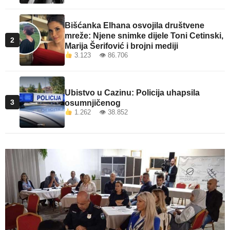
Bišćanka Elhana osvojila društvene
mreže: Njene snimke dijele Toni Cetinski,
2
Marija Šerifović i brojni mediji
3.123 👁 86.706
Ubistvo u Cazinu: Policija uhapsila
3
osumnjičenog
1.262 👁 38.852