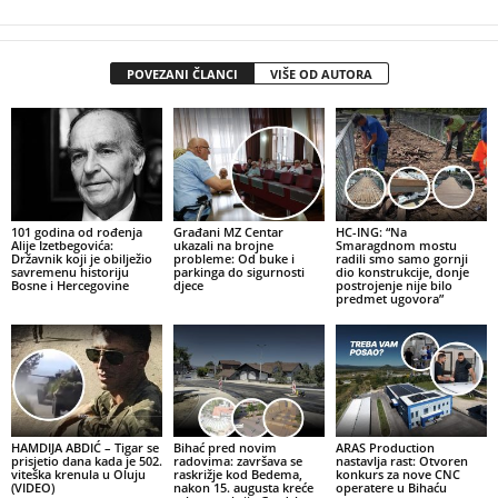
POVEZANI ČLANCI
VIŠE OD AUTORA
101 godina od rođenja
Građani MZ Centar
HC-ING: “Na
Alije Izetbegovića:
ukazali na brojne
Smaragdnom mostu
Državnik koji je obilježio
probleme: Od buke i
radili smo samo gornji
savremenu historiju
parkinga do sigurnosti
dio konstrukcije, donje
Bosne i Hercegovine
djece
postrojenje nije bilo
predmet ugovora”
HAMDIJA ABDIĆ – Tigar se
Bihać pred novim
ARAS Production
prisjetio dana kada je 502.
radovima: završava se
nastavlja rast: Otvoren
viteška krenula u Oluju
raskrižje kod Bedema,
konkurs za nove CNC
(VIDEO)
nakon 15. augusta kreće
operatere u Bihaću