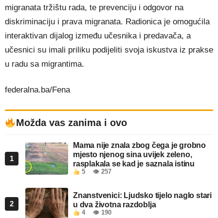
migranata tržištu rada, te prevenciju i odgovor na
diskriminaciju i prava migranata. Radionica je omogućila
interaktivan dijalog između učesnika i predavača, a
učesnici su imali priliku podijeliti svoja iskustva iz prakse
u radu sa migrantima.
federalna.ba/Fena
Možda vas zanima i ovo
Mama nije znala zbog čega je grobno
mjesto njenog sina uvijek zeleno,
1
rasplakala se kad je saznala istinu
5
👁 257
Znanstvenici: Ljudsko tijelo naglo stari
2
u dva životna razdoblja
4
👁 190