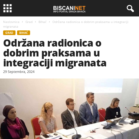
Naslovnica
Grad
Bihać
Održana radionica o dobrim praksama u integraciji
migranata
GRAD
BIHAĆ
Održana radionica o
dobrim praksama u
integraciji migranata
29 Septembra, 2024