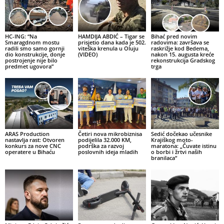
HC-ING: “Na
HAMDIJA ABDIĆ – Tigar se
Bihać pred novim
Smaragdnom mostu
prisjetio dana kada je 502.
radovima: završava se
radili smo samo gornji
viteška krenula u Oluju
raskrižje kod Bedema,
dio konstrukcije, donje
(VIDEO)
nakon 15. augusta kreće
postrojenje nije bilo
rekonstrukcija Gradskog
predmet ugovora”
trga
ARAS Production
Četiri nova mikrobiznisa
Sedić dočekao učesnike
nastavlja rast: Otvoren
podijelila 32.000 KM,
Krajiškog moto-
konkurs za nove CNC
podrška za razvoj
maratona: „Čuvate istinu
operatere u Bihaću
poslovnih ideja mladih
o borbi i žrtvi naših
branilaca“