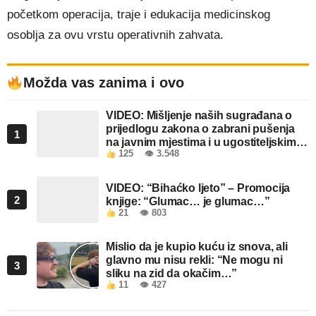
početkom operacija, traje i edukacija medicinskog
osoblja za ovu vrstu operativnih zahvata.
Možda vas zanima i ovo
VIDEO: Mišljenje naših sugrađana o
prijedlogu zakona o zabrani pušenja
1
na javnim mjestima i u ugostiteljskim
125
👁 3.548
objektima u FBiH
VIDEO: “Bihaćko ljeto” – Promocija
2
knjige: “Glumac… je glumac…”
21
👁 803
Mislio da je kupio kuću iz snova, ali
glavno mu nisu rekli: “Ne mogu ni
3
sliku na zid da okačim…”
11
👁 427