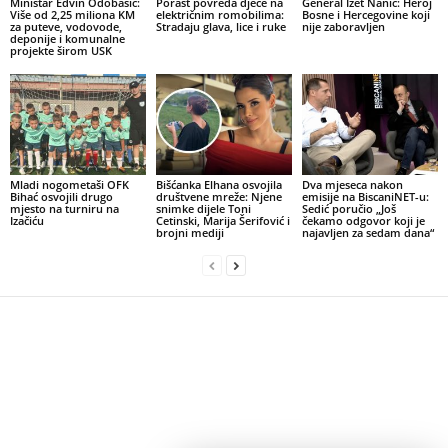
Ministar Edvin Odobašić:
Porast povreda djece na
General Izet Nanić: Heroj
Više od 2,25 miliona KM
električnim romobilima:
Bosne i Hercegovine koji
za puteve, vodovode,
Stradaju glava, lice i ruke
nije zaboravljen
deponije i komunalne
projekte širom USK
Mladi nogometaši OFK
Bišćanka Elhana osvojila
Dva mjeseca nakon
Bihać osvojili drugo
društvene mreže: Njene
emisije na BiscaniNET-u:
mjesto na turniru na
snimke dijele Toni
Sedić poručio „Još
Izačiću
Cetinski, Marija Šerifović i
čekamo odgovor koji je
brojni mediji
najavljen za sedam dana“