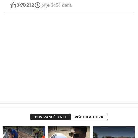
3
232
prije 3454 dana
POVEZANI ČLANCI
VIŠE OD AUTORA