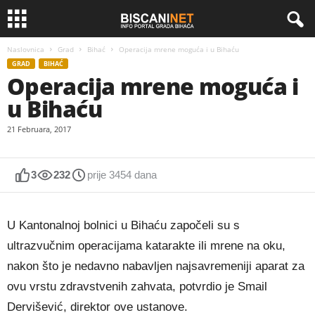
Naslovnica
Grad
Bihać
Operacija mrene moguća i u Bihaću
GRAD
BIHAĆ
Operacija mrene moguća i
u Bihaću
21 Februara, 2017
3
232
prije 3454 dana
U Kantonalnoj bolnici u Bihaću započeli su s
ultrazvučnim operacijama katarakte ili mrene na oku,
nakon što je nedavno nabavljen najsavremeniji aparat za
ovu vrstu zdravstvenih zahvata, potvrdio je Smail
Dervišević, direktor ove ustanove.