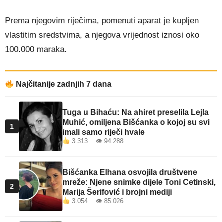
Prema njegovim riječima, pomenuti aparat je kupljen
vlastitim sredstvima, a njegova vrijednost iznosi oko
100.000 maraka.
Najčitanije zadnjih 7 dana
Tuga u Bihaću: Na ahiret preselila Lejla
Muhić, omiljena Bišćanka o kojoj su svi
1
imali samo riječi hvale
3.313 👁 94.288
Bišćanka Elhana osvojila društvene
mreže: Njene snimke dijele Toni Cetinski,
2
Marija Šerifović i brojni mediji
3.054 👁 85.026