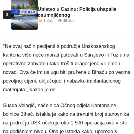
Ubistvo u Cazinu: Policija uhapsila
3
osumnjičenog
1.251 👁 38.108
“Na ovaj način pacijenti s područja Unskosanskog
kantona više neće morati putovati u Sarajevo ili Tuzlu na
operativne zahvate i tako trošiti dragocjeno vrijeme i
novac. Ova će im uslugu biti pružena u Bihaću po veoma
povoljnoj cijeni, uključujući i nabavku implantacionog
materijala”, kazao je on.
Suada Velagić, načelnica Očnog odjela Kantonalne
bolnice Bihać, istakla je kako na trenutni broj stanovnika
na području USK očekuju oko 1.500 operacija ove vrste
na godišnjem nivou. Ona je istakla kako, uporedo s