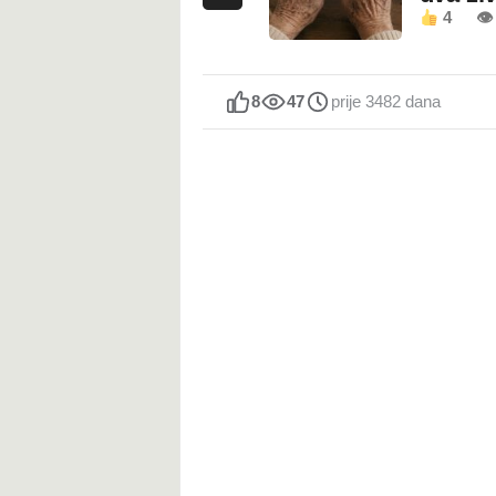
4
👁
8
47
prije 3482 dana