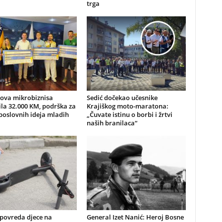
trga
nova mikrobiznisa
Sedić dočekao učesnike
ila 32.000 KM, podrška za
Krajiškog moto-maratona:
poslovnih ideja mladih
„Čuvate istinu o borbi i žrtvi
naših branilaca“
 povreda djece na
General Izet Nanić: Heroj Bosne