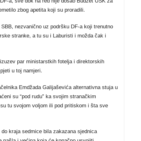
 DF-a, sve dok na red nije došao Budžet USK za
etilo zbog apetita koji su proradili.
 SBB, nezvanično uz podršku DF-a koji trenutno
rske stranke, a tu su i Laburisti i možda čak i
izuzev par ministarstkih fotelja i direktorskih
pjeti u toj namjeri.
elnika Emdžada Galijaševića alternativna stuja u
aćeni su “pod rudu” ka svojim stranačkim
su tu svojom voljom ili pod pritiskom i šta sve
i do kraja sedmice bila zakazana sjednica
 našla i većina koja će konačno usvojiti