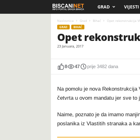
GRAD
VIJESTI
B
i
Naslovnica
Grad
Bihać
Opet rekonstrukcija V
GRAD
BIHAĆ
Opet rekonstruk
s
23 Januara, 2017
c
a
8
47
prije 3482 dana
n
Na pomolu je nova Rekonstrukcija V
i
četvrta u ovom mandatu jer sve to je
.
Naime, poznato je da imamo manjin
n
poslanika iz Vlastitih stranaka a kam
e