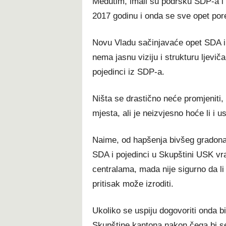
Međutim, imali su podršku SDP-a i
2017 godinu i onda se sve opet porem
Novu Vladu sačinjavaće opet SDA i
nema jasnu viziju i strukturu ljeviča
pojedinci iz SDP-a.
Ništa se drastično neće promjeniti, 
mjesta, ali je neizvjesno hoće li i us
Naime, od hapšenja bivšeg gradonač
SDA i pojedinci u Skupštini USK vr
centralama, mada nije sigurno da li 
pritisak može izroditi.
Ukoliko se uspiju dogovoriti onda b
Skupštine kantona nakon čega bi se