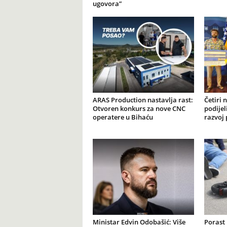
ugovora”
ARAS Production nastavlja rast:
Četiri 
Otvoren konkurs za nove CNC
podijel
operatere u Bihaću
razvoj 
Ministar Edvin Odobašić: Više
Porast