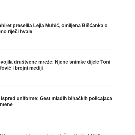
hiret preselila Lejla Muhić, omiljena Bišćanka o
mo riječi hvale
ojila društvene mreže: Njene snimke dijele Toni
fović i brojni mediji
ispred uniforme: Gest mladih bihaćkih policajaca
omene