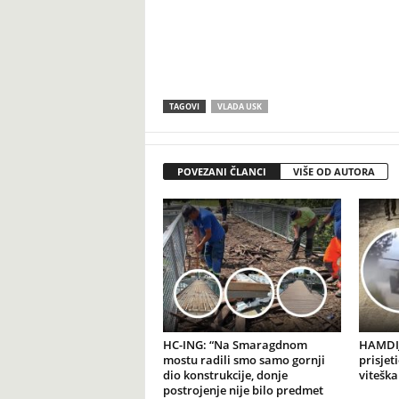
TAGOVI
VLADA USK
POVEZANI ČLANCI
VIŠE OD AUTORA
HC-ING: “Na Smaragdnom
HAMDIJ
mostu radili smo samo gornji
prisjet
dio konstrukcije, donje
viteška
postrojenje nije bilo predmet