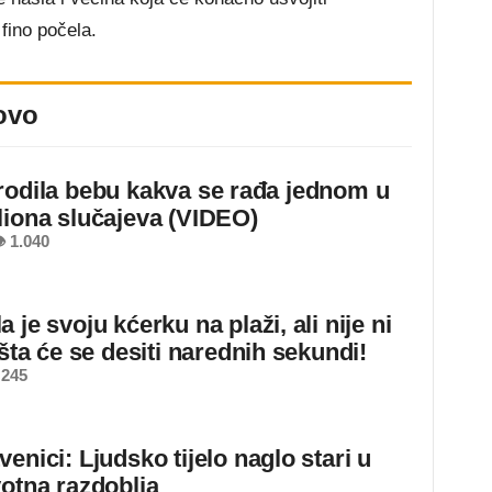
fino počela.
ovo
rodila bebu kakva se rađa jednom u
liona slučajeva (VIDEO)
 1.040
 je svoju kćerku na plaži, ali nije ni
 šta će se desiti narednih sekundi!
 245
enici: Ljudsko tijelo naglo stari u
votna razdoblja