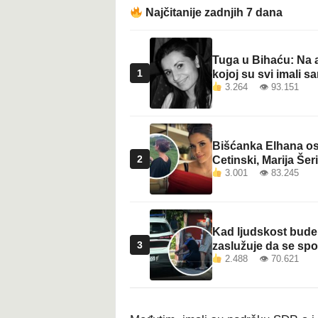
t
Najčitanije zadnjih 7 dana
Tuga u Bihaću: Na a
1
kojoj su svi imali sa
3.264 👁 93.151
Bišćanka Elhana osv
2
Cetinski, Marija Šeri
3.001 👁 83.245
Kad ljudskost bude 
3
zaslužuje da se sp
2.488 👁 70.621