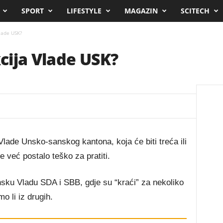
SPORT
LIFESTYLE
MAGAZIN
SCITECH
lade USK?
cija Vlade USK?
lade Unsko-sanskog kantona, koja će biti treća ili
 već postalo teško za pratiti.
sku Vladu SDA i SBB, gdje su “kraći” za nekoliko
o li iz drugih.