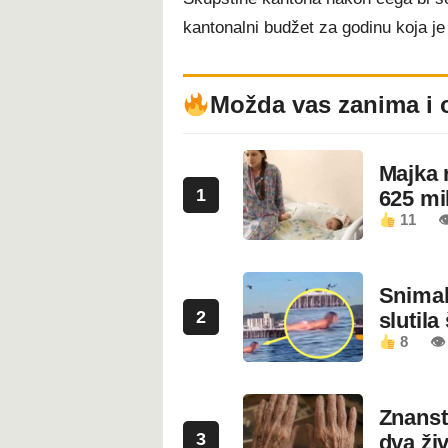
kantonalni budžet za godinu koja je 
Možda vas zanima i 
Majka 
1
625 mi
11

Snimala
2
slutila
8
👁
Znanstv
3
dva ži