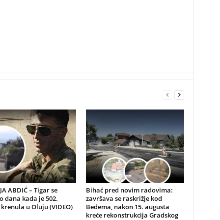
A ABDIĆ – Tigar se
Bihać pred novim radovima:
io dana kada je 502.
završava se raskrižje kod
 krenula u Oluju (VIDEO)
Bedema, nakon 15. augusta
kreće rekonstrukcija Gradskog