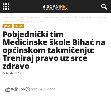
Naslovnica
Grad
Bihać
Pobjednički tim Medicinske škole Bihać na općinskom
takmičenju: Treniraj pravo uz srce...
GRAD
BIHAĆ
Pobjednički tim
Medicinske škole Bihać na
općinskom takmičenju:
Treniraj pravo uz srce
zdravo
22 Marta, 2017
8
156
prije 3423 dana