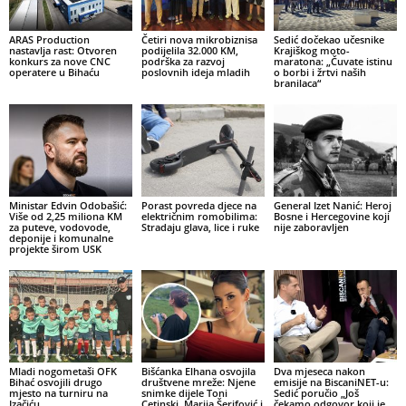
ARAS Production
Četiri nova mikrobiznisa
Sedić dočekao učesnike
nastavlja rast: Otvoren
podijelila 32.000 KM,
Krajiškog moto-
konkurs za nove CNC
podrška za razvoj
maratona: „Čuvate istinu
operatere u Bihaću
poslovnih ideja mladih
o borbi i žrtvi naših
branilaca“
Ministar Edvin Odobašić:
Porast povreda djece na
General Izet Nanić: Heroj
Više od 2,25 miliona KM
električnim romobilima:
Bosne i Hercegovine koji
za puteve, vodovode,
Stradaju glava, lice i ruke
nije zaboravljen
deponije i komunalne
projekte širom USK
Mladi nogometaši OFK
Bišćanka Elhana osvojila
Dva mjeseca nakon
Bihać osvojili drugo
društvene mreže: Njene
emisije na BiscaniNET-u:
mjesto na turniru na
snimke dijele Toni
Sedić poručio „Još
Izačiću
Cetinski, Marija Šerifović i
čekamo odgovor koji je