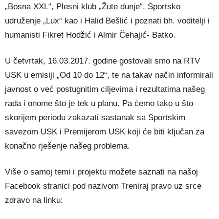
„Bosna XXL“, Plesni klub „Žute dunje“, Sportsko
udruženje „Lux“ kao i Halid Bešlić i poznati bh. voditelji i
humanisti Fikret Hodžić i Almir Čehajić- Batko.
U četvrtak, 16.03.2017. godine gostovali smo na RTV
USK u emisiji „Od 10 do 12“, te na takav način informirali
javnost o već postugnitim ciljevima i rezultatima našeg
rada i onome što je tek u planu. Pa ćemo tako u što
skorijem periodu zakazati sastanak sa Sportskim
savezom USK i Premijerom USK koji će biti ključan za
konačno rješenje našeg problema.
Više o samoj temi i projektu možete saznati na našoj
Facebook stranici pod nazivom Treniraj pravo uz srce
zdravo na linku: