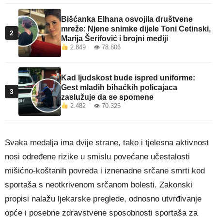
Bišćanka Elhana osvojila društvene
mreže: Njene snimke dijele Toni Cetinski,
2
Marija Šerifović i brojni mediji
2.849 👁 78.806
Kad ljudskost bude ispred uniforme:
Gest mladih bihaćkih policajaca
3
zaslužuje da se spomene
2.482 👁 70.325
Svaka medalja ima dvije strane, tako i tjelesna aktivnost
nosi određene rizike u smislu povećane učestalosti
mišićno-koštanih povreda i iznenadne srčane smrti kod
sportaša s neotkrivenom srčanom bolesti. Zakonski
propisi nalažu ljekarske preglede, odnosno utvrđivanje
opće i posebne zdravstvene sposobnosti sportaša za