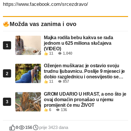
https://www.facebook.com/srcezdravo/
Možda vas zanima i ovo
Majka rodila bebu kakva se rađa
jednom u 625 miliona slučajeva
1
(VIDEO)
11
👁 1.040
Oženjen muškarac je ostavio svoju
trudnu ljubavnicu. Poslije 9 mjeseci je
2
dobio razglednicu i onesvijestio se
11
👁 857
kada je pročitao šta piše!
GROM UDARIO U HRAST, a ono što je
ovaj domaćin pronašao u njemu
3
promijenit će mu ŽIVOT
6
👁 136
8
156
prije 3423 dana