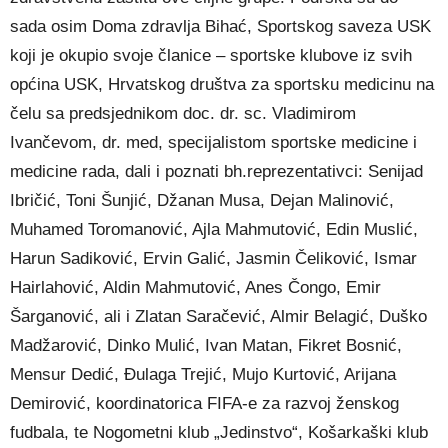
sada osim Doma zdravlja Bihać, Sportskog saveza USK
koji je okupio svoje članice – sportske klubove iz svih
općina USK, Hrvatskog društva za sportsku medicinu na
čelu sa predsjednikom doc. dr. sc. Vladimirom
Ivančevom, dr. med, specijalistom sportske medicine i
medicine rada, dali i poznati bh.reprezentativci: Senijad
Ibričić, Toni Šunjić, Džanan Musa, Dejan Malinović,
Muhamed Toromanović, Ajla Mahmutović, Edin Muslić,
Harun Sadiković, Ervin Galić, Jasmin Čeliković, Ismar
Hairlahović, Aldin Mahmutović, Anes Čongo, Emir
Šarganović, ali i Zlatan Saračević, Almir Belagić, Duško
Madžarović, Dinko Mulić, Ivan Matan, Fikret Bosnić,
Mensur Dedić, Đulaga Trejić, Mujo Kurtović, Arijana
Demirović, koordinatorica FIFA-e za razvoj ženskog
fudbala, te Nogometni klub „Jedinstvo“, Košarkaški klub