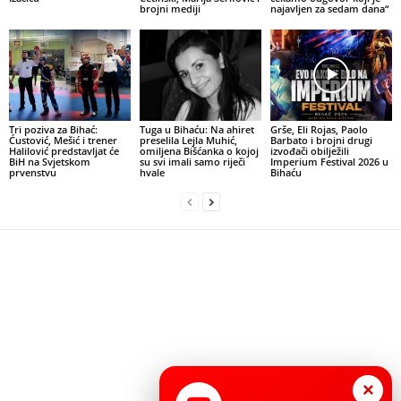
brojni mediji
najavljen za sedam dana“
Tri poziva za Bihać:
Tuga u Bihaću: Na ahiret
Grše, Eli Rojas, Paolo
Ćustović, Mešić i trener
preselila Lejla Muhić,
Barbato i brojni drugi
Halilović predstavljat će
omiljena Bišćanka o kojoj
izvođači obilježili
BiH na Svjetskom
su svi imali samo riječi
Imperium Festival 2026 u
prvenstvu
hvale
Bihaću
×