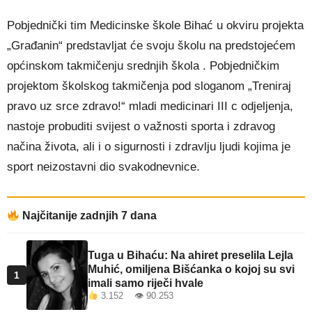
Pobjednički tim Medicinske škole Bihać u okviru projekta
„Građanin“ predstavljat će svoju školu na predstojećem
općinskom takmičenju srednjih škola . Pobjedničkim
projektom školskog takmičenja pod sloganom „Treniraj
pravo uz srce zdravo!“ mladi medicinari III c odjeljenja,
nastoje probuditi svijest o važnosti sporta i zdravog
načina života, ali i o sigurnosti i zdravlju ljudi kojima je
sport neizostavni dio svakodnevnice.
Najčitanije zadnjih 7 dana
Tuga u Bihaću: Na ahiret preselila Lejla
Muhić, omiljena Bišćanka o kojoj su svi
1
imali samo riječi hvale
3.152 👁 90.253