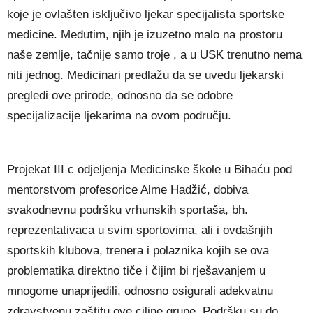
koje je ovlašten isključivo ljekar specijalista sportske
medicine. Međutim, njih je izuzetno malo na prostoru
naše zemlje, tačnije samo troje , a u USK trenutno nema
niti jednog. Medicinari predlažu da se uvedu ljekarski
pregledi ove prirode, odnosno da se odobre
specijalizacije ljekarima na ovom području.
Projekat III c odjeljenja Medicinske škole u Bihaću pod
mentorstvom profesorice Alme Hadžić, dobiva
svakodnevnu podršku vrhunskih sportaša, bh.
reprezentativaca u svim sportovima, ali i ovdašnjih
sportskih klubova, trenera i polaznika kojih se ova
problematika direktno tiče i čijim bi rješavanjem u
mnogome unaprijedili, odnosno osigurali adekvatnu
zdravstvenu zaštitu ove ciljne grupe. Podršku su do