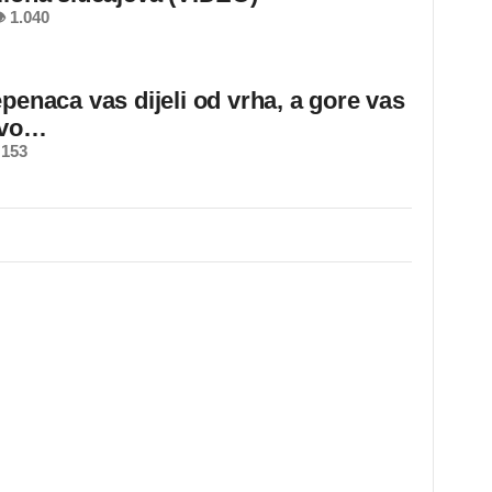
 1.040
epenaca vas dijeli od vrha, a gore vas
ovo…
 153