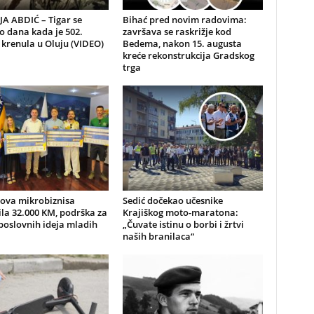
A ABDIĆ – Tigar se
Bihać pred novim radovima:
io dana kada je 502.
završava se raskrižje kod
 krenula u Oluju (VIDEO)
Bedema, nakon 15. augusta
kreće rekonstrukcija Gradskog
trga
nova mikrobiznisa
Sedić dočekao učesnike
ila 32.000 KM, podrška za
Krajiškog moto-maratona:
poslovnih ideja mladih
„Čuvate istinu o borbi i žrtvi
naših branilaca“