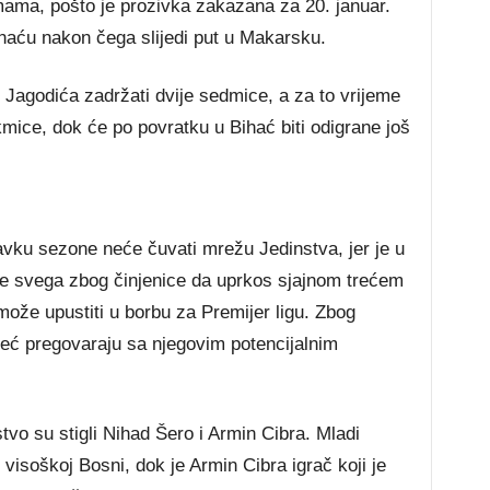
mama, pošto je prozivka zakazana za 20. januar.
ihaću nakon čega slijedi put u Makarsku.
 Jagodića zadržati dvije sedmice, a za to vrijeme
akmice, dok će po povratku u Bihać biti odigrane još
avku sezone neće čuvati mrežu Jedinstva, jer je u
je svega zbog činjenice da uprkos sjajnom trećem
može upustiti u borbu za Premijer ligu. Zbog
već pregovaraju sa njegovim potencijalnim
stvo su stigli Nihad Šero i Armin Cibra. Mladi
visoškoj Bosni, dok je Armin Cibra igrač koji je