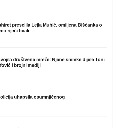
hiret preselila Lejla Muhić, omiljena Bišćanka o
mo riječi hvale
ojila društvene mreže: Njene snimke dijele Toni
fović i brojni mediji
olicija uhapsila osumnjičenog