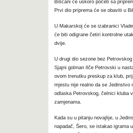
Bišćani će uskoro početi sa pripre
Prvi dio priprema će se obaviti u B
U Makarskoj će se izabranici Vlade
će biti odigrane četiri kontrolne ut
dvije.
U drugi dio sezone bez Petrovskog
Sjajni golman Ilče Petrovski u nast
ovom trenutku preskup za klub, pri
mjestu nije realno da se Jedinstvo 
odlaska Petrovskog, čelnici kluba 
zamjenama.
Kada su u pitanju novajlije, u Jedin
napadač, Šero, se istakao igrama u 