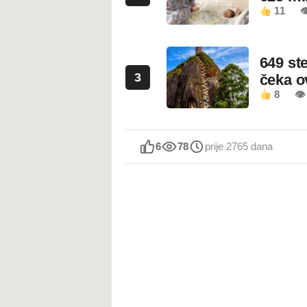
11

649 st
3
čeka 
8
👁
6
78
prije 2765 dana