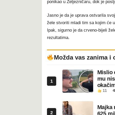
ponikao u Željezničaru, dok je pos
Jasno je da je uprava ostvarila svoj
žele stvoriti mladi tim sa kojim će 
Ipak, sigurno je da crveno-bijeli žel
rezultatima.
Možda vas zanima i 
Mislio 
mu nis
1
okači
11

Majka 
2
625 mi