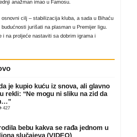
ljednji anažman imao u Famosu.
 osnovni cilj – stabilizacija kluba, a sada u Bihaću
u budućnosti jurišati na plasman u Premijer ligu.
e i na proljeće nastaviti sa dobrim igrama i
ovo
da je kupio kuću iz snova, ali glavno
u rekli: “Ne mogu ni sliku na zid da
m…”
 427
rodila bebu kakva se rađa jednom u
liona slučajeva (VIDEO)