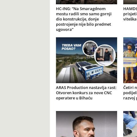
HC-ING: “Na Smaragdnom
HAMDIJ
mostu radili smo samo gornji
prisjet
dio konstrukcije, donje
viteška
postrojenje nije bilo predmet
ugovora”
ARAS Production nastavlja rast:
Četiri 
Otvoren konkurs za nove CNC
podijel
operatere u Bihaću
razvoj 