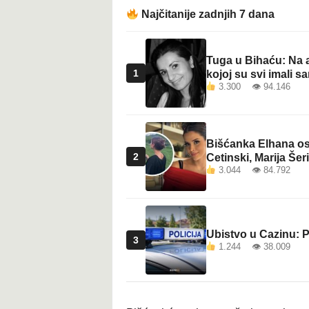
t
Najčitanije zadnjih 7 dana
Tuga u Bihaću: Na a
1
kojoj su svi imali sa
3.300 👁 94.146
Bišćanka Elhana osv
2
Cetinski, Marija Šeri
3.044 👁 84.792
Ubistvo u Cazinu: P
3
1.244 👁 38.009