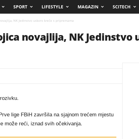
SPORT
LIFESTYLE
MAGAZIN
SCITECH
novajlija, NK Jedinstvo uskoro kreće s pripremama
jica novajlija, NK Jedinstvo 
rozivku.
 Prve lige FBiH završila na sjajnom trećem mjestu
 se može reći, iznad svih očekivanja.