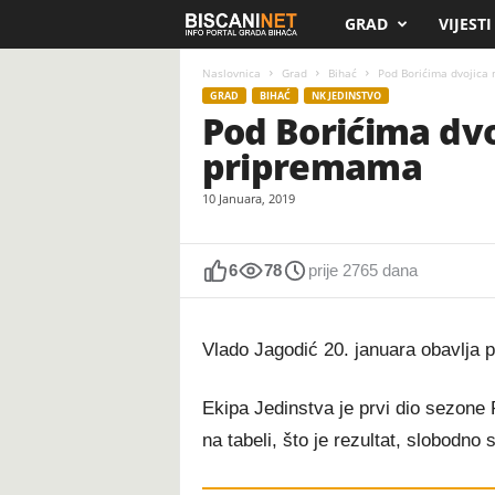
GRAD
VIJESTI
B
i
Naslovnica
Grad
Bihać
Pod Borićima dvojica 
GRAD
BIHAĆ
NK JEDINSTVO
Pod Borićima dvo
s
pripremama
c
10 Januara, 2019
a
n
6
78
prije 2765 dana
i
Vlado Jagodić 20. januara obavlja p
.
Ekipa Jedinstva je prvi dio sezone
n
na tabeli, što je rezultat, slobodno
e