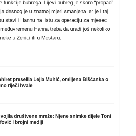
e funkcije bubrega. Lijevi bubreg je skoro “propao”
a desnog je u znatnoj mjeri smanjena jer je i taj
u stavili Hannu na listu za operaciju za mjesec
U međuvremenu Hanna treba da uradi još nekoliko
neke u Zenici ili u Mostaru.
hiret preselila Lejla Muhić, omiljena Bišćanka o
mo riječi hvale
ojila društvene mreže: Njene snimke dijele Toni
fović i brojni mediji