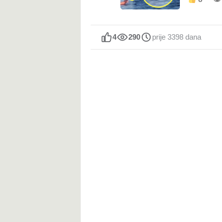
4
290
prije 3398 dana