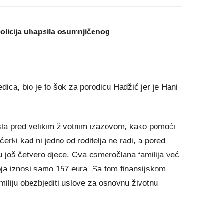
olicija uhapsila osumnjičenog
edica, bio je to šok za porodicu Hadžić jer je Hani
ašla pred velikim životnim izazovom, kako pomoći
erki kad ni jedno od roditelja ne radi, a pored
aju još četvero djece. Ova osmeročlana familija već
koja iznosi samo 157 eura. Sa tom finansijskom
iliju obezbjediti uslove za osnovnu životnu