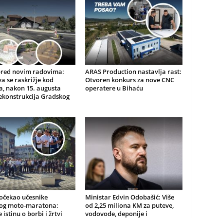
pred novim radovima:
ARAS Production nastavlja rast:
a se raskrižje kod
Otvoren konkurs za nove CNC
, nakon 15. augusta
operatere u Bihaću
ekonstrukcija Gradskog
očekao učesnike
Ministar Edvin Odobašić: Više
kog moto-maratona:
od 2,25 miliona KM za puteve,
 istinu o borbi i žrtvi
vodovode, deponije i