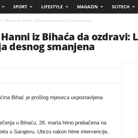
SPORT
LIFESTYLE
MAGAZIN
SCITECH
z Bihaća da ozdravi: Lijevi bubreg “propao”, funkcija desnog...
anni iz Bihaća da ozdravi: L
ija desnog smanjena
pćina Bihać je prošlog mjeseca uspostavljena
ječenja u Bihaću, 28. marta hitno prebačena na
iteta u Sarajevu. Ubrzo nakon hitne intervencije,