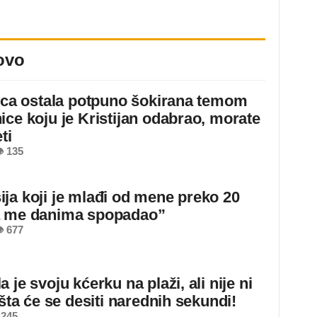
ovo
jica ostala potpuno šokirana temom
ice koju je Kristijan odabrao, morate
ti
 135
ja koji je mlađi od mene preko 20
a me danima spopadao”
 677
 je svoju kćerku na plaži, ali nije ni
 šta će se desiti narednih sekundi!
 245