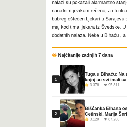
nalazi su pokazali alarmantno stanj
t
narodnim jezikom rečeno, a i funkcij
bubreg oštećen.Ljekari u Sarajevu s
maj kod tima ljekara iz Švedske. 
dodatnih nalaza. Neke u Bihaću , a 
Najčitanije zadnjih 7 dana
Tuga u Bihaću: Na a
1
kojoj su svi imali sa
3.378 👁 95.811
Bišćanka Elhana osv
2
Cetinski, Marija Šeri
3.129 👁 87.266