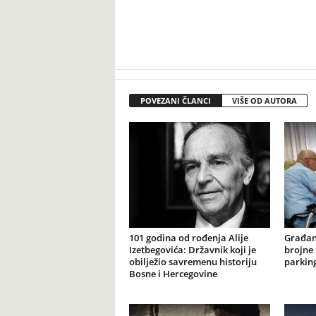
POVEZANI ČLANCI
VIŠE OD AUTORA
101 godina od rođenja Alije
Građan
Izetbegovića: Državnik koji je
brojne 
obilježio savremenu historiju
parking
Bosne i Hercegovine