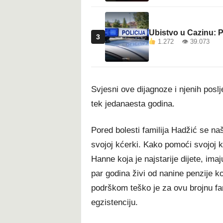
Ubistvo u Cazinu: P
3
1.272 👁 39.073
Svjesni ove dijagnoze i njenih poslj
tek jedanaesta godina.
Pored bolesti familija Hadžić se n
svojoj kćerki. Kako pomoći svojoj kć
Hanne koja je najstarije dijete, im
par godina živi od nanine penzije 
podrškom teško je za ovu brojnu fam
egzistenciju.