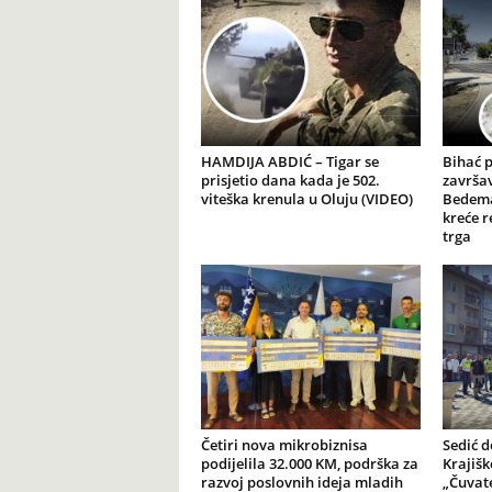
HAMDIJA ABDIĆ – Tigar se
Bihać 
prisjetio dana kada je 502.
završav
viteška krenula u Oluju (VIDEO)
Bedema
kreće r
trga
Četiri nova mikrobiznisa
Sedić d
podijelila 32.000 KM, podrška za
Krajiš
razvoj poslovnih ideja mladih
„Čuvate