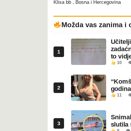
Klisa bb , Bosna i Hercegovina
Možda vas zanima i 
Učitel
zadaćn
1
to vidje
10

“Komši
2
godin
11

Snimala
3
slutila
8
👁