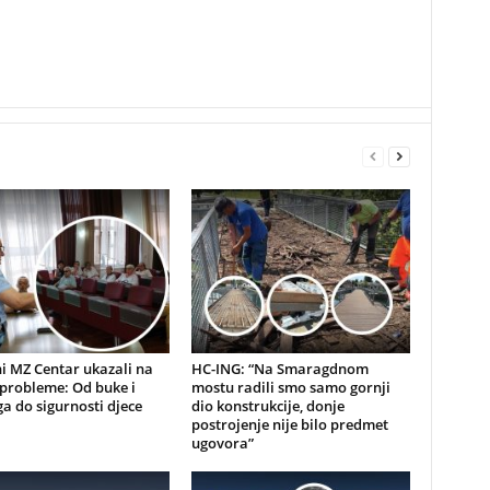
i MZ Centar ukazali na
HC-ING: “Na Smaragdnom
probleme: Od buke i
mostu radili smo samo gornji
a do sigurnosti djece
dio konstrukcije, donje
postrojenje nije bilo predmet
ugovora”