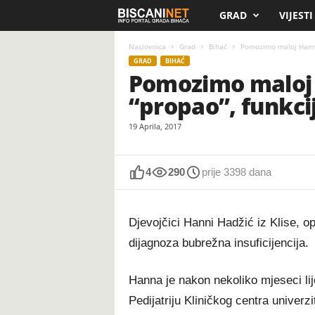
GRAD
VIJESTI
B
i
Naslovnica
Grad
Bihać
Pomozimo maloj Hanni i
GRAD
BIHAĆ
Pomozimo maloj H
s
“propao”, funkc
c
19 Aprila, 2017
a
n
4
290
prije 3398 dana
i
Djevojčici Hanni Hadžić iz Klise, o
.
dijagnoza bubrežna insuficijencija.
n
Hanna je nakon nekoliko mjeseci li
e
Pedijatriju Kliničkog centra univerz