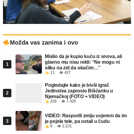
Možda vas zanima i ovo
Mislio da je kupio kuću iz snova, ali
glavno mu nisu rekli: “Ne mogu ni
1
sliku na zid da okačim…”
11
👁 427
Pogledajte kako je bivši igrač
Jedinstva zaprosio Bišćanku u
2
Njemačkoj (FOTO + VIDEO)
228
👁 7.420
VIDEO: Rasporili zmiju uvjereni da im
3
je pojela tele, pa ostali u čudu
8
👁 2.231