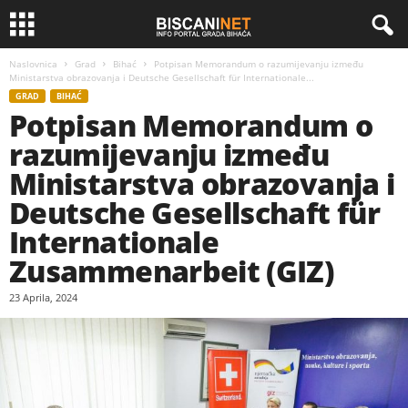
Naslovnica
Grad
Bihać
Potpisan Memorandum o razumijevanju između
Ministarstva obrazovanja i Deutsche Gesellschaft für Internationale...
GRAD
BIHAĆ
Potpisan Memorandum o
razumijevanju između
Ministarstva obrazovanja i
Deutsche Gesellschaft für
Internationale
Zusammenarbeit (GIZ)
23 Aprila, 2024