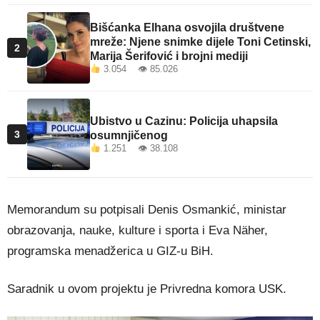
Bišćanka Elhana osvojila društvene
mreže: Njene snimke dijele Toni Cetinski,
2
Marija Šerifović i brojni mediji
3.054 👁 85.026
Ubistvo u Cazinu: Policija uhapsila
3
osumnjičenog
1.251 👁 38.108
Memorandum su potpisali Denis Osmankić, ministar
obrazovanja, nauke, kulture i sporta i Eva Näher,
programska menadžerica u GIZ-u BiH.
Saradnik u ovom projektu je Privredna komora USK.