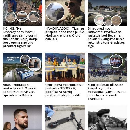
HC-ING: “Na
HAMDIJA ABDIĆ – Tigar se
Bihać pred novim
Smaragdnom mostu
prisjetio dana kada je 502.
radovima: završava se
radili smo samo gornji
viteška krenula u Oluju
raskrižje kod Bedema,
dio konstrukcije, donje
(VIDEO)
nakon 15. augusta kreće
postrojenje nije bilo
rekonstrukcija Gradskog
predmet ugovora”
trga
ARAS Production
Četiri nova mikrobiznisa
Sedić dočekao učesnike
nastavlja rast: Otvoren
podijelila 32.000 KM,
Krajiškog moto-
konkurs za nove CNC
podrška za razvoj
maratona: „Čuvate istinu
operatere u Bihaću
poslovnih ideja mladih
o borbi i žrtvi naših
branilaca“