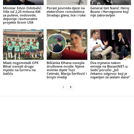
Ministar Edvin Odobašić:
Porast povreda djece na
General Izet Nanić: Heroj
Više od 2,25 miliona KM
električnim romobilima:
Bosne i Hercegovine koji
za puteve, vodovode,
Stradaju glava, lice i ruke
nije zaboravljen
deponije i komunalne
projekte širom USK
Mladi nogometaši OFK
Bišćanka Elhana osvojila
Dva mjeseca nakon
Bihać osvojili drugo
društvene mreže: Njene
emisije na BiscaniNET-u:
mjesto na turniru na
snimke dijele Toni
Sedić poručio „Još
Izačiću
Cetinski, Marija Šerifović i
čekamo odgovor koji je
brojni mediji
najavljen za sedam dana“