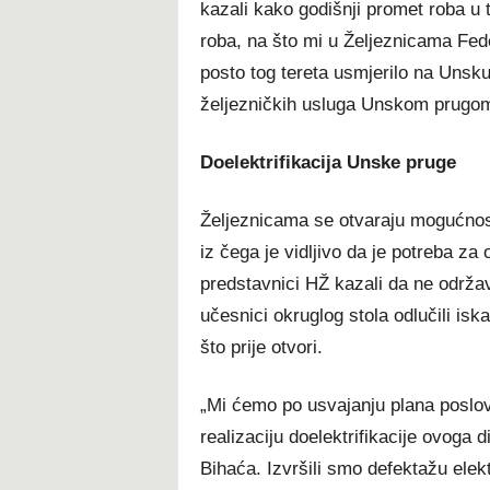
kazali kako godišnji promet roba u 
roba, na što mi u Željeznicama Fe
posto tog tereta usmjerilo na Unsku
željezničkih usluga Unskom prugom, 
Doelektrifikacija Unske pruge
Željeznicama se otvaraju mogućnosti
iz čega je vidljivo da je potreba z
predstavnici HŽ kazali da ne održav
učesnici okruglog stola odlučili isk
što prije otvori.
„Mi ćemo po usvajanju plana poslo
realizaciju doelektrifikacije ovoga 
Bihaća. Izvršili smo defektažu elekt