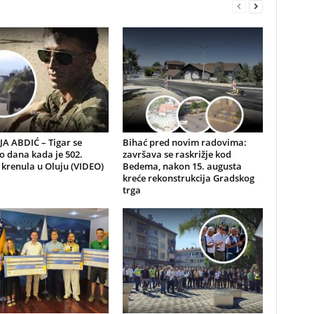
A ABDIĆ – Tigar se
Bihać pred novim radovima:
io dana kada je 502.
završava se raskrižje kod
 krenula u Oluju (VIDEO)
Bedema, nakon 15. augusta
kreće rekonstrukcija Gradskog
trga