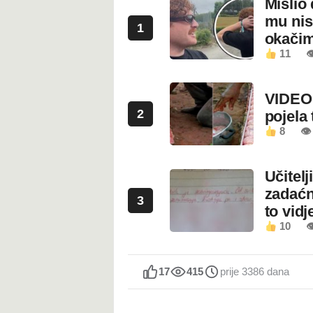
Mislio 
mu nis
1
okači
11

VIDEO:
2
pojela 
8
👁 
Učitel
zadaćn
3
to vidje
10

17
415
prije 3386 dana