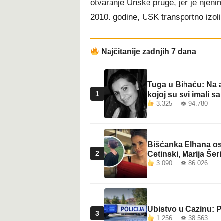
otvaranje Unske pruge, jer je njen
t
2010. godine, USK transportno izoli
Najčitanije zadnjih 7 dana
Tuga u Bihaću: Na a
1
kojoj su svi imali sa
3.325 👁 94.780
Bišćanka Elhana osv
2
Cetinski, Marija Šeri
3.090 👁 86.026
Ubistvo u Cazinu: P
3
1.256 👁 38.563