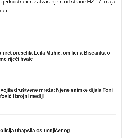
im jednostranim zatvaranjem od strane HŽ 17. maja
ran.
hiret preselila Lejla Muhić, omiljena Bišćanka o
mo riječi hvale
ojila društvene mreže: Njene snimke dijele Toni
fović i brojni mediji
olicija uhapsila osumnjičenog