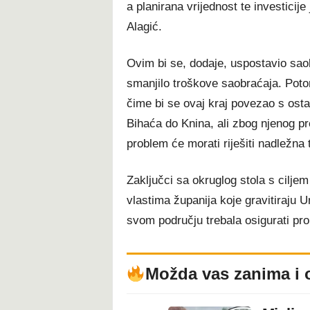
a planirana vrijednost te investicij
Alagić.
Ovim bi se, dodaje, uspostavio sao
smanjilo troškove saobraćaja. Potom
čime bi se ovaj kraj povezao s ostat
Bihaća do Knina, ali zbog njenog pr
problem će morati riješiti nadležna t
Zaključci sa okruglog stola s cilje
vlastima županija koje gravitiraju U
svom području trebala osigurati pr
Možda vas zanima i 