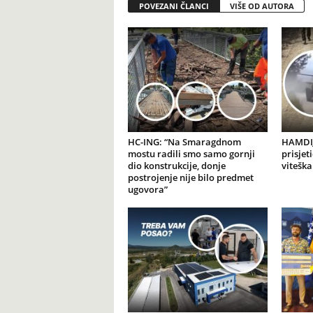
POVEZANI ČLANCI
VIŠE OD AUTORA
HC-ING: “Na Smaragdnom
HAMDIJ
mostu radili smo samo gornji
prisjet
dio konstrukcije, donje
viteška
postrojenje nije bilo predmet
ugovora”