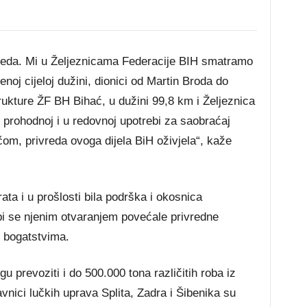
vreda. Mi u Željeznicama Federacije BIH smatramo
noj cijeloj dužini, dionici od Martin Broda do
rukture ŽF BH Bihać, u dužini 99,8 km i Željeznica
 prohodnoj i u redovnoj upotrebi za saobraćaj
čom, privreda ovoga dijela BiH oživjela“, kaže
ata i u prošlosti bila podrška i okosnica
bi se njenim otvaranjem povećale privredne
m bogatstvima.
prevoziti i do 500.000 tona različitih roba iz
vnici lučkih uprava Splita, Zadra i Šibenika su