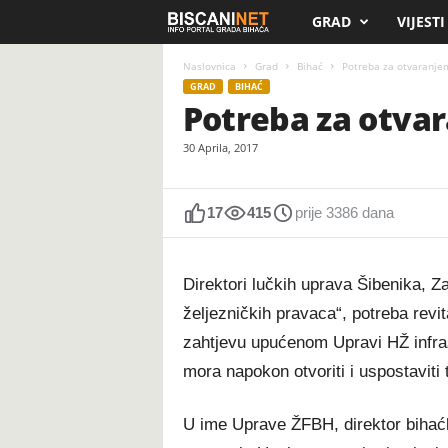
GRAD
VIJESTI
B
i
Naslovnica
Grad
Bihać
Potreba za otvaranje
GRAD
BIHAĆ
Potreba za otva
s
30 Aprila, 2017
c
a
17
415
prije 3386 dana
n
Direktori lučkih uprava Šibenika, Za
i
željezničkih pravaca“, potreba revita
.
zahtjevu upućenom Upravi HŽ infras
mora napokon otvoriti i uspostaviti 
n
e
U ime Uprave ŽFBH, direktor bihać