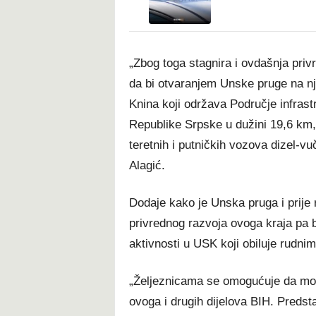
„Zbog toga stagnira i ovdašnja pri
da bi otvaranjem Unske pruge na nje
Knina koji održava Područje infrast
Republike Srpske u dužini 19,6 km,
teretnih i putničkih vozova dizel-vu
Alagić.
Dodaje kako je Unska pruga i prije r
privrednog razvoja ovoga kraja pa 
aktivnosti u USK koji obiluje rudni
„Željeznicama se omogućuje da mogu 
ovoga i drugih dijelova BIH. Predsta