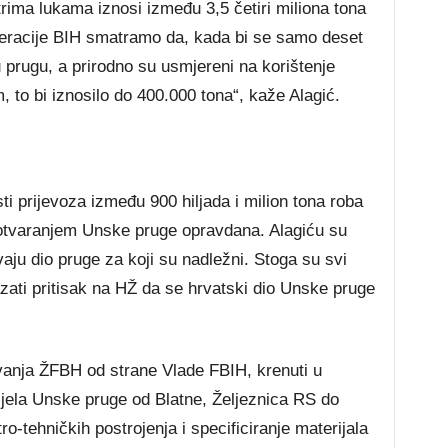
trima lukama iznosi između 3,5 četiri miliona tona
deracije BIH smatramo da, kada bi se samo deset
 prugu, a prirodno su usmjereni na korištenje
to bi iznosilo do 400.000 tona“, kaže Alagić.
 prijevoza između 900 hiljada i milion tona roba
a otvaranjem Unske pruge opravdana. Alagiću su
aju dio pruge za koji su nadležni. Stoga su svi
azati pritisak na HŽ da se hrvatski dio Unske pruge
vanja ŽFBH od strane Vlade FBIH, krenuti u
dijela Unske pruge od Blatne, Željeznica RS do
ro-tehničkih postrojenja i specificiranje materijala