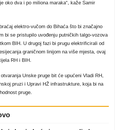
e je oko dva i po miliona maraka“, kaže Samir
braćaj elektro-vučom do Bihaća što bi značajno
 bi se pristupilo uvođenju putničkih talgo-vozova
kom BIH. U drugoj fazi bi prugu elektrificirali od
esijecanja graničnom linijom na više mjesta, ovaj
ijela RH i BIH.
m otvaranja Unske pruge bit će upućeni Vladi RH,
nskoj pruzi i Upravi HŽ infrastrukture, koja bi na
ohodnost pruge.
ovo