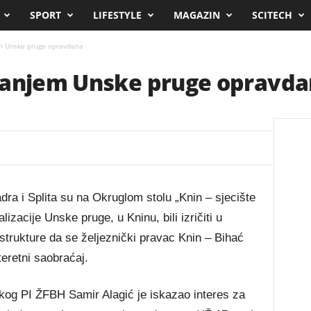
SPORT
LIFESTYLE
MAGAZIN
SCITECH
m Unske pruge opravdana
ranjem Unske pruge opravd
dra i Splita su na Okruglom stolu „Knin – sjecište
lizacije Unske pruge, u Kninu, bili izričiti u
trukture da se željeznički pravac Knin – Bihać
teretni saobraćaj.
kog PI ŽFBH Samir Alagić je iskazao interes za