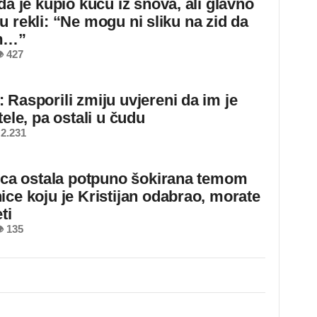
da je kupio kuću iz snova, ali glavno
u rekli: “Ne mogu ni sliku na zid da
m…”
 427
 Rasporili zmiju uvjereni da im je
tele, pa ostali u čudu
2.231
jica ostala potpuno šokirana temom
ice koju je Kristijan odabrao, morate
ti
 135