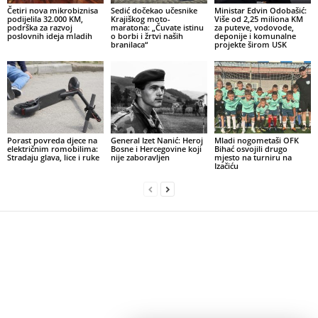
Četiri nova mikrobiznisa
Sedić dočekao učesnike
Ministar Edvin Odobašić:
podijelila 32.000 KM,
Krajiškog moto-
Više od 2,25 miliona KM
podrška za razvoj
maratona: „Čuvate istinu
za puteve, vodovode,
poslovnih ideja mladih
o borbi i žrtvi naših
deponije i komunalne
branilaca“
projekte širom USK
Porast povreda djece na
General Izet Nanić: Heroj
Mladi nogometaši OFK
električnim romobilima:
Bosne i Hercegovine koji
Bihać osvojili drugo
Stradaju glava, lice i ruke
nije zaboravljen
mjesto na turniru na
Izačiću