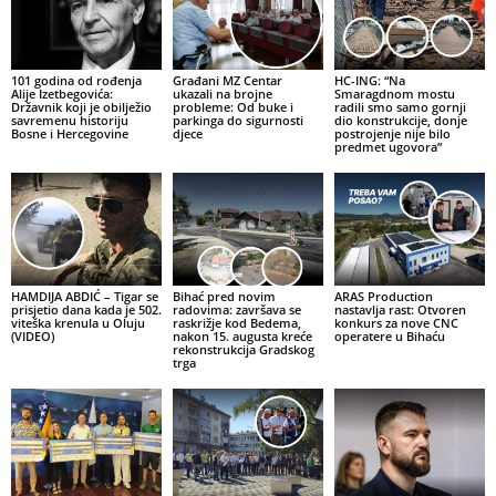
101 godina od rođenja
Građani MZ Centar
HC-ING: “Na
Alije Izetbegovića:
ukazali na brojne
Smaragdnom mostu
Državnik koji je obilježio
probleme: Od buke i
radili smo samo gornji
savremenu historiju
parkinga do sigurnosti
dio konstrukcije, donje
Bosne i Hercegovine
djece
postrojenje nije bilo
predmet ugovora”
HAMDIJA ABDIĆ – Tigar se
Bihać pred novim
ARAS Production
prisjetio dana kada je 502.
radovima: završava se
nastavlja rast: Otvoren
viteška krenula u Oluju
raskrižje kod Bedema,
konkurs za nove CNC
(VIDEO)
nakon 15. augusta kreće
operatere u Bihaću
rekonstrukcija Gradskog
trga