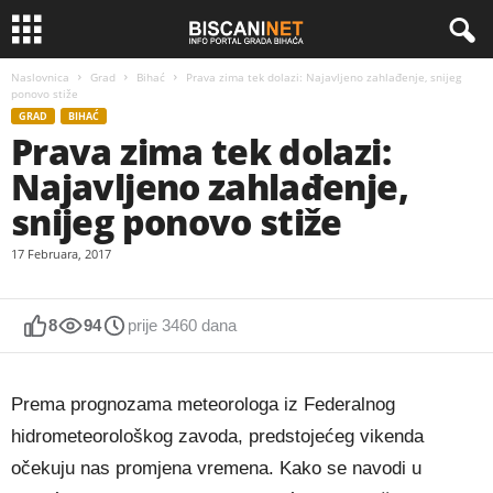
Naslovnica
Grad
Bihać
Prava zima tek dolazi: Najavljeno zahlađenje, snijeg
ponovo stiže
GRAD
BIHAĆ
Prava zima tek dolazi:
Najavljeno zahlađenje,
snijeg ponovo stiže
17 Februara, 2017
8
94
prije 3460 dana
Prema prognozama meteorologa iz Federalnog
hidrometeorološkog zavoda, predstojećeg vikenda
očekuju nas promjena vremena. Kako se navodi u