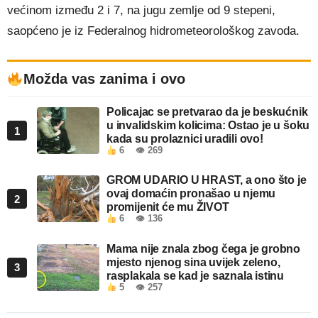
većinom između 2 i 7, na jugu zemlje od 9 stepeni,
saopćeno je iz Federalnog hidrometeorološkog zavoda.
Možda vas zanima i ovo
Policajac se pretvarao da je beskućnik
u invalidskim kolicima: Ostao je u šoku
1
kada su prolaznici uradili ovo!
6
👁 269
GROM UDARIO U HRAST, a ono što je
ovaj domaćin pronašao u njemu
2
promijenit će mu ŽIVOT
6
👁 136
Mama nije znala zbog čega je grobno
mjesto njenog sina uvijek zeleno,
3
rasplakala se kad je saznala istinu
5
👁 257