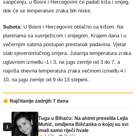
saopćenju, u Bosni i Hercegovini će padati kiša i snijeg,
dok će se temperature zraka biti niske.
Subota:
U Bosni i Hercegovini oblačno sa kišom. Na
planinama sa susnježicom i snijegom. Krajem dana i u
večernjim satima postupan prestanak padavina. Vjetar
slab sjeveroistočnog smjera. Jutarnja temperatura zraka
uglavnom između -1 i 3, na jugu zemlje od 3 do 7, a
najviša dnevna temperatura zraka većinom između 4 i
10, na jugu zemlje od 9 do 13 stepeni.
Najčitanije zadnjih 7 dana
Tuga u Bihaću: Na ahiret preselila Lejla
Muhić, omiljena Bišćanka o kojoj su svi
1
imali samo riječi hvale
3.378 👁 95.811