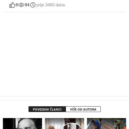
8
94
prije 3460 dana
POVEZANI ČLANCI
VIŠE OD AUTORA