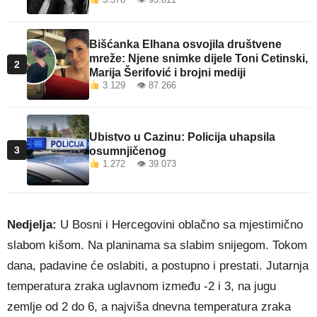
Bišćanka Elhana osvojila društvene
mreže: Njene snimke dijele Toni Cetinski,
2
Marija Šerifović i brojni mediji
3.129 👁 87.266
Ubistvo u Cazinu: Policija uhapsila
3
osumnjičenog
1.272 👁 39.073
Nedjelja:
U Bosni i Hercegovini oblačno sa mjestimično
slabom kišom. Na planinama sa slabim snijegom. Tokom
dana, padavine će oslabiti, a postupno i prestati. Jutarnja
temperatura zraka uglavnom između -2 i 3, na jugu
zemlje od 2 do 6, a najviša dnevna temperatura zraka