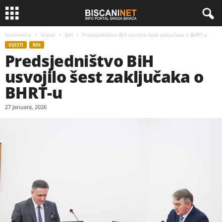
Naslovnica
Vijesti
BiH
Predsjedništvo BiH usvojilo šest zaključaka o BHRT-u
VIJESTI
BIH
Predsjedništvo BiH
usvojilo šest zaključaka o
BHRT-u
27 Januara, 2026