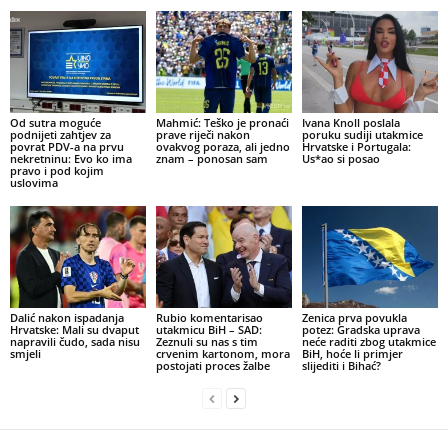
Od sutra moguće
Mahmić: Teško je pronaći
Ivana Knoll poslala
podnijeti zahtjev za
prave riječi nakon
poruku sudiji utakmice
povrat PDV-a na prvu
ovakvog poraza, ali jedno
Hrvatske i Portugala:
nekretninu: Evo ko ima
znam – ponosan sam
Us*ao si posao
pravo i pod kojim
uslovima
Dalić nakon ispadanja
Rubio komentarisao
Zenica prva povukla
Hrvatske: Mali su dvaput
utakmicu BiH – SAD:
potez: Gradska uprava
napravili čudo, sada nisu
Zeznuli su nas s tim
neće raditi zbog utakmice
smjeli
crvenim kartonom, mora
BiH, hoće li primjer
postojati proces žalbe
slijediti i Bihać?