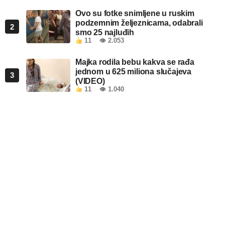
Ovo su fotke snimljene u ruskim
podzemnim željeznicama, odabrali
2
smo 25 najluđih
11
👁 2.053
Majka rodila bebu kakva se rađa
jednom u 625 miliona slučajeva
3
(VIDEO)
11
👁 1.040