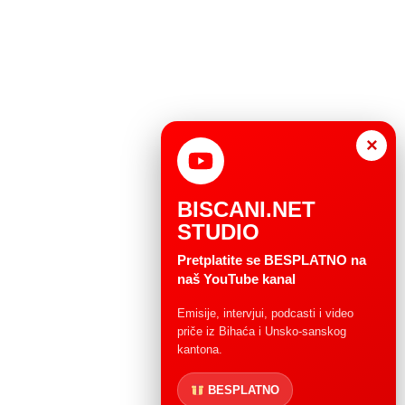
×
BISCANI.NET
STUDIO
Pretplatite se BESPLATNO na
naš YouTube kanal
Emisije, intervjui, podcasti i video
priče iz Bihaća i Unsko-sanskog
kantona.
BESPLATNO