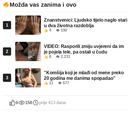
Možda vas zanima i ovo
Znanstvenici: Ljudsko tijelo naglo stari
1
u dva životna razdoblja
4
👁 190
VIDEO: Rasporili zmiju uvjereni da im
2
je pojela tele, pa ostali u čudu
8
👁 2.231
“Komšija koji je mlađi od mene preko
3
20 godina me danima spopadao”
11
👁 677
6
158
prije 413 dana