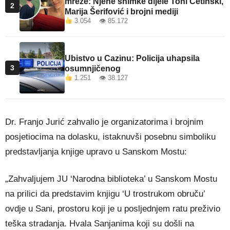
mreže: Njene snimke dijele Toni Cetinski,
2
Marija Šerifović i brojni mediji
3.054 👁 85.172
Ubistvo u Cazinu: Policija uhapsila
3
osumnjičenog
1.251 👁 38.127
Dr. Franjo Jurić zahvalio je organizatorima i brojnim
posjetiocima na dolasku, istaknuvši posebnu simboliku
predstavljanja knjige upravo u Sanskom Mostu:
„Zahvaljujem JU ‘Narodna biblioteka’ u Sanskom Mostu
na prilici da predstavim knjigu ‘U trostrukom obruču’
ovdje u Sani, prostoru koji je u posljednjem ratu preživio
teška stradanja. Hvala Sanjanima koji su došli na