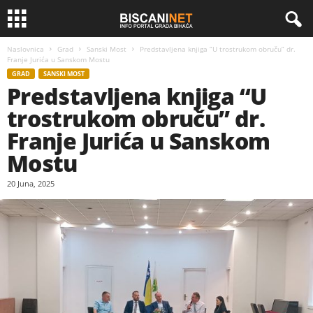
Naslovnica
Grad
Sanski Most
Predstavljena knjiga “U trostrukom obruču” dr.
Franje Jurića u Sanskom Mostu
GRAD
SANSKI MOST
Predstavljena knjiga “U
trostrukom obruču” dr.
Franje Jurića u Sanskom
Mostu
20 Juna, 2025