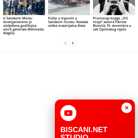
U Sanskom Mostu
Požar u trgovini u
Promocija knjige „Oči
dostojanstveno je
Sanskom mostu: Nastala
moje“ autora Fikreta
obilježena godišnjica
velika materijalna šteta
Bosnića 19. decembra u
smrti generala Mehmeda
sali Općinskog vijeća
Alagića.
×
BISCANI.NET
STUDIO