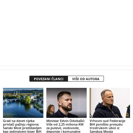
POVEZANI ČLANCI
VIŠE OD AUTORA
Grad na devet rijeka
Ministar Edvin Odobašić:
Vrhovni sud Federacije
privlači pažnju regiona:
Više od 2,25 miliona KM
BiH poništio presudu
Sanski Most predstavljen
za puteve, vodovode,
trostrukom ubici iz
kao jedinstveni biser BiH
deponije i komunalne
Sanskog Mosta