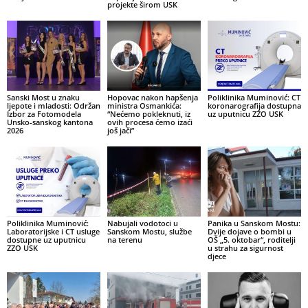
projekte širom USK
Sanski Most u znaku
Hopovac nakon hapšenja
Poliklinika Muminović: CT
ljepote i mladosti: Održan
ministra Osmankića:
koronarografija dostupna
Izbor za Fotomodela
“Nećemo pokleknuti, iz
uz uputnicu ZZO USK
Unsko-sanskog kantona
ovih procesa ćemo izaći
2026
još jači”
Poliklinika Muminović:
Nabujali vodotoci u
Panika u Sanskom Mostu:
Laboratorijske i CT usluge
Sanskom Mostu, službe
Dvije dojave o bombi u
dostupne uz uputnicu
na terenu
OŠ „5. oktobar“, roditelji
ZZO USK
u strahu za sigurnost
djece