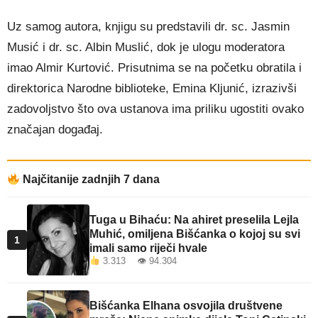
Uz samog autora, knjigu su predstavili dr. sc. Jasmin
Musić i dr. sc. Albin Muslić, dok je ulogu moderatora
imao Almir Kurtović. Prisutnima se na početku obratila i
direktorica Narodne biblioteke, Emina Kljunić, izrazivši
zadovoljstvo što ova ustanova ima priliku ugostiti ovako
značajan događaj.
Najčitanije zadnjih 7 dana
Tuga u Bihaću: Na ahiret preselila Lejla
Muhić, omiljena Bišćanka o kojoj su svi
1
imali samo riječi hvale
3.313 👁 94.304
Bišćanka Elhana osvojila društvene