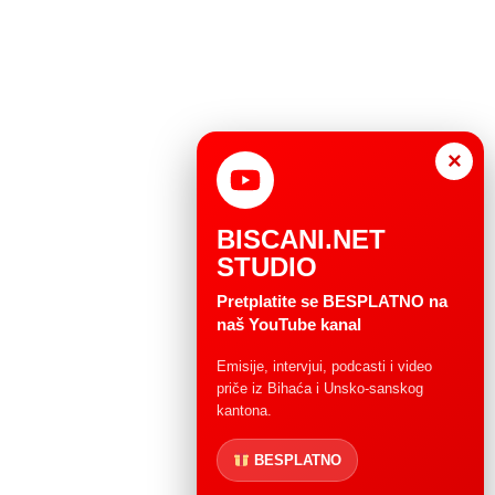
×
BISCANI.NET
STUDIO
Pretplatite se BESPLATNO na
naš YouTube kanal
Emisije, intervjui, podcasti i video
priče iz Bihaća i Unsko-sanskog
kantona.
BESPLATNO