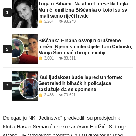
Tuga u Bihaću: Na ahiret preselila Lejla
Muhić, omiljena Bišćanka o kojoj su svi
1
imali samo riječi hvale
3.264 👁 93.249
Bišćanka Elhana osvojila društvene
mreže: Njene snimke dijele Toni Cetinski,
2
Marija Šerifović i brojni mediji
3.001 👁 83.311
Kad ljudskost bude ispred uniforme:
Gest mladih bihaćkih policajaca
3
zaslužuje da se spomene
2.488 👁 70.621
Delegaciju NK “Jedinstvo” predvodili su predsjednik
kluba Hasan Semanić i sekretar Asim Hodžić. S druge
strane, JP “Vodovod” predstavljali su direktor Mirsad