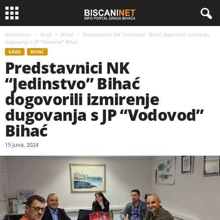
Naslovnica
Grad
Bihać
Predstavnici NK “Jedinstvo” Bihać dogovorili izmirenje
dugovanja s JP “Vodovod” Bihać
GRAD
BIHAĆ
Predstavnici NK
“Jedinstvo” Bihać
dogovorili izmirenje
dugovanja s JP “Vodovod”
Bihać
15 Juna, 2024