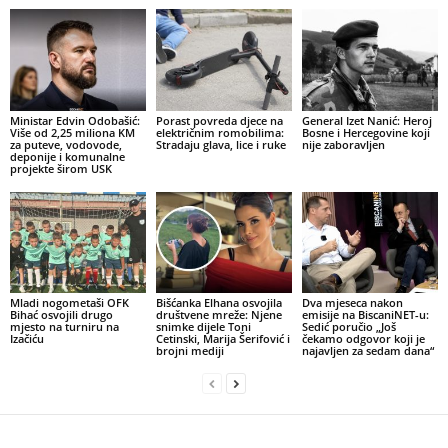
Ministar Edvin Odobašić:
Porast povreda djece na
General Izet Nanić: Heroj
Više od 2,25 miliona KM
električnim romobilima:
Bosne i Hercegovine koji
za puteve, vodovode,
Stradaju glava, lice i ruke
nije zaboravljen
deponije i komunalne
projekte širom USK
Mladi nogometaši OFK
Bišćanka Elhana osvojila
Dva mjeseca nakon
Bihać osvojili drugo
društvene mreže: Njene
emisije na BiscaniNET-u:
mjesto na turniru na
snimke dijele Toni
Sedić poručio „Još
Izačiću
Cetinski, Marija Šerifović i
čekamo odgovor koji je
brojni mediji
najavljen za sedam dana“