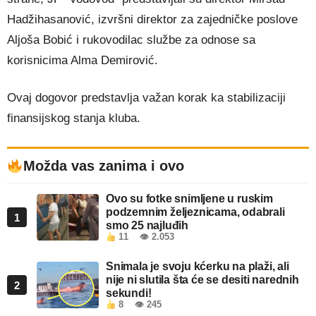
Hadžihasanović, izvršni direktor za zajedničke poslove
Aljoša Bobić i rukovodilac službe za odnose sa
korisnicima Alma Demirović.
Ovaj dogovor predstavlja važan korak ka stabilizaciji
finansijskog stanja kluba.
Možda vas zanima i ovo
Ovo su fotke snimljene u ruskim
podzemnim željeznicama, odabrali
1
smo 25 najluđih
11
👁 2.053
Snimala je svoju kćerku na plaži, ali
nije ni slutila šta će se desiti narednih
2
sekundi!
8
👁 245