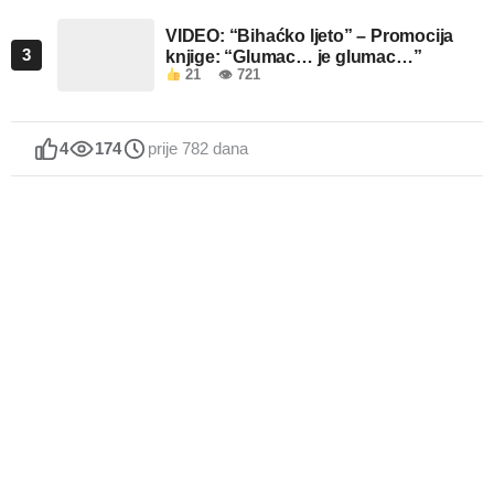
VIDEO: “Bihaćko ljeto” – Promocija
3
knjige: “Glumac… je glumac…”
21
👁 721
4
174
prije 782 dana