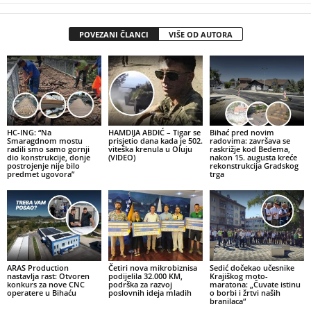
POVEZANI ČLANCI
VIŠE OD AUTORA
HC-ING: “Na
HAMDIJA ABDIĆ – Tigar se
Bihać pred novim
Smaragdnom mostu
prisjetio dana kada je 502.
radovima: završava se
radili smo samo gornji
viteška krenula u Oluju
raskrižje kod Bedema,
dio konstrukcije, donje
(VIDEO)
nakon 15. augusta kreće
postrojenje nije bilo
rekonstrukcija Gradskog
predmet ugovora”
trga
ARAS Production
Četiri nova mikrobiznisa
Sedić dočekao učesnike
nastavlja rast: Otvoren
podijelila 32.000 KM,
Krajiškog moto-
konkurs za nove CNC
podrška za razvoj
maratona: „Čuvate istinu
operatere u Bihaću
poslovnih ideja mladih
o borbi i žrtvi naših
branilaca“