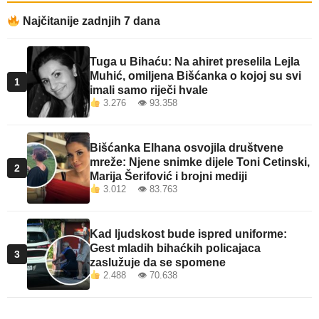
Najčitanije zadnjih 7 dana
Tuga u Bihaću: Na ahiret preselila Lejla
Muhić, omiljena Bišćanka o kojoj su svi
1
imali samo riječi hvale
3.276 👁 93.358
Bišćanka Elhana osvojila društvene
mreže: Njene snimke dijele Toni Cetinski,
2
Marija Šerifović i brojni mediji
3.012 👁 83.763
Kad ljudskost bude ispred uniforme:
Gest mladih bihaćkih policajaca
3
zaslužuje da se spomene
2.488 👁 70.638