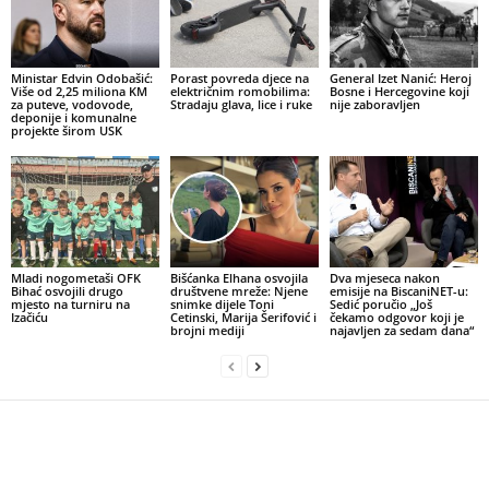
Ministar Edvin Odobašić:
Porast povreda djece na
General Izet Nanić: Heroj
Više od 2,25 miliona KM
električnim romobilima:
Bosne i Hercegovine koji
za puteve, vodovode,
Stradaju glava, lice i ruke
nije zaboravljen
deponije i komunalne
projekte širom USK
Mladi nogometaši OFK
Bišćanka Elhana osvojila
Dva mjeseca nakon
Bihać osvojili drugo
društvene mreže: Njene
emisije na BiscaniNET-u:
mjesto na turniru na
snimke dijele Toni
Sedić poručio „Još
Izačiću
Cetinski, Marija Šerifović i
čekamo odgovor koji je
brojni mediji
najavljen za sedam dana“