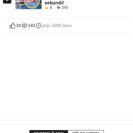
sekundi!
8
👁 245
10
143
prije 3388 dana