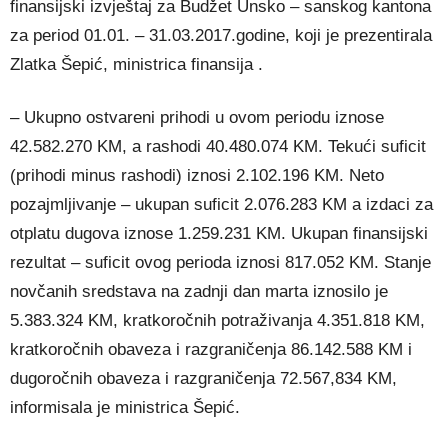
finansijski izvještaj za Budžet Unsko – sanskog kantona
za period 01.01. – 31.03.2017.godine, koji je prezentirala
Zlatka Šepić, ministrica finansija .
– Ukupno ostvareni prihodi u ovom periodu iznose
42.582.270 KM, a rashodi 40.480.074 KM. Tekući suficit
(prihodi minus rashodi) iznosi 2.102.196 KM. Neto
pozajmljivanje – ukupan suficit 2.076.283 KM a izdaci za
otplatu dugova iznose 1.259.231 KM. Ukupan finansijski
rezultat – suficit ovog perioda iznosi 817.052 KM. Stanje
novčanih sredstava na zadnji dan marta iznosilo je
5.383.324 KM, kratkoročnih potraživanja 4.351.818 KM,
kratkoročnih obaveza i razgraničenja 86.142.588 KM i
dugoročnih obaveza i razgraničenja 72.567,834 KM,
informisala je ministrica Šepić.