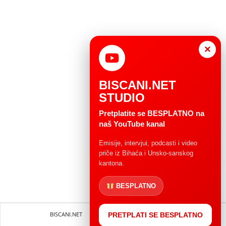
×
BISCANI.NET
STUDIO
Pretplatite se BESPLATNO na
naš YouTube kanal
Emisije, intervjui, podcasti i video
priče iz Bihaća i Unsko-sanskog
kantona.
BESPLATNO
BISCANI.NET
Impressum
Uvjeti korištenja
PRETPLATI SE BESPLATNO