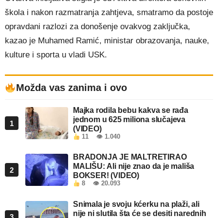
škola i nakon razmatranja zahtjeva, smatramo da postoje
opravdani razlozi za donošenje ovakvog zaključka,
kazao je Muhamed Ramić, ministar obrazovanja, nauke,
kulture i sporta u vladi USK.
Možda vas zanima i ovo
Majka rodila bebu kakva se rađa
jednom u 625 miliona slučajeva
1
(VIDEO)
11
👁 1.040
BRADONJA JE MALTRETIRAO
MALIŠU: Ali nije znao da je mališa
2
BOKSER! (VIDEO)
8
👁 20.093
Snimala je svoju kćerku na plaži, ali
nije ni slutila šta će se desiti narednih
3