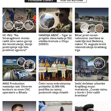
POVEZANI ČLANCI
VIŠE OD AUTORA
HC-ING: “Na
HAMDIJA ABDIĆ – Tigar se
Bihać pred novim
Smaragdnom mostu
prisjetio dana kada je 502.
radovima: završava se
radili smo samo gornji
viteška krenula u Oluju
raskrižje kod Bedema,
dio konstrukcije, donje
(VIDEO)
nakon 15. augusta kreće
postrojenje nije bilo
rekonstrukcija Gradskog
predmet ugovora”
trga
ARAS Production
Četiri nova mikrobiznisa
Sedić dočekao učesnike
nastavlja rast: Otvoren
podijelila 32.000 KM,
Krajiškog moto-
konkurs za nove CNC
podrška za razvoj
maratona: „Čuvate istinu
operatere u Bihaću
poslovnih ideja mladih
o borbi i žrtvi naših
branilaca“