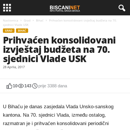
Naslovnica
Grad
Bihać
Prihvaćen konsolidovani izvještaj budžeta na 70.
sjednici Vlade USK
GRAD
BIHAĆ
Prihvaćen konsolidovani
izvještaj budžeta na 70.
sjednici Vlade USK
28 Aprila, 2017
10
143
prije 3388 dana
U Bihaću je danas zasjedala Vlada Unsko-sanskog
kantona. Na 70. sjednici Vlada, između ostalog,
razmatran je i prihvaćen konsolidovani periodični