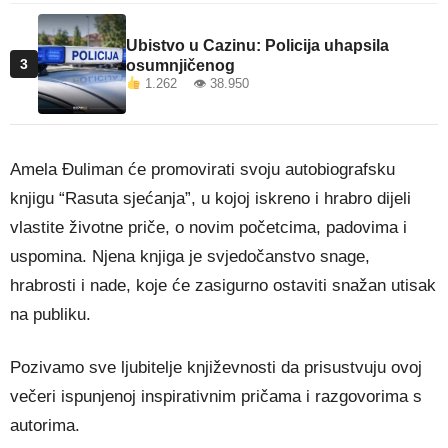
Ubistvo u Cazinu: Policija uhapsila
3
osumnjičenog
1.262 👁 38.950
Amela Đuliman će promovirati svoju autobiografsku
knjigu “Rasuta sjećanja”, u kojoj iskreno i hrabro dijeli
vlastite životne priče, o novim početcima, padovima i
uspomina. Njena knjiga je svjedočanstvo snage,
hrabrosti i nade, koje će zasigurno ostaviti snažan utisak
na publiku.
Pozivamo sve ljubitelje književnosti da prisustvuju ovoj
večeri ispunjenoj inspirativnim pričama i razgovorima s
autorima.