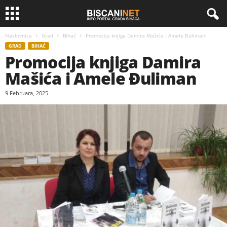
Naslovnica
Grad
Bihać
Promocija knjiga Damira Mašića i Amele Đuliman
GRAD
BIHAĆ
Promocija knjiga Damira
Mašića i Amele Đuliman
9 Februara, 2025