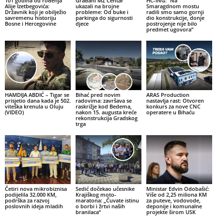
101 godina od rođenja
Građani MZ Centar
HC-ING: “Na
Alije Izetbegovića:
ukazali na brojne
Smaragdnom mostu
Državnik koji je obilježio
probleme: Od buke i
radili smo samo gornji
savremenu historiju
parkinga do sigurnosti
dio konstrukcije, donje
Bosne i Hercegovine
djece
postrojenje nije bilo
predmet ugovora”
HAMDIJA ABDIĆ – Tigar se
Bihać pred novim
ARAS Production
prisjetio dana kada je 502.
radovima: završava se
nastavlja rast: Otvoren
viteška krenula u Oluju
raskrižje kod Bedema,
konkurs za nove CNC
(VIDEO)
nakon 15. augusta kreće
operatere u Bihaću
rekonstrukcija Gradskog
trga
Četiri nova mikrobiznisa
Sedić dočekao učesnike
Ministar Edvin Odobašić:
podijelila 32.000 KM,
Krajiškog moto-
Više od 2,25 miliona KM
podrška za razvoj
maratona: „Čuvate istinu
za puteve, vodovode,
poslovnih ideja mladih
o borbi i žrtvi naših
deponije i komunalne
branilaca“
projekte širom USK