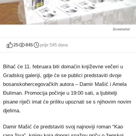
Screenshot
25
845
prije 545 dana
Bihać će 11. februara biti domaćin književne večeri u
Gradskoj galeriji, gdje će se publici predstaviti dvoje
bosanskohercegovačkih autora – Damir Mašić i Amela
Đuliman. Promocija počinje u 19:00 sati, a ljubitelji
pisane riječi imat će priliku upoznati se s njihovim novim
djelima.
Damir Mašić će predstaviti svoj najnoviji roman “Kao
rana živa”, knjigu koja donosi snažnu priču o ženskoj