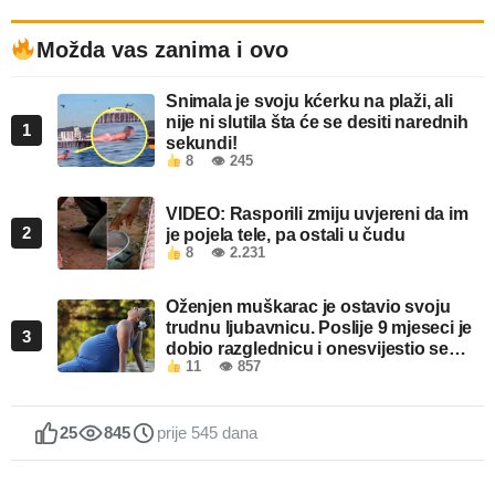
Možda vas zanima i ovo
Snimala je svoju kćerku na plaži, ali
nije ni slutila šta će se desiti narednih
1
sekundi!
8
👁 245
VIDEO: Rasporili zmiju uvjereni da im
2
je pojela tele, pa ostali u čudu
8
👁 2.231
Oženjen muškarac je ostavio svoju
trudnu ljubavnicu. Poslije 9 mjeseci je
3
dobio razglednicu i onesvijestio se
11
👁 857
kada je pročitao šta piše!
25
845
prije 545 dana