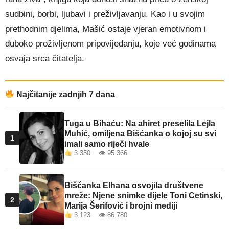
sudbini, borbi, ljubavi i preživljavanju. Kao i u svojim
prethodnim djelima, Mašić ostaje vjeran emotivnom i
duboko proživljenom pripovijedanju, koje već godinama
osvaja srca čitatelja.
Najčitanije zadnjih 7 dana
Tuga u Bihaću: Na ahiret preselila Lejla
Muhić, omiljena Bišćanka o kojoj su svi
1
imali samo riječi hvale
3.350 👁 95.366
Bišćanka Elhana osvojila društvene
mreže: Njene snimke dijele Toni Cetinski,
2
Marija Šerifović i brojni mediji
3.123 👁 86.780