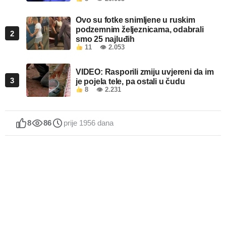
Ovo su fotke snimljene u ruskim
podzemnim željeznicama, odabrali
2
smo 25 najluđih
11
👁 2.053
VIDEO: Rasporili zmiju uvjereni da im
3
je pojela tele, pa ostali u čudu
8
👁 2.231
8
86
prije 1956 dana