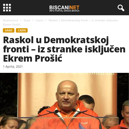
Naslovnica
Grad
Cazin
Raskol u Demokratskoj fronti – iz stranke isključen
Ekrem Prošić
GRAD
CAZIN
Raskol u Demokratskoj
fronti – iz stranke isključen
Ekrem Prošić
1 Aprila, 2021