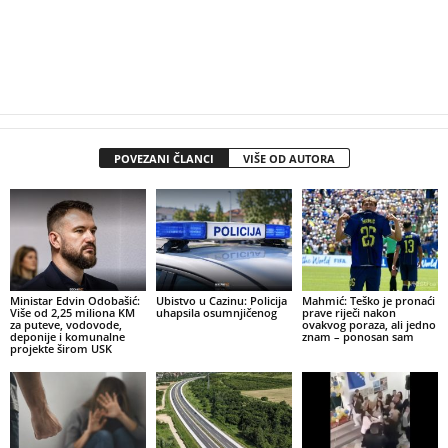
POVEZANI ČLANCI
VIŠE OD AUTORA
Ministar Edvin Odobašić:
Ubistvo u Cazinu: Policija
Mahmić: Teško je pronaći
Više od 2,25 miliona KM
uhapsila osumnjičenog
prave riječi nakon
za puteve, vodovode,
ovakvog poraza, ali jedno
deponije i komunalne
znam – ponosan sam
projekte širom USK