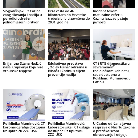
52-godišnjaku iz Cazina
Brza cesta od 46
Incident tokom
zbog silovanja i nasilja u
kilometara do Hrvatske
maturalne večeri u
porodici određen
trebala bi biti završena do
Cazinu izazvao pažnju
jednomjesečni pritvor
2031. godine
javnosti
Briljantna Džana Hadžić –
Edukativna predstava
CT i RTG dijagnostika u
naša Krajiškinja koja niže
„Odjek tišine“ održana u
savremenom
vrhunske uspjehe
Bihaću i Cazinu s ciljem
radiološkom kabinetu,
prevencije nasilja
sada dostupna u
Poliklinici Muminović u
Cazinu
Poliklinika Muminović: CT
Poliklinika Muminović:
U Cazinu održana javna
koronarografija dostupna
Laboratorijske i CT usluge
rasprava o Nacrtu zakona
uz uputnicu ZZO USK
dostupne uz uputnicu
o predškolskom
ZZO USK
obrazovanju i odgoju