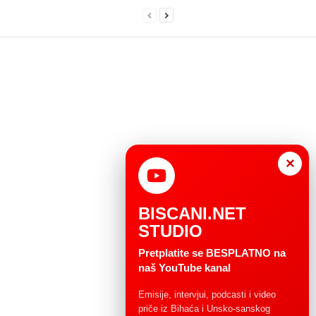
×
BISCANI.NET
STUDIO
Pretplatite se BESPLATNO na
naš YouTube kanal
Emisije, intervjui, podcasti i video
priče iz Bihaća i Unsko-sanskog