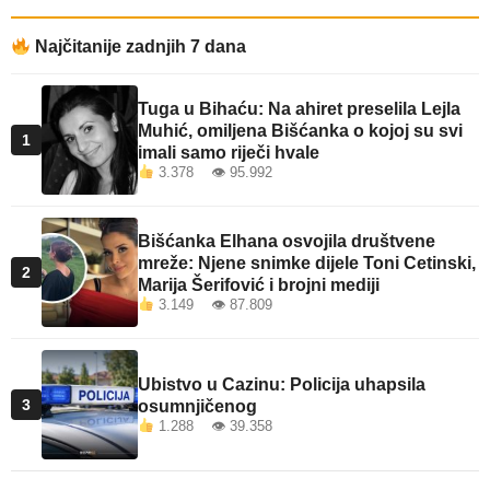
Najčitanije zadnjih 7 dana
Tuga u Bihaću: Na ahiret preselila Lejla
Muhić, omiljena Bišćanka o kojoj su svi
1
imali samo riječi hvale
3.378 👁 95.992
Bišćanka Elhana osvojila društvene
mreže: Njene snimke dijele Toni Cetinski,
2
Marija Šerifović i brojni mediji
3.149 👁 87.809
Ubistvo u Cazinu: Policija uhapsila
3
osumnjičenog
1.288 👁 39.358