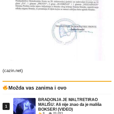
(cazin.net)
Možda vas zanima i ovo
BRADONJA JE MALTRETIRAO
MALIŠU: Ali nije znao da je mališa
1
BOKSER! (VIDEO)
8
👁 20.093