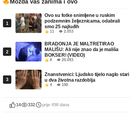
Možda vas zanima i ovo
Ovo su fotke snimljene u ruskim
podzemnim željeznicama, odabrali
1
smo 25 najluđih
11
👁 2.053
BRADONJA JE MALTRETIRAO
MALIŠU: Ali nije znao da je mališa
2
BOKSER! (VIDEO)
8
👁 20.093
Znanstvenici: Ljudsko tijelo naglo stari
3
u dva životna razdoblja
4
👁 190
14
332
prije 498 dana