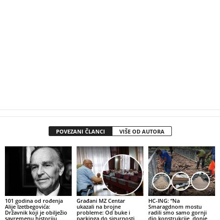
POVEZANI ČLANCI
VIŠE OD AUTORA
101 godina od rođenja
Građani MZ Centar
HC-ING: “Na
Alije Izetbegovića:
ukazali na brojne
Smaragdnom mostu
Državnik koji je obilježio
probleme: Od buke i
radili smo samo gornji
savremenu historiju
parkinga do sigurnosti
dio konstrukcije, donje