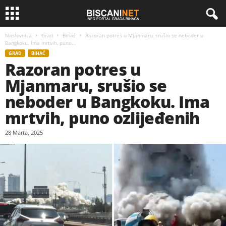
Naslovnica
Grad
Bihać
Razoran potres u Mjanmaru, srušio se neboder u
Bangkoku. Ima mrtvih, puno...
GRAD
BIHAĆ
Razoran potres u
Mjanmaru, srušio se
neboder u Bangkoku. Ima
mrtvih, puno ozlijeđenih
28 Marta, 2025