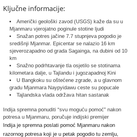
Ključne informacije:
Američki geološki zavod (USGS) kaže da su u
Mjanmaru vjerojatno poginule stotine ljudi
Snažan potres jačine 7.7 stupnjeva pogodio je
središnji Mjanmar. Epicentar se nalazio 16 km
sjeverozapadno od grada Sagainga, na dubini od 10
km
Snažno podrhtavanje tla osjetilo se stotinama
kilometara dalje, u Tajlandu i jugozapadnoj Kini
U Bangkoku su oštećene zgrade, a u glavnom
gradu Mjanmara Naypyidawu ceste su popucale
Tajlandska vlada održava hitan sastanak
Indija spremna ponuditi “svu moguću pomoć” nakon
potresa u Mjanmaru, poručuje indijski premijer
Indija je spremna poslati pomoć Mjanmaru nakon
razornog potresa koji je u petak pogodio tu zemlju,