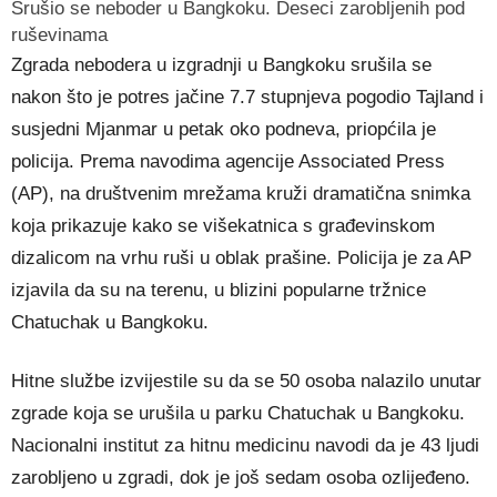
Srušio se neboder u Bangkoku. Deseci zarobljenih pod
ruševinama
Zgrada nebodera u izgradnji u Bangkoku srušila se
nakon što je potres jačine 7.7 stupnjeva pogodio Tajland i
susjedni Mjanmar u petak oko podneva, priopćila je
policija. Prema navodima agencije Associated Press
(AP), na društvenim mrežama kruži dramatična snimka
koja prikazuje kako se višekatnica s građevinskom
dizalicom na vrhu ruši u oblak prašine. Policija je za AP
izjavila da su na terenu, u blizini popularne tržnice
Chatuchak u Bangkoku.
Hitne službe izvijestile su da se 50 osoba nalazilo unutar
zgrade koja se urušila u parku Chatuchak u Bangkoku.
Nacionalni institut za hitnu medicinu navodi da je 43 ljudi
zarobljeno u zgradi, dok je još sedam osoba ozlijeđeno.