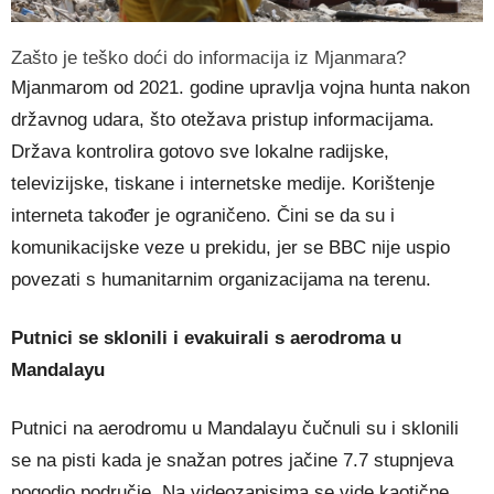
Zašto je teško doći do informacija iz Mjanmara?
Mjanmarom od 2021. godine upravlja vojna hunta nakon
državnog udara, što otežava pristup informacijama.
Država kontrolira gotovo sve lokalne radijske,
televizijske, tiskane i internetske medije. Korištenje
interneta također je ograničeno. Čini se da su i
komunikacijske veze u prekidu, jer se BBC nije uspio
povezati s humanitarnim organizacijama na terenu.
Putnici se sklonili i evakuirali s aerodroma u
Mandalayu
Putnici na aerodromu u Mandalayu čučnuli su i sklonili
se na pisti kada je snažan potres jačine 7.7 stupnjeva
pogodio područje. Na videozapisima se vide kaotične