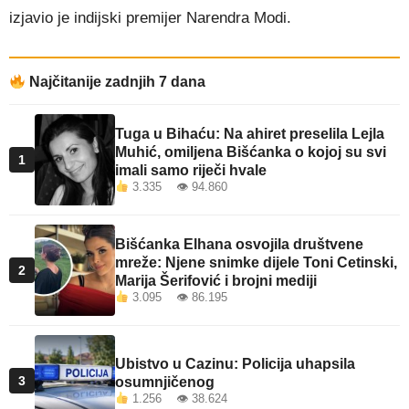
izjavio je indijski premijer Narendra Modi.
Najčitanije zadnjih 7 dana
Tuga u Bihaću: Na ahiret preselila Lejla
Muhić, omiljena Bišćanka o kojoj su svi
1
imali samo riječi hvale
3.335 👁 94.860
Bišćanka Elhana osvojila društvene
mreže: Njene snimke dijele Toni Cetinski,
2
Marija Šerifović i brojni mediji
3.095 👁 86.195
Ubistvo u Cazinu: Policija uhapsila
3
osumnjičenog
1.256 👁 38.624