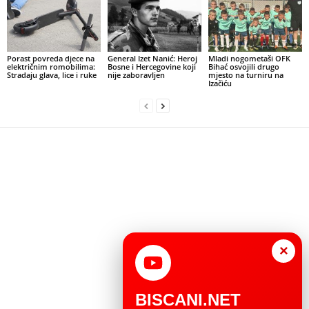
Porast povreda djece na
General Izet Nanić: Heroj
Mladi nogometaši OFK
električnim romobilima:
Bosne i Hercegovine koji
Bihać osvojili drugo
Stradaju glava, lice i ruke
nije zaboravljen
mjesto na turniru na
Izačiću
×
BISCANI.NET