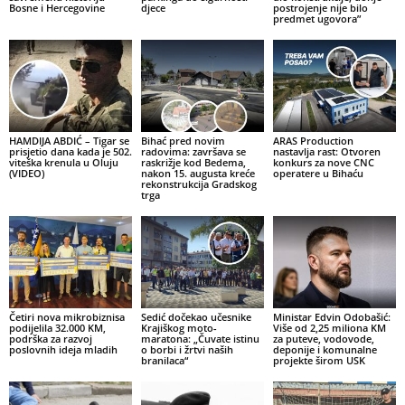
Bosne i Hercegovine
djece
postrojenje nije bilo
predmet ugovora”
HAMDIJA ABDIĆ – Tigar se
Bihać pred novim
ARAS Production
prisjetio dana kada je 502.
radovima: završava se
nastavlja rast: Otvoren
viteška krenula u Oluju
raskrižje kod Bedema,
konkurs za nove CNC
(VIDEO)
nakon 15. augusta kreće
operatere u Bihaću
rekonstrukcija Gradskog
trga
Četiri nova mikrobiznisa
Sedić dočekao učesnike
Ministar Edvin Odobašić:
podijelila 32.000 KM,
Krajiškog moto-
Više od 2,25 miliona KM
podrška za razvoj
maratona: „Čuvate istinu
za puteve, vodovode,
poslovnih ideja mladih
o borbi i žrtvi naših
deponije i komunalne
branilaca“
projekte širom USK