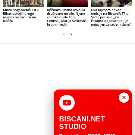
Mladi nogometaši OFK
Bišćanka Elhana osvojila
Dva mjeseca nakon
Bihać osvojili drugo
društvene mreže: Njene
emisije na BiscaniNET-u:
mjesto na turniru na
snimke dijele Toni
Sedić poručio „Još
Izačiću
Cetinski, Marija Šerifović i
čekamo odgovor koji je
brojni mediji
najavljen za sedam dana“
×
BISCANI.NET
STUDIO