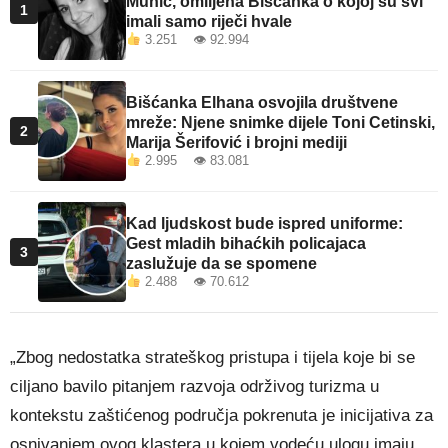
Muhić, omiljena Bišćanka o kojoj su svi
1
imali samo riječi hvale
3.251 👁 92.994
Bišćanka Elhana osvojila društvene
mreže: Njene snimke dijele Toni Cetinski,
2
Marija Šerifović i brojni mediji
2.995 👁 83.081
Kad ljudskost bude ispred uniforme:
Gest mladih bihaćkih policajaca
3
zaslužuje da se spomene
2.488 👁 70.612
„Zbog nedostatka strateškog pristupa i tijela koje bi se
ciljano bavilo pitanjem razvoja održivog turizma u
kontekstu zaštićenog područja pokrenuta je inicijativa za
osnivanjem ovog klastera u kojem vodeću ulogu imaju