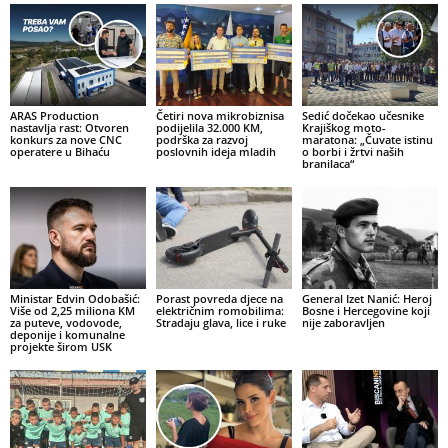
ARAS Production
Četiri nova mikrobiznisa
Sedić dočekao učesnike
nastavlja rast: Otvoren
podijelila 32.000 KM,
Krajiškog moto-
konkurs za nove CNC
podrška za razvoj
maratona: „Čuvate istinu
operatere u Bihaću
poslovnih ideja mladih
o borbi i žrtvi naših
branilaca“
Ministar Edvin Odobašić:
Porast povreda djece na
General Izet Nanić: Heroj
Više od 2,25 miliona KM
električnim romobilima:
Bosne i Hercegovine koji
za puteve, vodovode,
Stradaju glava, lice i ruke
nije zaboravljen
deponije i komunalne
projekte širom USK