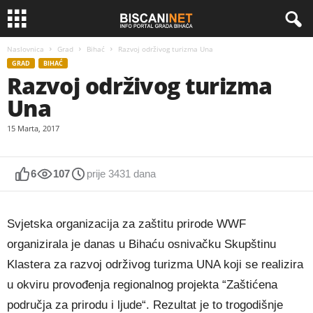
Naslovnica
Grad
Bihać
Razvoj održivog turizma Una
GRAD
BIHAĆ
Razvoj održivog turizma
Una
15 Marta, 2017
6
107
prije 3431 dana
Svjetska organizacija za zaštitu prirode WWF
organizirala je danas u Bihaću osnivačku Skupštinu
Klastera za razvoj održivog turizma UNA koji se realizira
u okviru provođenja regionalnog projekta “Zaštićena
područja za prirodu i ljude“. Rezultat je to trogodišnje