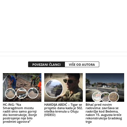
POVEZANI ČLANCI
VIŠE OD AUTORA
HC-ING: “Na
HAMDIJA ABDIĆ – Tigar se
Bihać pred novim
Smaragdnom mostu
prisjetio dana kada je 502.
radovima: završava se
radili smo samo gornji
viteška krenula u Oluju
raskrižje kod Bedema,
dio konstrukcije, donje
(VIDEO)
nakon 15. augusta kreće
postrojenje nije bilo
rekonstrukcija Gradskog
predmet ugovora”
trga