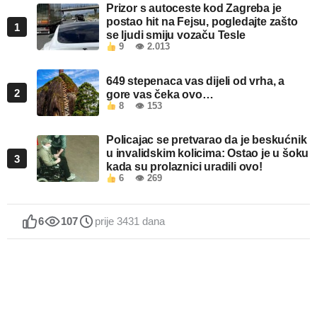
Prizor s autoceste kod Zagreba je
postao hit na Fejsu, pogledajte zašto
1
se ljudi smiju vozaču Tesle
9
👁 2.013
649 stepenaca vas dijeli od vrha, a
2
gore vas čeka ovo…
8
👁 153
Policajac se pretvarao da je beskućnik
u invalidskim kolicima: Ostao je u šoku
3
kada su prolaznici uradili ovo!
6
👁 269
6
107
prije 3431 dana