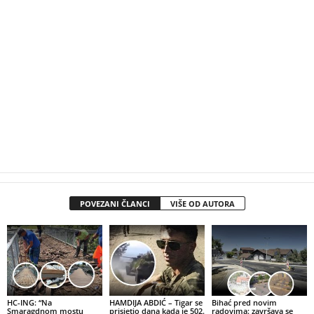
POVEZANI ČLANCI
VIŠE OD AUTORA
HC-ING: “Na
HAMDIJA ABDIĆ – Tigar se
Bihać pred novim
Smaragdnom mostu
prisjetio dana kada je 502.
radovima: završava se