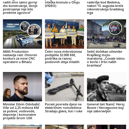
radili smo samo gornji
viteška krenula u Oluju
raskrižje kod Bedema,
dio konstrukcije, donje
(VIDEO)
nakon 15. augusta kreće
postrojenje nije bilo
rekonstrukcija Gradskog
predmet ugovora”
trga
ARAS Production
Četiri nova mikrobiznisa
Sedić dočekao učesnike
nastavlja rast: Otvoren
podijelila 32.000 KM,
Krajiškog moto-
konkurs za nove CNC
podrška za razvoj
maratona: „Čuvate istinu
operatere u Bihaću
poslovnih ideja mladih
o borbi i žrtvi naših
branilaca“
Ministar Edvin Odobašić:
Porast povreda djece na
General Izet Nanić: Heroj
Više od 2,25 miliona KM
električnim romobilima:
Bosne i Hercegovine koji
za puteve, vodovode,
Stradaju glava, lice i ruke
nije zaboravljen
deponije i komunalne
projekte širom USK