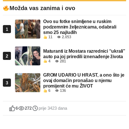
Možda vas zanima i ovo
Ovo su fotke snimljene u ruskim
podzemnim željeznicama, odabrali
1
smo 25 najluđih
11
👁 2.053
Maturanti iz Mostara razrednici “ukrali”
2
auto pa joj priredili iznenađenje života
4
👁 281
GROM UDARIO U HRAST, a ono što je
ovaj domaćin pronašao u njemu
3
promijenit će mu ŽIVOT
6
👁 136
6
272
prije 3423 dana