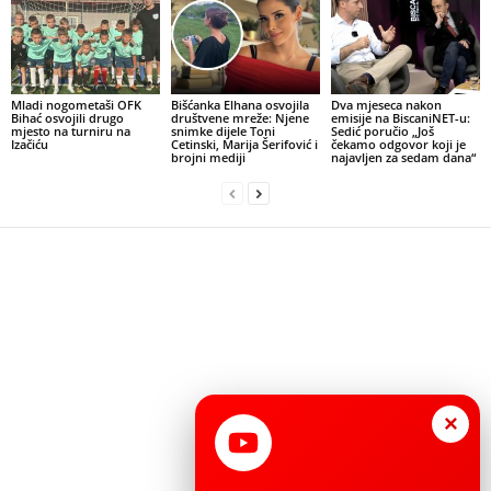
Mladi nogometaši OFK
Bišćanka Elhana osvojila
Dva mjeseca nakon
Bihać osvojili drugo
društvene mreže: Njene
emisije na BiscaniNET-u:
mjesto na turniru na
snimke dijele Toni
Sedić poručio „Još
Izačiću
Cetinski, Marija Šerifović i
čekamo odgovor koji je
brojni mediji
najavljen za sedam dana“
×