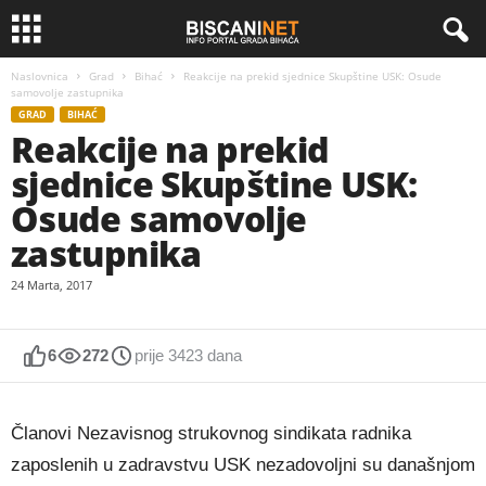
Naslovnica
Grad
Bihać
Reakcije na prekid sjednice Skupštine USK: Osude
samovolje zastupnika
GRAD
BIHAĆ
Reakcije na prekid
sjednice Skupštine USK:
Osude samovolje
zastupnika
24 Marta, 2017
6
272
prije 3423 dana
Članovi Nezavisnog strukovnog sindikata radnika
zaposlenih u zadravstvu USK nezadovoljni su današnjom