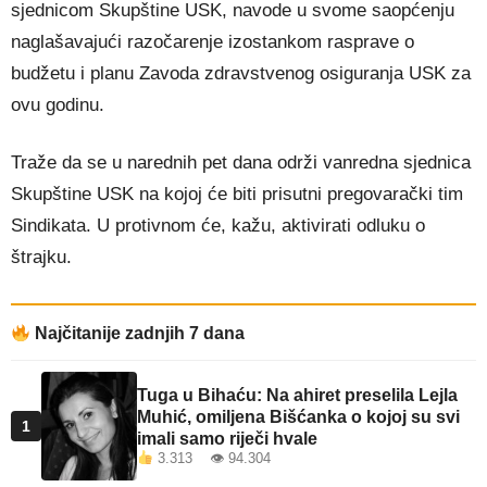
sjednicom Skupštine USK, navode u svome saopćenju
naglašavajući razočarenje izostankom rasprave o
budžetu i planu Zavoda zdravstvenog osiguranja USK za
ovu godinu.
Traže da se u narednih pet dana održi vanredna sjednica
Skupštine USK na kojoj će biti prisutni pregovarački tim
Sindikata. U protivnom će, kažu, aktivirati odluku o
štrajku.
Najčitanije zadnjih 7 dana
Tuga u Bihaću: Na ahiret preselila Lejla
Muhić, omiljena Bišćanka o kojoj su svi
1
imali samo riječi hvale
3.313 👁 94.304