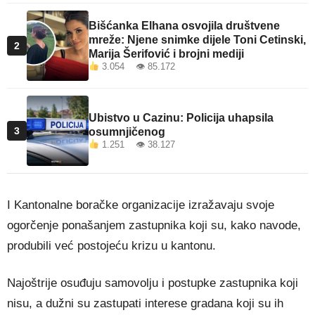
Bišćanka Elhana osvojila društvene
mreže: Njene snimke dijele Toni Cetinski,
2
Marija Šerifović i brojni mediji
3.054 👁 85.172
Ubistvo u Cazinu: Policija uhapsila
3
osumnjičenog
1.251 👁 38.127
I Kantonalne boračke organizacije izražavaju svoje
ogorčenje ponašanjem zastupnika koji su, kako navode,
produbili već postojeću krizu u kantonu.
Najoštrije osuđuju samovolju i postupke zastupnika koji
nisu, a dužni su zastupati interese gradana koji su ih