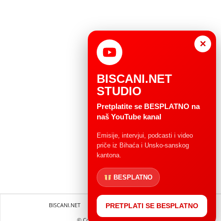
×
BISCANI.NET
STUDIO
Pretplatite se BESPLATNO na
naš YouTube kanal
Emisije, intervjui, podcasti i video
priče iz Bihaća i Unsko-sanskog
kantona.
BESPLATNO
BISCANI.NET
Impressum
Uvjeti korištenja
PRETPLATI SE BESPLATNO
© Copryright 2004 - 2025.