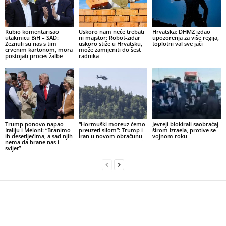
Rubio komentarisao
Uskoro nam neće trebati
Hrvatska: DHMZ izdao
utakmicu BiH – SAD:
ni majstor: Robot-zidar
upozorenja za više regija,
Zeznuli su nas s tim
uskoro stiže u Hrvatsku,
toplotni val sve jači
crvenim kartonom, mora
može zamijeniti do šest
postojati proces žalbe
radnika
Trump ponovo napao
“Hormuški moreuz ćemo
Jevreji blokirali saobraćaj
Italiju i Meloni: “Branimo
preuzeti silom”: Trump i
širom Izraela, protive se
ih desetljećima, a sad njih
Iran u novom obračunu
vojnom roku
nema da brane nas i
svijet”