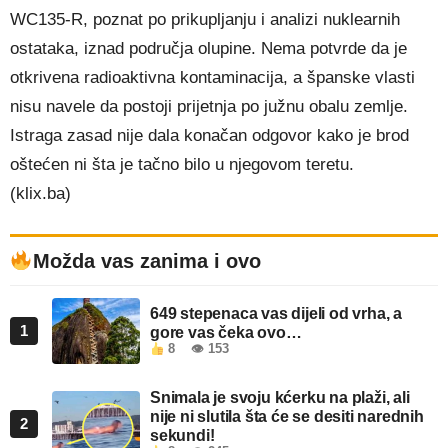
WC135-R, poznat po prikupljanju i analizi nuklearnih
ostataka, iznad područja olupine. Nema potvrde da je
otkrivena radioaktivna kontaminacija, a španske vlasti
nisu navele da postoji prijetnja po južnu obalu zemlje.
Istraga zasad nije dala konačan odgovor kako je brod
oštećen ni šta je tačno bilo u njegovom teretu.
(klix.ba)
Možda vas zanima i ovo
649 stepenaca vas dijeli od vrha, a
1
gore vas čeka ovo…
8
👁 153
Snimala je svoju kćerku na plaži, ali
nije ni slutila šta će se desiti narednih
2
sekundi!