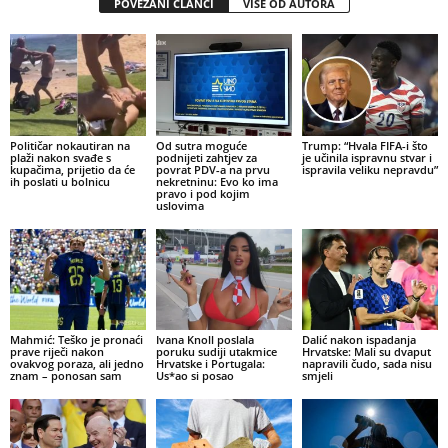
POVEZANI ČLANCI
VIŠE OD AUTORA
Političar nokautiran na
Od sutra moguće
Trump: “Hvala FIFA-i što
plaži nakon svađe s
podnijeti zahtjev za
je učinila ispravnu stvar i
kupačima, prijetio da će
povrat PDV-a na prvu
ispravila veliku nepravdu”
ih poslati u bolnicu
nekretninu: Evo ko ima
pravo i pod kojim
uslovima
Mahmić: Teško je pronaći
Ivana Knoll poslala
Dalić nakon ispadanja
prave riječi nakon
poruku sudiji utakmice
Hrvatske: Mali su dvaput
ovakvog poraza, ali jedno
Hrvatske i Portugala:
napravili čudo, sada nisu
znam – ponosan sam
Us*ao si posao
smjeli