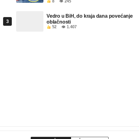
8
👁 245
Vedro u BiH, do kraja dana povećanje
3
oblačnosti
52
👁 1.407