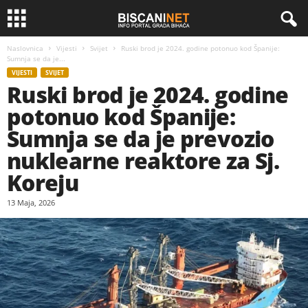
Naslovnica
Vijesti
Svijet
Ruski brod je 2024. godine potonuo kod Španije:
Sumnja se da je...
VIJESTI
SVIJET
Ruski brod je 2024. godine
potonuo kod Španije:
Sumnja se da je prevozio
nuklearne reaktore za Sj.
Koreju
13 Maja, 2026