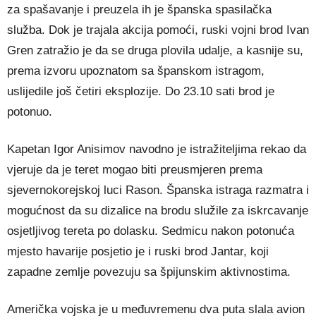
za spašavanje i preuzela ih je španska spasilačka
služba. Dok je trajala akcija pomoći, ruski vojni brod Ivan
Gren zatražio je da se druga plovila udalje, a kasnije su,
prema izvoru upoznatom sa španskom istragom,
uslijedile još četiri eksplozije. Do 23.10 sati brod je
potonuo.
Kapetan Igor Anisimov navodno je istražiteljima rekao da
vjeruje da je teret mogao biti preusmjeren prema
sjevernokorejskoj luci Rason. Španska istraga razmatra i
mogućnost da su dizalice na brodu služile za iskrcavanje
osjetljivog tereta po dolasku. Sedmicu nakon potonuća
mjesto havarije posjetio je i ruski brod Jantar, koji
zapadne zemlje povezuju sa špijunskim aktivnostima.
Američka vojska je u međuvremenu dva puta slala avion