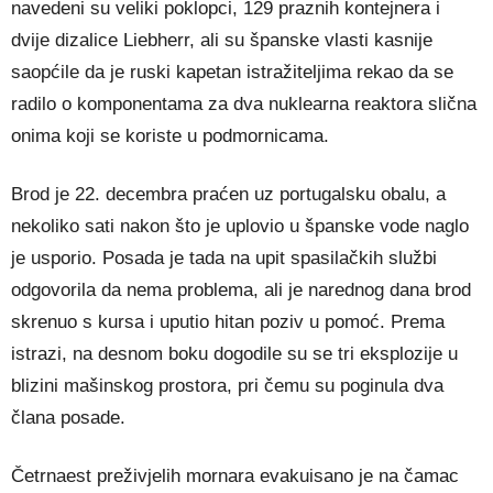
navedeni su veliki poklopci, 129 praznih kontejnera i
dvije dizalice Liebherr, ali su španske vlasti kasnije
saopćile da je ruski kapetan istražiteljima rekao da se
radilo o komponentama za dva nuklearna reaktora slična
onima koji se koriste u podmornicama.
Brod je 22. decembra praćen uz portugalsku obalu, a
nekoliko sati nakon što je uplovio u španske vode naglo
je usporio. Posada je tada na upit spasilačkih službi
odgovorila da nema problema, ali je narednog dana brod
skrenuo s kursa i uputio hitan poziv u pomoć. Prema
istrazi, na desnom boku dogodile su se tri eksplozije u
blizini mašinskog prostora, pri čemu su poginula dva
člana posade.
Četrnaest preživjelih mornara evakuisano je na čamac