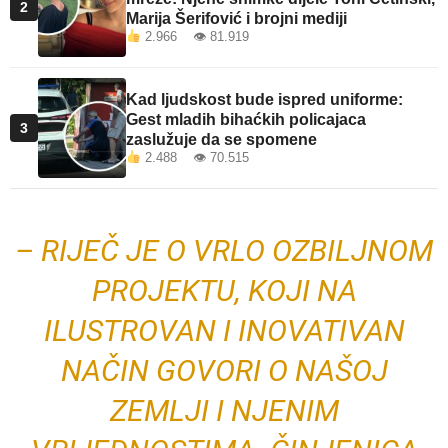
2
Marija Šerifović i brojni mediji
2.966 👁 81.919
Kad ljudskost bude ispred uniforme:
Gest mladih bihaćkih policajaca
3
zaslužuje da se spomene
2.488 👁 70.515
– RIJEČ JE O VRLO OZBILJNOM
PROJEKTU, KOJI NA
ILUSTROVAN I INOVATIVAN
NAČIN GOVORI O NAŠOJ
ZEMLJI I NJENIM