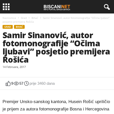
Naslovnica
Grad
Bihać
Samir Sinanović, autor fotomonografije “Očima ljubavi”
posjetio premijera Rošića
GRAD
BIHAĆ
Samir Sinanović, autor
fotomonografije “Očima
ljubavi” posjetio premijera
Rošića
14 Februara, 2017
9
57
prije 3460 dana
Premijer Unsko-sanskog kantona, Husein Rošić upriličio
je prijem za autora fotomonografije Bosna i Hercegovina