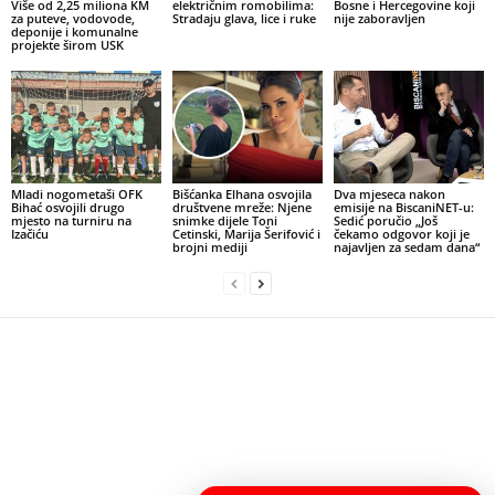
Više od 2,25 miliona KM
električnim romobilima:
Bosne i Hercegovine koji
za puteve, vodovode,
Stradaju glava, lice i ruke
nije zaboravljen
deponije i komunalne
projekte širom USK
Mladi nogometaši OFK
Bišćanka Elhana osvojila
Dva mjeseca nakon
Bihać osvojili drugo
društvene mreže: Njene
emisije na BiscaniNET-u:
mjesto na turniru na
snimke dijele Toni
Sedić poručio „Još
Izačiću
Cetinski, Marija Šerifović i
čekamo odgovor koji je
brojni mediji
najavljen za sedam dana“