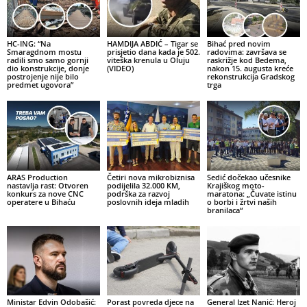
HC-ING: “Na
HAMDIJA ABDIĆ – Tigar se
Bihać pred novim
Smaragdnom mostu
prisjetio dana kada je 502.
radovima: završava se
radili smo samo gornji
viteška krenula u Oluju
raskrižje kod Bedema,
dio konstrukcije, donje
(VIDEO)
nakon 15. augusta kreće
postrojenje nije bilo
rekonstrukcija Gradskog
predmet ugovora”
trga
ARAS Production
Četiri nova mikrobiznisa
Sedić dočekao učesnike
nastavlja rast: Otvoren
podijelila 32.000 KM,
Krajiškog moto-
konkurs za nove CNC
podrška za razvoj
maratona: „Čuvate istinu
operatere u Bihaću
poslovnih ideja mladih
o borbi i žrtvi naših
branilaca“
Ministar Edvin Odobašić:
Porast povreda djece na
General Izet Nanić: Heroj