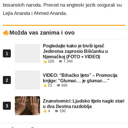
bosanskih naroda. Prevod na engleski jezik osigurali su
Lejla Ananda i Ahmed Ananda.
Možda vas zanima i ovo
Pogledajte kako je bivši igrač
Jedinstva zaprosio Bišćanku u
1
Njemačkoj (FOTO + VIDEO)
228
👁 7.344
VIDEO: “Bihaćko ljeto” – Promocija
2
knjige: “Glumac… je glumac…”
21
👁 666
Znanstvenici: Ljudsko tijelo naglo stari
3
u dva životna razdoblja
4
👁 190