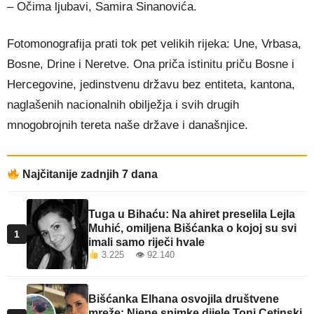
– Očima ljubavi, Samira Sinanovića.
Fotomonografija prati tok pet velikih rijeka: Une, Vrbasa,
Bosne, Drine i Neretve. Ona priča istinitu priču Bosne i
Hercegovine, jedinstvenu državu bez entiteta, kantona,
naglašenih nacionalnih obilježja i svih drugih
mnogobrojnih tereta naše države i današnjice.
Najčitanije zadnjih 7 dana
Tuga u Bihaću: Na ahiret preselila Lejla
Muhić, omiljena Bišćanka o kojoj su svi
1
imali samo riječi hvale
3.225 👁 92.140
Bišćanka Elhana osvojila društvene
mreže: Njene snimke dijele Toni Cetinski,