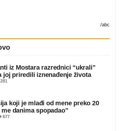
/abc
ovo
ti iz Mostara razrednici “ukrali”
 joj priredili iznenađenje života
 281
ja koji je mlađi od mene preko 20
a me danima spopadao”
 677