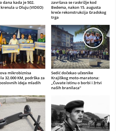
io dana kada je 502.
završava se raskrižje kod
 krenula u Oluju (VIDEO)
Bedema, nakon 15. augusta
kreće rekonstrukcija Gradskog
trga
nova mikrobiznisa
Sedić dočekao učesnike
ila 32.000 KM, podrška za
Krajiškog moto-maratona:
poslovnih ideja mladih
„Čuvate istinu o borbi i žrtvi
naših branilaca“