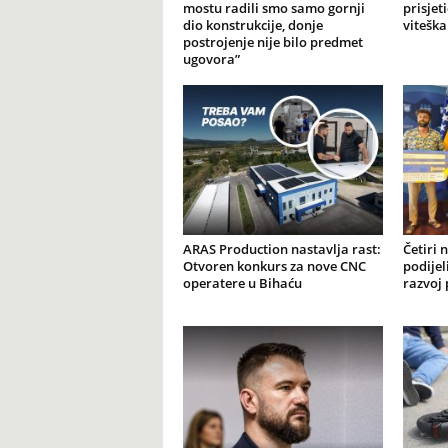
mostu radili smo samo gornji
prisjet
dio konstrukcije, donje
viteška
postrojenje nije bilo predmet
ugovora”
ARAS Production nastavlja rast:
Četiri 
Otvoren konkurs za nove CNC
podijel
operatere u Bihaću
razvoj 