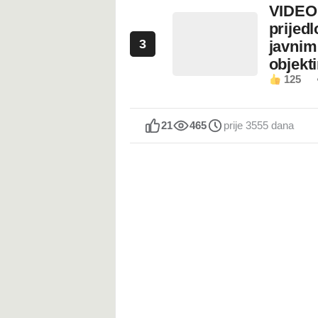
VIDEO:
prijed
3
javnim
objekt
125
21
465
prije 3555 dana