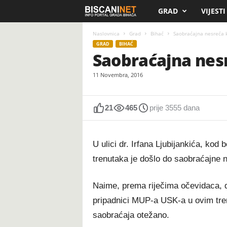
GRAD
VIJESTI
B
i
Naslovnica
Grad
Bihać
Saobraćajna nesreća 
GRAD
BIHAĆ
Saobraćajna nes
s
11 Novembra, 2016
c
a
21
465
prije 3555 dana
n
U ulici dr. Irfana Ljubijankića, ko
i
trenutaka je došlo do saobraćajne n
.
Naime, prema riječima očevidaca, d
n
pripadnici MUP-a USK-a u ovim tren
e
saobraćaja otežano.