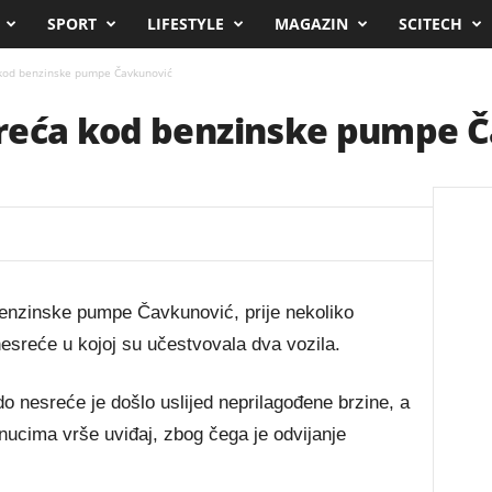
SPORT
LIFESTYLE
MAGAZIN
SCITECH
kod benzinske pumpe Čavkunović
reća kod benzinske pumpe 
d benzinske pumpe Čavkunović, prije nekoliko
esreće u kojoj su učestvovala dva vozila.
o nesreće je došlo uslijed neprilagođene brzine, a
ucima vrše uviđaj, zbog čega je odvijanje