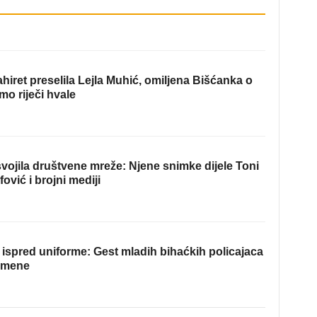
hiret preselila Lejla Muhić, omiljena Bišćanka o
mo riječi hvale
ojila društvene mreže: Njene snimke dijele Toni
fović i brojni mediji
ispred uniforme: Gest mladih bihaćkih policajaca
omene