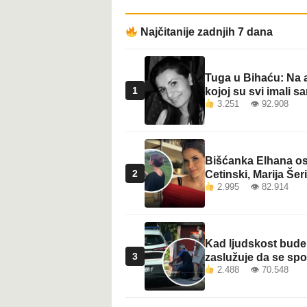
t
Najčitanije zadnjih 7 dana
Tuga u Bihaću: Na a
1
kojoj su svi imali sa
3.251 👁 92.908
Bišćanka Elhana osv
2
Cetinski, Marija Šeri
2.995 👁 82.914
Kad ljudskost bude 
3
zaslužuje da se sp
2.488 👁 70.548