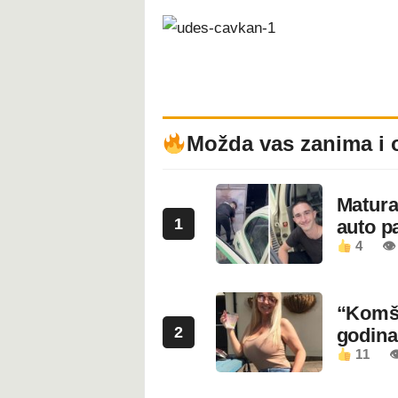
Možda vas zanima i 
Maturan
1
auto pa
4
👁
“Komši
2
godin
11
