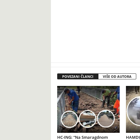
POVEZANI ČLANCI
VIŠE OD AUTORA
HC-ING: “Na Smaragdnom
HAMDIJ