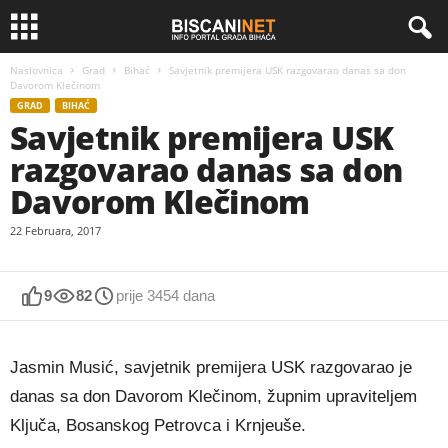
Naslovnica
Grad
Bihać
Savjetnik premijera USK razgovarao danas sa don
Davorom Klečinom
GRAD
BIHAĆ
Savjetnik premijera USK
razgovarao danas sa don
Davorom Klečinom
22 Februara, 2017
9
82
prije 3454 dana
Jasmin Musić, savjetnik premijera USK razgovarao je
danas sa don Davorom Klečinom, župnim upraviteljem
Ključa, Bosanskog Petrovca i Krnjeuše.