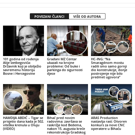
POVEZANI ČLANCI
VIŠE OD AUTORA
101 godina od rođenja
Građani MZ Centar
HC-ING: “Na
Alije Izetbegovića:
ukazali na brojne
Smaragdnom mostu
Državnik koji je obilježio
probleme: Od buke i
radili smo samo gornji
savremenu historiju
parkinga do sigurnosti
dio konstrukcije, donje
Bosne i Hercegovine
djece
postrojenje nije bilo
predmet ugovora”
HAMDIJA ABDIĆ – Tigar se
Bihać pred novim
ARAS Production
prisjetio dana kada je 502.
radovima: završava se
nastavlja rast: Otvoren
viteška krenula u Oluju
raskrižje kod Bedema,
konkurs za nove CNC
(VIDEO)
nakon 15. augusta kreće
operatere u Bihaću
rekonstrukcija Gradskog