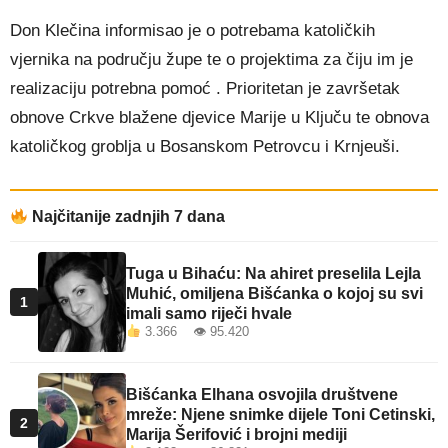
Don Klečina informisao je o potrebama katoličkih
vjernika na području župe te o projektima za čiju im je
realizaciju potrebna pomoć . Prioritetan je završetak
obnove Crkve blažene djevice Marije u Ključu te obnova
katoličkog groblja u Bosanskom Petrovcu i Krnjeuši.
Najčitanije zadnjih 7 dana
Tuga u Bihaću: Na ahiret preselila Lejla
Muhić, omiljena Bišćanka o kojoj su svi
1
imali samo riječi hvale
3.366 👁 95.420
Bišćanka Elhana osvojila društvene
mreže: Njene snimke dijele Toni Cetinski,
2
Marija Šerifović i brojni mediji