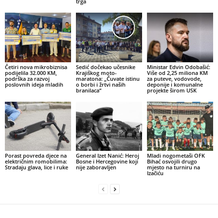
trga
Četiri nova mikrobiznisa
Sedić dočekao učesnike
Ministar Edvin Odobašić:
podijelila 32.000 KM,
Krajiškog moto-
Više od 2,25 miliona KM
podrška za razvoj
maratona: „Čuvate istinu
za puteve, vodovode,
poslovnih ideja mladih
o borbi i žrtvi naših
deponije i komunalne
branilaca“
projekte širom USK
Porast povreda djece na
General Izet Nanić: Heroj
Mladi nogometaši OFK
električnim romobilima:
Bosne i Hercegovine koji
Bihać osvojili drugo
Stradaju glava, lice i ruke
nije zaboravljen
mjesto na turniru na
Izačiću