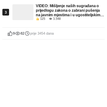
VIDEO: Mišljenje naših sugrađana o
prijedlogu zakona o zabrani pušenja
3
na javnim mjestima i u ugostiteljskim
125
👁 3.548
objektima u FBiH
9
82
prije 3454 dana