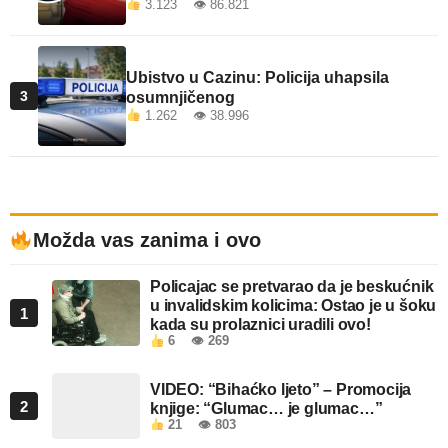
3.123 👁 86.821
Ubistvo u Cazinu: Policija uhapsila
3
osumnjičenog
1.262 👁 38.996
Možda vas zanima i ovo
Policajac se pretvarao da je beskućnik
u invalidskim kolicima: Ostao je u šoku
1
kada su prolaznici uradili ovo!
6
👁 269
VIDEO: “Bihaćko ljeto” – Promocija
2
knjige: “Glumac… je glumac…”
21
👁 803