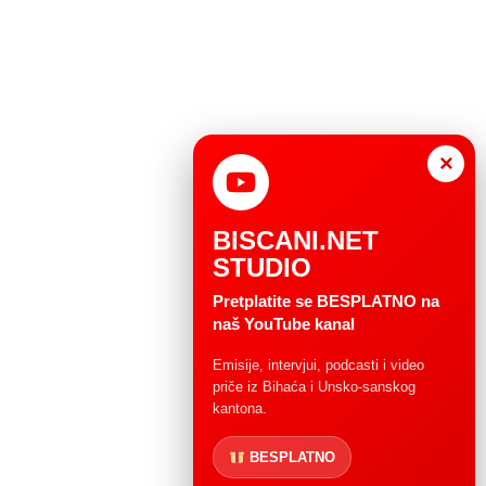
×
BISCANI.NET
STUDIO
Pretplatite se BESPLATNO na
naš YouTube kanal
Emisije, intervjui, podcasti i video
priče iz Bihaća i Unsko-sanskog
kantona.
BESPLATNO