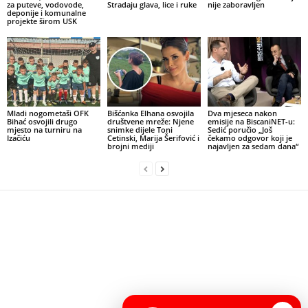
za puteve, vodovode,
Stradaju glava, lice i ruke
nije zaboravljen
deponije i komunalne
projekte širom USK
Mladi nogometaši OFK
Bišćanka Elhana osvojila
Dva mjeseca nakon
Bihać osvojili drugo
društvene mreže: Njene
emisije na BiscaniNET-u:
mjesto na turniru na
snimke dijele Toni
Sedić poručio „Još
Izačiću
Cetinski, Marija Šerifović i
čekamo odgovor koji je
brojni mediji
najavljen za sedam dana“