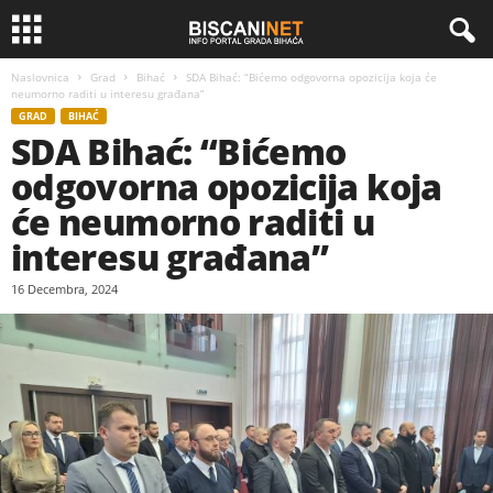
Naslovnica
Grad
Bihać
SDA Bihać: “Bićemo odgovorna opozicija koja će
neumorno raditi u interesu građana”
GRAD
BIHAĆ
SDA Bihać: “Bićemo
odgovorna opozicija koja
će neumorno raditi u
interesu građana”
16 Decembra, 2024