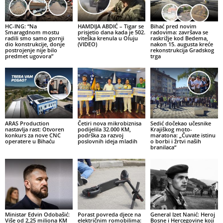
HC-ING: “Na
HAMDIJA ABDIĆ – Tigar se
Bihać pred novim
Smaragdnom mostu
prisjetio dana kada je 502.
radovima: završava se
radili smo samo gornji
viteška krenula u Oluju
raskrižje kod Bedema,
dio konstrukcije, donje
(VIDEO)
nakon 15. augusta kreće
postrojenje nije bilo
rekonstrukcija Gradskog
predmet ugovora”
trga
ARAS Production
Četiri nova mikrobiznisa
Sedić dočekao učesnike
nastavlja rast: Otvoren
podijelila 32.000 KM,
Krajiškog moto-
konkurs za nove CNC
podrška za razvoj
maratona: „Čuvate istinu
operatere u Bihaću
poslovnih ideja mladih
o borbi i žrtvi naših
branilaca“
Ministar Edvin Odobašić:
Porast povreda djece na
General Izet Nanić: Heroj
Više od 2,25 miliona KM
električnim romobilima:
Bosne i Hercegovine koji