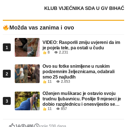
KLUB VIJEĆNIKA SDA U GV BIHAĆ
Možda vas zanima i ovo
VIDEO: Rasporili zmiju uvjereni da im
1
je pojela tele, pa ostali u čudu
8
👁 2.231
Ovo su fotke snimljene u ruskim
podzemnim željeznicama, odabrali
2
smo 25 najluđih
11
👁 2.053
Oženjen muškarac je ostavio svoju
trudnu ljubavnicu. Poslije 9 mjeseci je
3
dobio razglednicu i onesvijestio se
11
👁 857
kada je pročitao šta piše!
14
486
prije 598 dana