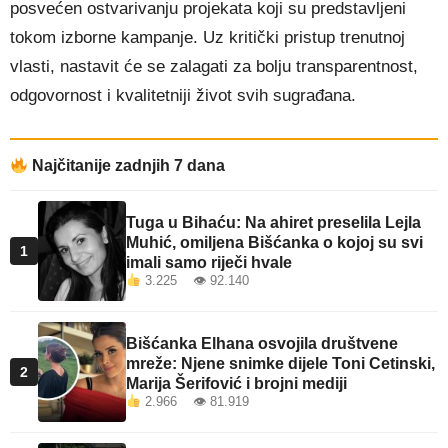
posvećen ostvarivanju projekata koji su predstavljeni
tokom izborne kampanje. Uz kritički pristup trenutnoj
vlasti, nastavit će se zalagati za bolju transparentnost,
odgovornost i kvalitetniji život svih sugrađana.
Najčitanije zadnjih 7 dana
Tuga u Bihaću: Na ahiret preselila Lejla
Muhić, omiljena Bišćanka o kojoj su svi
1
imali samo riječi hvale
3.225 👁 92.140
Bišćanka Elhana osvojila društvene
mreže: Njene snimke dijele Toni Cetinski,
2
Marija Šerifović i brojni mediji
2.966 👁 81.919