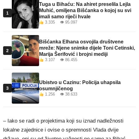
Tuga u Bihaću: Na ahiret preselila Lejla
Muhić, omiljena Bišćanka o kojoj su svi
1
imali samo riječi hvale
3.335 👁 95.097
Bišćanka Elhana osvojila društvene
mreže: Njene snimke dijele Toni Cetinski,
2
Marija Šerifović i brojni mediji
3.107 👁 86.455
Ubistvo u Cazinu: Policija uhapsila
3
osumnjičenog
1.256 👁 38.633
– Iako se radi o projektima koji su iznad nadležnosti
lokalne zajednice i ovise o spremnosti Vlada dvije
države, oni su od životne važnosti ne samo za Bihać,