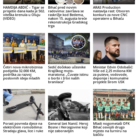
HAMDIJA ABDIĆ – Tigar se
Bihać pred novim
ARAS Production
prisjetio dana kada je 502.
radovima: završava se
nastavlja rast: Otvoren
viteška krenula u Oluju
raskrižje kod Bedema,
konkurs za nove CNC
(VIDEO)
nakon 15. augusta kreće
operatere u Bihaću
rekonstrukcija Gradskog
trga
Četiri nova mikrobiznisa
Sedić dočekao učesnike
Ministar Edvin Odobašić:
podijelila 32.000 KM,
Krajiškog moto-
Više od 2,25 miliona KM
podrška za razvoj
maratona: „Čuvate istinu
za puteve, vodovode,
poslovnih ideja mladih
o borbi i žrtvi naših
deponije i komunalne
branilaca“
projekte širom USK
Porast povreda djece na
General Izet Nanić: Heroj
Mladi nogometaši OFK
električnim romobilima:
Bosne i Hercegovine koji
Bihać osvojili drugo
Stradaju glava, lice i ruke
nije zaboravljen
mjesto na turniru na
Izačiću