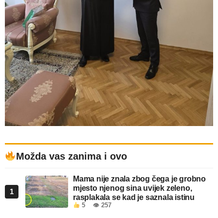
Možda vas zanima i ovo
Mama nije znala zbog čega je grobno
mjesto njenog sina uvijek zeleno,
1
rasplakala se kad je saznala istinu
5
👁 257