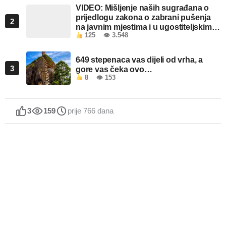
VIDEO: Mišljenje naših sugrađana o
prijedlogu zakona o zabrani pušenja
2
na javnim mjestima i u ugostiteljskim
125
👁 3.548
objektima u FBiH
649 stepenaca vas dijeli od vrha, a
3
gore vas čeka ovo…
8
👁 153
3
159
prije 766 dana