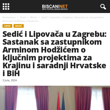
Naslovnica
Grad
Bihać
Sedić i Lipovača u Zagrebu: Sastanak sa zastupnikom
Arminom Hodžićem o ključnim...
GRAD
BIHAĆ
Sedić i Lipovača u Zagrebu:
Sastanak sa zastupnikom
Arminom Hodžićem o
ključnim projektima za
Krajinu i saradnji Hrvatske
i BiH
3 Jula, 2024