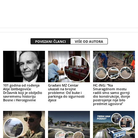
POVEZANI ČLANCI
VIŠE OD AUTORA
101 godina od rođenja
Građani MZ Centar
HC-ING: “Na
Alije Izetbegovića:
ukazali na brojne
Smaragdnom mostu
Državnik koji je obilježio
probleme: Od buke i
radili smo samo gornji
savremenu historiju
parkinga do sigurnosti
dio konstrukcije, donje
Bosne i Hercegovine
djece
postrojenje nije bilo
predmet ugovora”