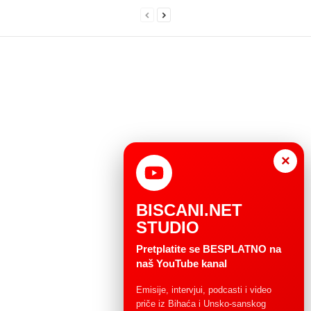
×
BISCANI.NET
STUDIO
Pretplatite se BESPLATNO na
naš YouTube kanal
Emisije, intervjui, podcasti i video
priče iz Bihaća i Unsko-sanskog