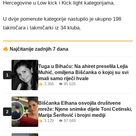
Hercegovine u Low kick i Kick light kategorijama.
U dvije pomenute kategorije nastupilo je ukupno 198
takmičara i takmičarki iz 34 kluba.
Najčitanije zadnjih 7 dana
Tuga u Bihaću: Na ahiret preselila Lejla
Muhić, omiljena Bišćanka o kojoj su svi
1
imali samo riječi hvale
3.366 👁 95.626
Bišćanka Elhana osvojila društvene
mreže: Njene snimke dijele Toni Cetinski,
2
Marija Šerifović i brojni mediji
3.129 👁 87.049