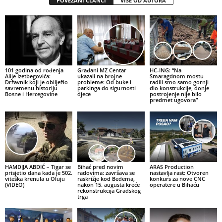
POVEZANI ČLANCI
VIŠE OD AUTORA
101 godina od rođenja
Građani MZ Centar
HC-ING: “Na
Alije Izetbegovića:
ukazali na brojne
Smaragdnom mostu
Državnik koji je obilježio
probleme: Od buke i
radili smo samo gornji
savremenu historiju
parkinga do sigurnosti
dio konstrukcije, donje
Bosne i Hercegovine
djece
postrojenje nije bilo
predmet ugovora”
HAMDIJA ABDIĆ – Tigar se
Bihać pred novim
ARAS Production
prisjetio dana kada je 502.
radovima: završava se
nastavlja rast: Otvoren
viteška krenula u Oluju
raskrižje kod Bedema,
konkurs za nove CNC
(VIDEO)
nakon 15. augusta kreće
operatere u Bihaću
rekonstrukcija Gradskog
trga