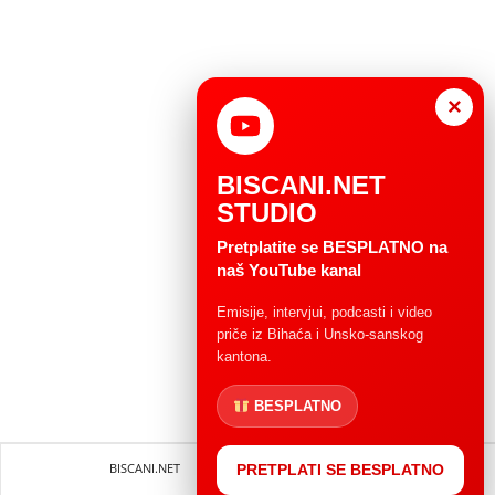
×
BISCANI.NET
STUDIO
Pretplatite se BESPLATNO na
naš YouTube kanal
Emisije, intervjui, podcasti i video
priče iz Bihaća i Unsko-sanskog
kantona.
BESPLATNO
BISCANI.NET
Impressum
Uvjeti korištenja
PRETPLATI SE BESPLATNO