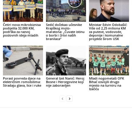
Četiri nova mikrobiznisa
Sedić dočekao učesnike
Ministar Edvin Odobašić:
podijelila 32.000 KM,
Krajiškog moto-
Više od 2,25 miliona KM
podrška za razvoj
maratona: „Čuvate istinu
za puteve, vodovode,
poslovnih ideja mladih
o borbi i žrtvi naših
deponije i komunalne
branilaca“
projekte širom USK
Porast povreda djece na
General Izet Nanić: Heroj
Mladi nogometaši OFK
električnim romobilima:
Bosne i Hercegovine koji
Bihać osvojili drugo
Stradaju glava, lice i ruke
nije zaboravljen
mjesto na turniru na
Izačiću