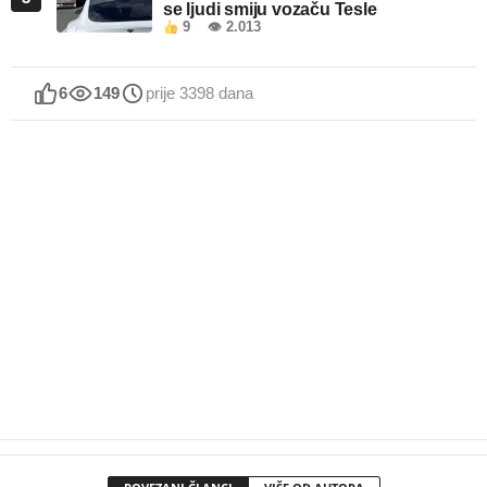
se ljudi smiju vozaču Tesle
9
👁 2.013
6
149
prije 3398 dana