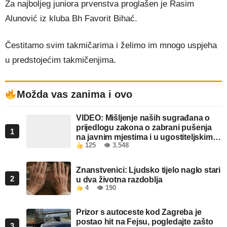
Za najboljeg juniora prvenstva proglašen je Rasim
Alunović iz kluba Bh Favorit Bihać.
Čestitamo svim takmičarima i želimo im mnogo uspjeha
u predstojećim takmičenjima.
Možda vas zanima i ovo
VIDEO: Mišljenje naših sugrađana o
prijedlogu zakona o zabrani pušenja
1
na javnim mjestima i u ugostiteljskim
125
👁 3.548
objektima u FBiH
Znanstvenici: Ljudsko tijelo naglo stari
2
u dva životna razdoblja
4
👁 190
Prizor s autoceste kod Zagreba je
postao hit na Fejsu, pogledajte zašto
3