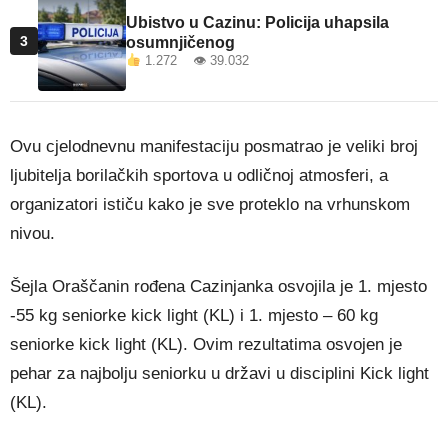
Ubistvo u Cazinu: Policija uhapsila
3
osumnjičenog
1.272 👁 39.032
Ovu cjelodnevnu manifestaciju posmatrao je veliki broj
ljubitelja borilačkih sportova u odličnoj atmosferi, a
organizatori ističu kako je sve proteklo na vrhunskom
nivou.
Šejla Oraščanin rođena Cazinjanka osvojila je 1. mjesto
-55 kg seniorke kick light (KL) i 1. mjesto – 60 kg
seniorke kick light (KL). Ovim rezultatima osvojen je
pehar za najbolju seniorku u državi u disciplini Kick light
(KL).