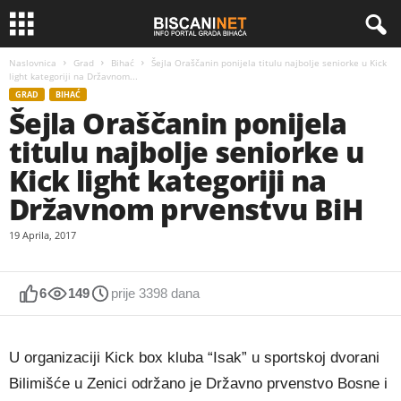
Naslovnica
Grad
Bihać
Šejla Oraščanin ponijela titulu najbolje seniorke u Kick
light kategoriji na Državnom...
GRAD
BIHAĆ
Šejla Oraščanin ponijela
titulu najbolje seniorke u
Kick light kategoriji na
Državnom prvenstvu BiH
19 Aprila, 2017
6
149
prije 3398 dana
U organizaciji Kick box kluba “Isak” u sportskoj dvorani
Bilimišće u Zenici održano je Državno prvenstvo Bosne i