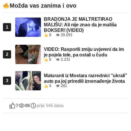
Možda vas zanima i ovo
BRADONJA JE MALTRETIRAO
MALIŠU: Ali nije znao da je mališa
1
BOKSER! (VIDEO)
8
👁 20.093
VIDEO: Rasporili zmiju uvjereni da im
2
je pojela tele, pa ostali u čudu
8
👁 2.231
Maturanti iz Mostara razrednici “ukrali”
3
auto pa joj priredili iznenađenje života
4
👁 281
7
86
prije 545 dana