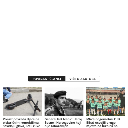
POVEZANI ČLANCI
VIŠE OD AUTORA
Porast povreda djece na
General Izet Nanić: Heroj
Mladi nogometaši OFK
električnim romobilima:
Bosne i Hercegovine koji
Bihać osvojili drugo
Stradaju glava, lice i ruke
nije zaboravljen
mjesto na turniru na