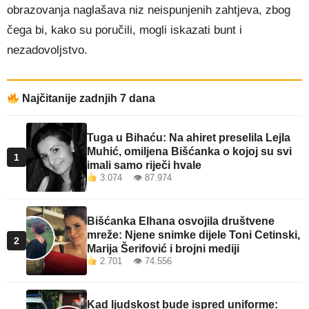
obrazovanja naglašava niz neispunjenih zahtjeva, zbog
čega bi, kako su poručili, mogli iskazati bunt i
nezadovoljstvo.
Najčitanije zadnjih 7 dana
Tuga u Bihaću: Na ahiret preselila Lejla
Muhić, omiljena Bišćanka o kojoj su svi
1
imali samo riječi hvale
3.074 👁 87.974
Bišćanka Elhana osvojila društvene
mreže: Njene snimke dijele Toni Cetinski,
2
Marija Šerifović i brojni mediji
2.701 👁 74.556
Kad ljudskost bude ispred uniforme: