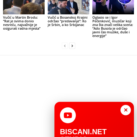
Vučić u Martin Brodu:
Vučić u Bosanskoj Krajini
Oglasio se i Igor
“Rat je svima donio
održao “predavanje”: Ko
Pečenković, muzičar koji
nesreću, najvažnije je
je Srbin, a ko Srbijanac
zna šta znači velika scena:
osigurati radna mjesta”
“Ado Busola je održao
javni čas muzike, duše i
energije”
×
BISCANI.NET