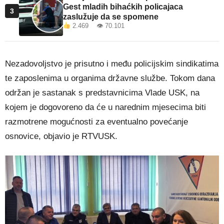
Gest mladih bihaćkih policajaca
3
zaslužuje da se spomene
2.469 👁 70.101
Nezadovoljstvo je prisutno i među policijskim sindikatima
te zaposlenima u organima državne službe. Tokom dana
održan je sastanak s predstavnicima Vlade USK, na
kojem je dogovoreno da će u narednim mjesecima biti
razmotrene mogućnosti za eventualno povećanje
osnovice, objavio je RTVUSK.