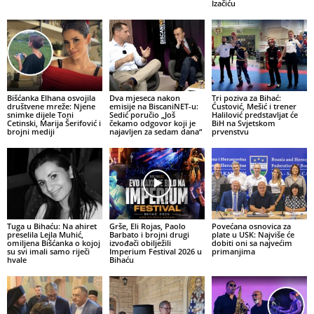
Izačiću
Bišćanka Elhana osvojila
Dva mjeseca nakon
Tri poziva za Bihać:
društvene mreže: Njene
emisije na BiscaniNET-u:
Ćustović, Mešić i trener
snimke dijele Toni
Sedić poručio „Još
Halilović predstavljat će
Cetinski, Marija Šerifović i
čekamo odgovor koji je
BiH na Svjetskom
brojni mediji
najavljen za sedam dana“
prvenstvu
Tuga u Bihaću: Na ahiret
Grše, Eli Rojas, Paolo
Povećana osnovica za
preselila Lejla Muhić,
Barbato i brojni drugi
plate u USK: Najviše će
omiljena Bišćanka o kojoj
izvođači obilježili
dobiti oni sa najvećim
su svi imali samo riječi
Imperium Festival 2026 u
primanjima
hvale
Bihaću