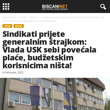
Naslovnica
Grad
Bihać
Sindikati prijete generalnim štrajkom: Vlada USK sebi
povećala plaće, budžetskim korisnicima ništa!
GRAD
BIHAĆ
Sindikati prijete
generalnim štrajkom:
Vlada USK sebi povećala
plaće, budžetskim
korisnicima ništa!
6 Februara, 2025