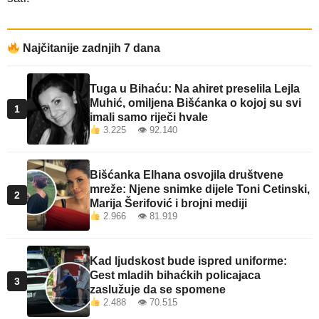
Najčitanije zadnjih 7 dana
Tuga u Bihaću: Na ahiret preselila Lejla
Muhić, omiljena Bišćanka o kojoj su svi
1
imali samo riječi hvale
3.225 👁 92.140
Bišćanka Elhana osvojila društvene
mreže: Njene snimke dijele Toni Cetinski,
2
Marija Šerifović i brojni mediji
2.966 👁 81.919
Kad ljudskost bude ispred uniforme:
Gest mladih bihaćkih policajaca
3
zaslužuje da se spomene
2.488 👁 70.515