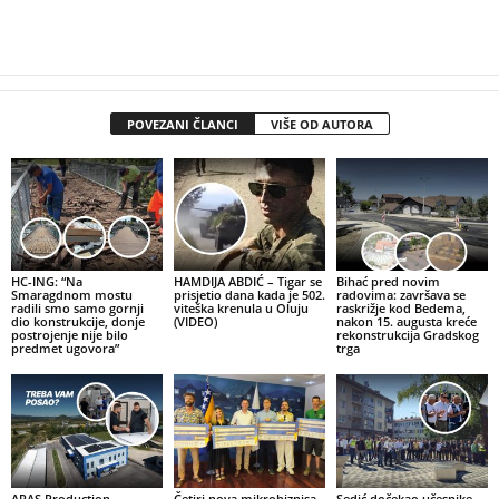
POVEZANI ČLANCI
VIŠE OD AUTORA
HC-ING: “Na
HAMDIJA ABDIĆ – Tigar se
Bihać pred novim
Smaragdnom mostu
prisjetio dana kada je 502.
radovima: završava se
radili smo samo gornji
viteška krenula u Oluju
raskrižje kod Bedema,
dio konstrukcije, donje
(VIDEO)
nakon 15. augusta kreće
postrojenje nije bilo
rekonstrukcija Gradskog
predmet ugovora”
trga
ARAS Production
Četiri nova mikrobiznisa
Sedić dočekao učesnike