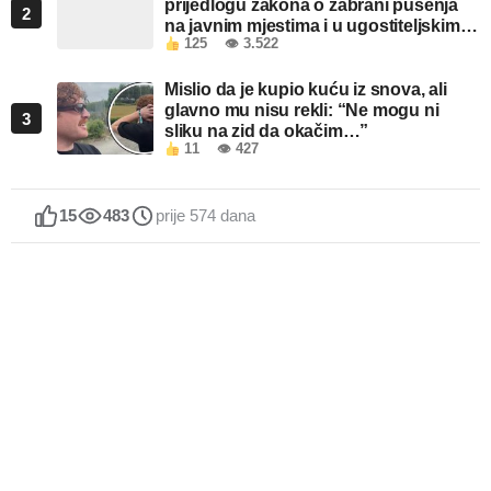
prijedlogu zakona o zabrani pušenja
2
na javnim mjestima i u ugostiteljskim
125
👁 3.522
objektima u FBiH
Mislio da je kupio kuću iz snova, ali
glavno mu nisu rekli: “Ne mogu ni
3
sliku na zid da okačim…”
11
👁 427
15
483
prije 574 dana