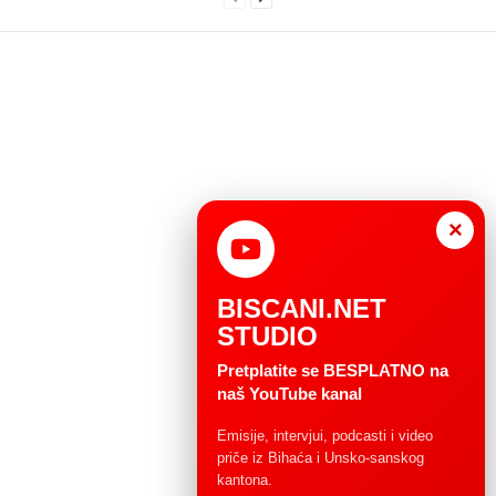
×
BISCANI.NET
STUDIO
Pretplatite se BESPLATNO na
naš YouTube kanal
Emisije, intervjui, podcasti i video
priče iz Bihaća i Unsko-sanskog
kantona.