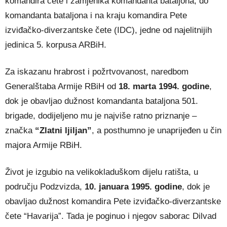
komandira čete i zamjenika komandanta bataljona, do
komandanta bataljona i na kraju komandira Pete
izviđačko-diverzantske čete (IDC), jedne od najelitnijih
jedinica 5. korpusa ARBiH.
Za iskazanu hrabrost i požrtvovanost, naredbom
Generalštaba Armije RBiH od
18. marta 1994. godine
,
dok je obavljao dužnost komandanta bataljona 501.
brigade, dodijeljeno mu je najviše ratno priznanje –
značka
“Zlatni ljiljan”
, a posthumno je unaprijeđen u čin
majora Armije RBiH.
Život je izgubio na velikokladuškom dijelu ratišta, u
području Podzvizda,
10. januara 1995. godine
, dok je
obavljao dužnost komandira Pete izviđačko-diverzantske
čete “Havarija”. Tada je poginuo i njegov saborac Dilvad