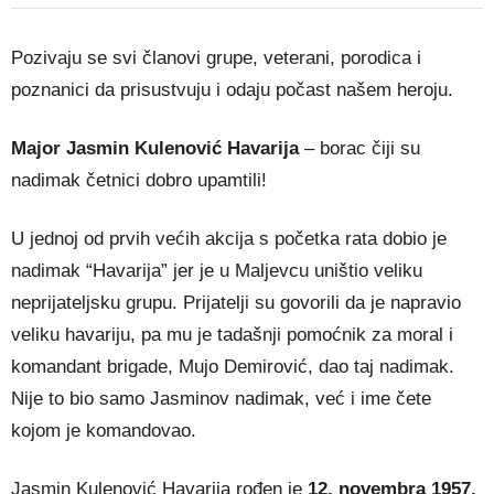
Pozivaju se svi članovi grupe, veterani, porodica i
poznanici da prisustvuju i odaju počast našem heroju.
Major Jasmin Kulenović Havarija
– borac čiji su
nadimak četnici dobro upamtili!
U jednoj od prvih većih akcija s početka rata dobio je
nadimak “Havarija” jer je u Maljevcu uništio veliku
neprijateljsku grupu. Prijatelji su govorili da je napravio
veliku havariju, pa mu je tadašnji pomoćnik za moral i
komandant brigade, Mujo Demirović, dao taj nadimak.
Nije to bio samo Jasminov nadimak, već i ime čete
kojom je komandovao.
Jasmin Kulenović Havarija rođen je
12. novembra 1957.