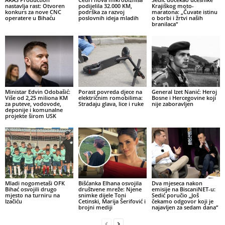
nastavlja rast: Otvoren
podijelila 32.000 KM,
Krajiškog moto-
konkurs za nove CNC
podrška za razvoj
maratona: „Čuvate istinu
operatere u Bihaću
poslovnih ideja mladih
o borbi i žrtvi naših
branilaca“
Ministar Edvin Odobašić:
Porast povreda djece na
General Izet Nanić: Heroj
Više od 2,25 miliona KM
električnim romobilima:
Bosne i Hercegovine koji
za puteve, vodovode,
Stradaju glava, lice i ruke
nije zaboravljen
deponije i komunalne
projekte širom USK
Mladi nogometaši OFK
Bišćanka Elhana osvojila
Dva mjeseca nakon
Bihać osvojili drugo
društvene mreže: Njene
emisije na BiscaniNET-u:
mjesto na turniru na
snimke dijele Toni
Sedić poručio „Još
Izačiću
Cetinski, Marija Šerifović i
čekamo odgovor koji je
brojni mediji
najavljen za sedam dana“