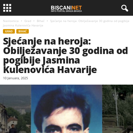
Naslovnica
Grad
Bihać
Sjećanje na heroja: Obilježavanje 30 godina od pogibije
Jasmina Kulenovića Havarije
GRAD
BIHAĆ
Sjećanje na heroja:
Obilježavanje 30 godina od
pogibije Jasmina
Kulenovića Havarije
10 Januara, 2025