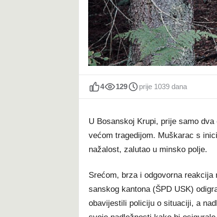
t
4
129
prije 1039 dana
U Bosanskoj Krupi, prije samo dva d
većom tragedijom. Muškarac s inici
nažalost, zalutao u minsko polje.
Srećom, brza i odgovorna reakcija
sanskog kantona (ŠPD USK) odigral
obavijestili policiju o situaciji, a 