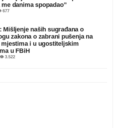
a me danima spopadao”
 677
 Mišljenje naših sugrađana o
logu zakona o zabrani pušenja na
 mjestima i u ugostiteljskim
ima u FBiH
👁 3.522