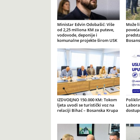
Ministar Edvin Odobašić: Više
Može l
od 2,25 miliona KM za puteve,
poveća
vodovode, deponije i
predsta
komunalne projekte širom USK
Bosans
IZDVOEJNO 150.000 KM: Tokom
Polikli
ljeta uvodi se turistički voz na
Laborat
relaciji Bihać – Bosanska Krupa
dostup