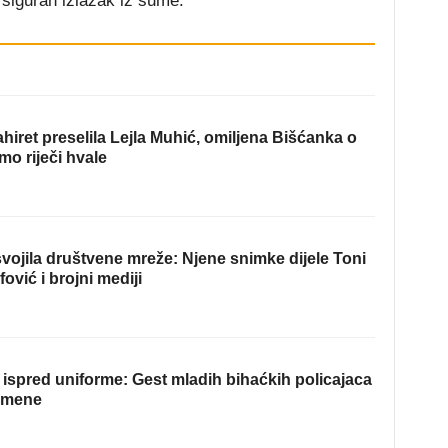
 siguran izlazak iz šume.
hiret preselila Lejla Muhić, omiljena Bišćanka o
mo riječi hvale
ojila društvene mreže: Njene snimke dijele Toni
fović i brojni mediji
ispred uniforme: Gest mladih bihaćkih policajaca
omene