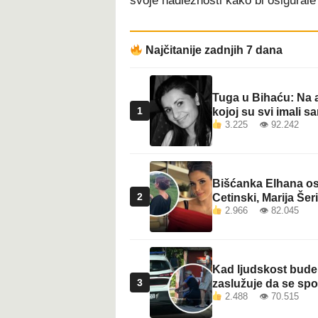
svoje nadležnosti kako bi osigurale
Najčitanije zadnjih 7 dana
Tuga u Bihaću: Na a
1
kojoj su svi imali sa
3.225 👁 92.242
Bišćanka Elhana osv
2
Cetinski, Marija Šeri
2.966 👁 82.045
Kad ljudskost bude 
3
zaslužuje da se sp
2.488 👁 70.515