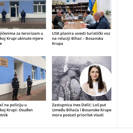
ičenima za terorizam u
USK planira uvesti turistički voz
koj Krupi ukinute mjere
na relaciji Bihać – Bosanska
e
Krupa
 na policiju u
Zastupnica Ines Delić: Loš put
koj Krupi: Osuđen
između Bihaća i Bosanske Krupe
tnik
mora postati prioritet vlasti