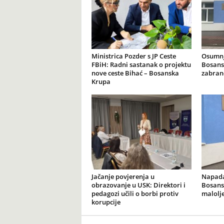
Ministrica Pozder s JP Ceste
Osumnj
FBiH: Radni sastanak o projektu
Bosans
nove ceste Bihać – Bosanska
zabran
Krupa
Jačanje povjerenja u
Napadač
obrazovanje u USK: Direktori i
Bosans
pedagozi učili o borbi protiv
malolje
korupcije