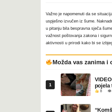
Važno je napomenuti da se situacija
uspješno izvučen iz šume. Naknadna
u pitanju bila bespravna sječa šume
važnost poštovanja zakona i sigurno
aktivnosti u prirodi kako bi se izbje
Možda vas zanima i 
VIDEO:
1
pojela 
8
👁 
“Komši