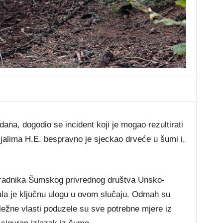
ana, dogodio se incident koji je mogao rezultirati
jalima H.E. bespravno je sjeckao drveće u šumi i,
 radnika Šumskog privrednog društva Unsko-
a je ključnu ulogu u ovom slučaju. Odmah su
nadležne vlasti poduzele su sve potrebne mjere iz