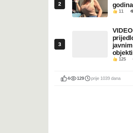
2
godin
11

VIDEO:
prijed
3
javnim
objekt
125
4
129
prije 1039 dana