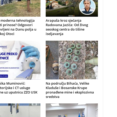
i moderna tehnologija
Arapuša kroz sjećanja
ti prinose? Odgovori
Radovana Jazića: Od živog
vljeni na Danu polja u
seoskog centra do tišine
koj Otoci
iseljavanja
nika Muminović:
Na području Bihaća, Velike
orijske i CT usluge
Kladuše i Bosanske Krupe
ne uz uputnicu ZZO USK
pronađene mine i eksplozivna
sredstva