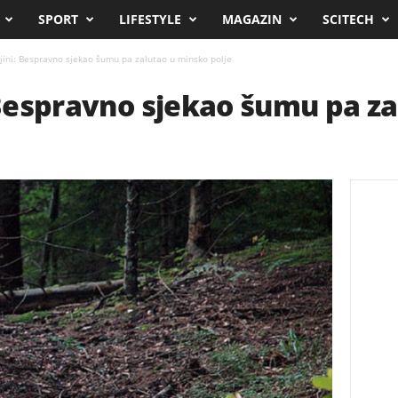
SPORT
LIFESTYLE
MAGAZIN
SCITECH
ajini: Bespravno sjekao šumu pa zalutao u minsko polje
: Bespravno sjekao šumu pa z