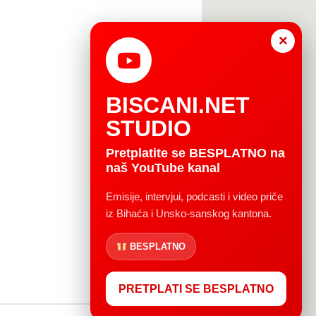
×
BISCANI.NET
STUDIO
Pretplatite se BESPLATNO na
naš YouTube kanal
Emisije, intervjui, podcasti i video priče
iz Bihaća i Unsko-sanskog kantona.
BESPLATNO
PRETPLATI SE BESPLATNO