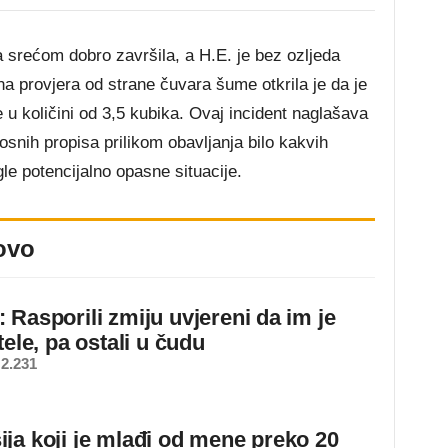
 srećom dobro završila, a H.E. je bez ozljeda
 provjera od strane čuvara šume otkrila je da je
 u količini od 3,5 kubika. Ovaj incident naglašava
snih propisa prilikom obavljanja bilo kakvih
gle potencijalno opasne situacije.
ovo
 Rasporili zmiju uvjereni da im je
tele, pa ostali u čudu
2.231
ja koji je mlađi od mene preko 20