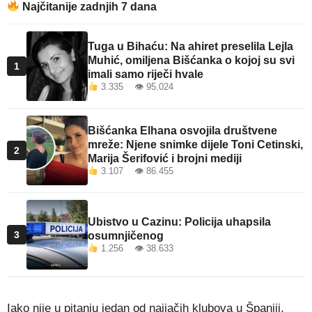
Najčitanije zadnjih 7 dana
Tuga u Bihaću: Na ahiret preselila Lejla
Muhić, omiljena Bišćanka o kojoj su svi
1
imali samo riječi hvale
3.335 👁 95.024
Bišćanka Elhana osvojila društvene
mreže: Njene snimke dijele Toni Cetinski,
2
Marija Šerifović i brojni mediji
3.107 👁 86.455
Ubistvo u Cazinu: Policija uhapsila
3
osumnjičenog
1.256 👁 38.633
Iako nije u pitanju jedan od najjačih klubova u Španiji,