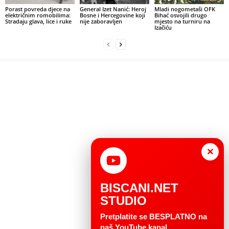
Porast povreda djece na
General Izet Nanić: Heroj
Mladi nogometaši OFK
električnim romobilima:
Bosne i Hercegovine koji
Bihać osvojili drugo
Stradaju glava, lice i ruke
nije zaboravljen
mjesto na turniru na
Izačiću
×
BISCANI.NET
STUDIO
Pretplatite se BESPLATNO na
naš YouTube kanal