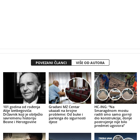
POVEZANI ČLANCI
VIŠE OD AUTORA
101 godina od rođenja
Građani MZ Centar
HC-ING: “Na
Alije Izetbegovića:
ukazali na brojne
Smaragdnom mostu
Državnik koji je obilježio
probleme: Od buke i
radili smo samo gornji
savremenu historiju
parkinga do sigurnosti
dio konstrukcije, donje
Bosne i Hercegovine
djece
postrojenje nije bilo
predmet ugovora”