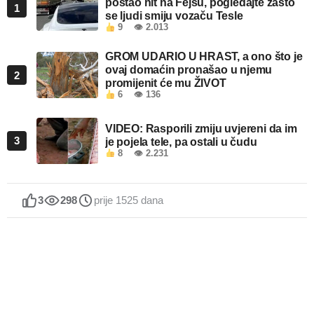
postao hit na Fejsu, pogledajte zašto
1
se ljudi smiju vozaču Tesle
9
👁 2.013
GROM UDARIO U HRAST, a ono što je
ovaj domaćin pronašao u njemu
2
promijenit će mu ŽIVOT
6
👁 136
VIDEO: Rasporili zmiju uvjereni da im
3
je pojela tele, pa ostali u čudu
8
👁 2.231
3
298
prije 1525 dana