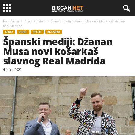
Naslovnica
Grad
Bihać
Španski mediji: Džanan Musa novi košarkaš slavnog
Real Madrida
GRAD
BIHAĆ
SPORT
KOŠARKA
Španski mediji: Džanan
Musa novi košarkaš
slavnog Real Madrida
4 Juna, 2022