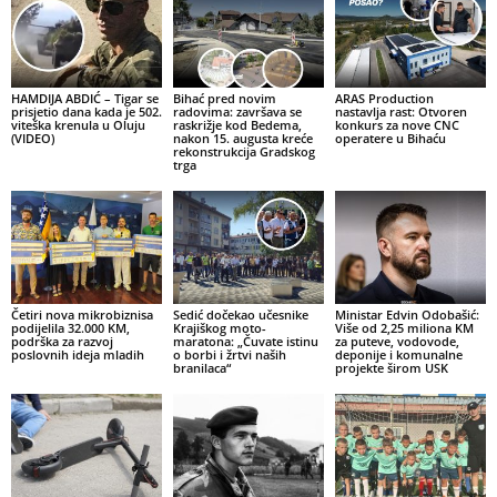
HAMDIJA ABDIĆ – Tigar se
Bihać pred novim
ARAS Production
prisjetio dana kada je 502.
radovima: završava se
nastavlja rast: Otvoren
viteška krenula u Oluju
raskrižje kod Bedema,
konkurs za nove CNC
(VIDEO)
nakon 15. augusta kreće
operatere u Bihaću
rekonstrukcija Gradskog
trga
Četiri nova mikrobiznisa
Sedić dočekao učesnike
Ministar Edvin Odobašić:
podijelila 32.000 KM,
Krajiškog moto-
Više od 2,25 miliona KM
podrška za razvoj
maratona: „Čuvate istinu
za puteve, vodovode,
poslovnih ideja mladih
o borbi i žrtvi naših
deponije i komunalne
branilaca“
projekte širom USK