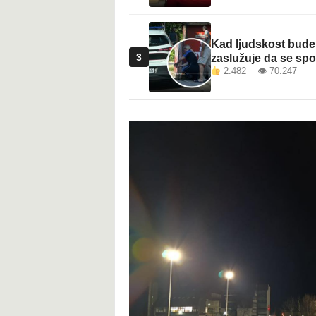
Kad ljudskost bude 
3
zaslužuje da se sp
2.482 👁 70.247