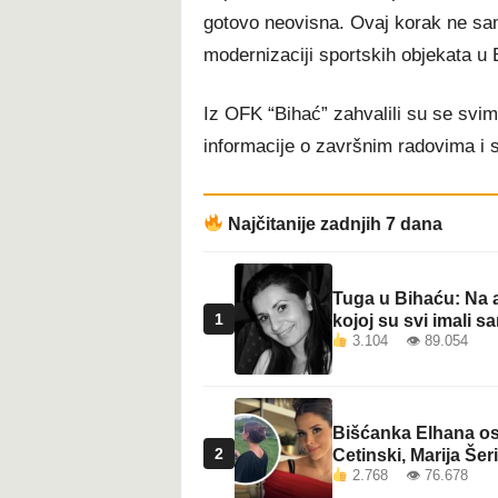
gotovo neovisna. Ovaj korak ne sam
modernizaciji sportskih objekata u 
Iz OFK “Bihać” zahvalili su se svima
informacije o završnim radovima i
Najčitanije zadnjih 7 dana
Tuga u Bihaću: Na a
1
kojoj su svi imali sa
3.104 👁 89.054
Bišćanka Elhana osv
2
Cetinski, Marija Šeri
2.768 👁 76.678