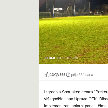
t
13
365
prije 554 dana
Izgradnja Sportskog centra “Prekou
višegodišnji san Uprave OFK “Bihać”
implementirani solarni paneli, čime