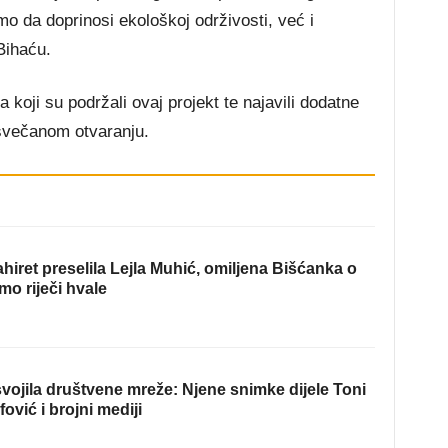
o da doprinosi ekološkoj održivosti, već i
Bihaću.
 koji su podržali ovaj projekt te najavili dodatne
 svečanom otvaranju.
hiret preselila Lejla Muhić, omiljena Bišćanka o
mo riječi hvale
ojila društvene mreže: Njene snimke dijele Toni
fović i brojni mediji