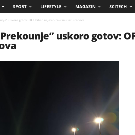
SPORT
LIFESTYLE
MAGAZIN
SCITECH
ounje” uskoro gotov: OFK Bihać najavio završnu fazu radova
“Prekounje” uskoro gotov: OF
dova