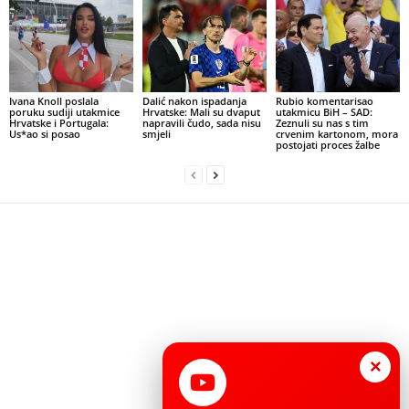
Ivana Knoll poslala
Dalić nakon ispadanja
Rubio komentarisao
poruku sudiji utakmice
Hrvatske: Mali su dvaput
utakmicu BiH – SAD:
Hrvatske i Portugala:
napravili čudo, sada nisu
Zeznuli su nas s tim
Us*ao si posao
smjeli
crvenim kartonom, mora
postojati proces žalbe
×