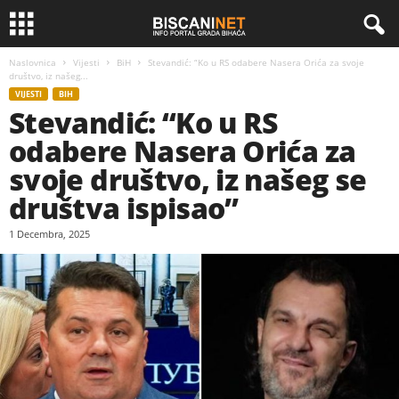
Naslovnica
Vijesti
BiH
Stevandić: “Ko u RS odabere Nasera Orića za svoje
društvo, iz našeg...
VIJESTI
BIH
Stevandić: “Ko u RS
odabere Nasera Orića za
svoje društvo, iz našeg se
društva ispisao”
1 Decembra, 2025