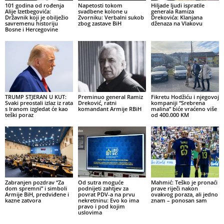
101 godina od rođenja
Napetosti tokom
Hiljade ljudi ispratile
Alije Izetbegovića:
svadbene kolone u
generala Ramiza
Državnik koji je obilježio
Zvorniku: Verbalni sukob
Drekovića: Klanjana
savremenu historiju
zbog zastave BiH
dženaza na Vlakovu
Bosne i Hercegovine
TRUMP STJERAN U KUT:
Preminuo general Ramiz
Fikretu Hodžiću i njegovoj
Svaki preostali izlaz iz rata
Dreković, ratni
kompaniji “Srebrena
s Iranom izgledat će kao
komandant Armije RBiH
malina” biće vraćeno više
teški poraz
od 400.000 KM
Zabranjen pozdrav “Za
Od sutra moguće
Mahmić: Teško je pronaći
dom spremni” i simboli
podnijeti zahtjev za
prave riječi nakon
Armije BiH, predviđene i
povrat PDV-a na prvu
ovakvog poraza, ali jedno
kazne zatvora
nekretninu: Evo ko ima
znam – ponosan sam
pravo i pod kojim
uslovima