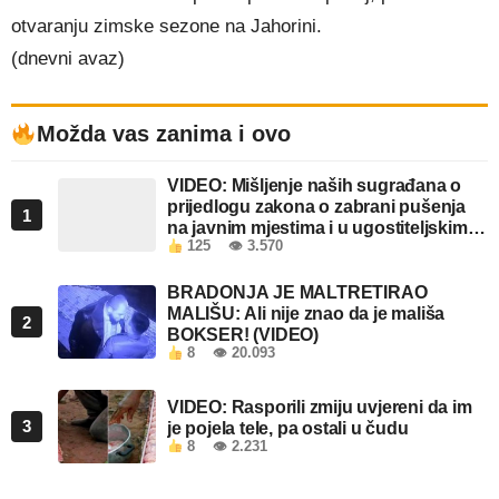
otvaranju zimske sezone na Jahorini.
(dnevni avaz)
Možda vas zanima i ovo
VIDEO: Mišljenje naših sugrađana o
prijedlogu zakona o zabrani pušenja
1
na javnim mjestima i u ugostiteljskim
125
👁 3.570
objektima u FBiH
BRADONJA JE MALTRETIRAO
MALIŠU: Ali nije znao da je mališa
2
BOKSER! (VIDEO)
8
👁 20.093
VIDEO: Rasporili zmiju uvjereni da im
3
je pojela tele, pa ostali u čudu
8
👁 2.231