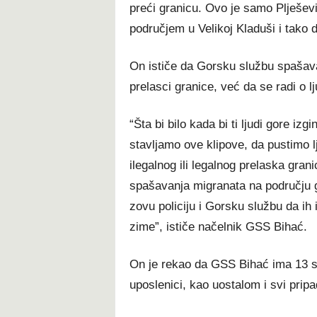
preći granicu. Ovo je samo Plješev
područjem u Velikoj Kladuši i tako d
On ističe da Gorsku službu spašavanj
prelasci granice, već da se radi o l
“Šta bi bilo kada bi ti ljudi gore i
stavljamo ove klipove, da pustimo l
ilegalnog ili legalnog prelaska gran
spašavanja migranata na području gr
zovu policiju i Gorsku službu da ih
zime”, ističe načelnik GSS Bihać.
On je rekao da GSS Bihać ima 13 sp
uposlenici, kao uostalom i svi pripa