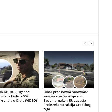
A ABDIĆ – Tigar se
Bihać pred novim radovima:
io dana kada je 502.
završava se raskrižje kod
 krenula u Oluju (VIDEO)
Bedema, nakon 15. augusta
kreće rekonstrukcija Gradskog
trga