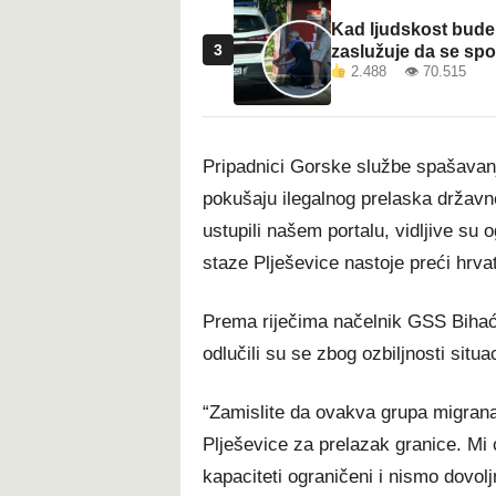
Kad ljudskost bude 
3
zaslužuje da se sp
2.488 👁 70.515
Pripadnici Gorske službe spašavanj
pokušaju ilegalnog prelaska državne
ustupili našem portalu, vidljive su
staze Plješevice nastoje preći hrva
Prema riječima načelnik GSS Bihać 
odlučili su se zbog ozbiljnosti situ
“Zamislite da ovakva grupa migranat
Plješevice za prelazak granice. Mi 
kapaciteti ograničeni i nismo dovo