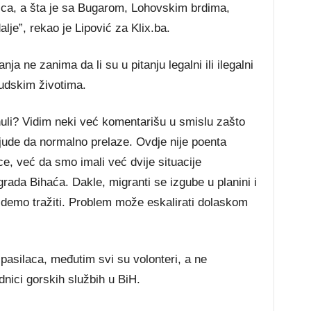
ica, a šta je sa Bugarom, Lohovskim brdima,
alje”, rekao je Lipović za Klix.ba.
a ne zanima da li su u pitanju legalni ili ilegalni
judskim životima.
zginuli? Vidim neki već komentarišu u smislu zašto
jude da normalno prelaze. Ovdje nije poenta
ice, već da smo imali već dvije situacije
ada Bihaća. Dakle, migranti se izgube u planini i
 idemo tražiti. Problem može eskalirati dolaskom
asilaca, međutim svi su volonteri, a ne
dnici gorskih službih u BiH.