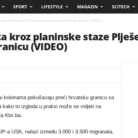
SPORT
LIFESTYLE
MAGAZIN
SCITECH
z planinske staze Plješevice pokušava preći hrvatsku granicu (VIDEO)
a kroz planinske staze Plje
ranicu (VIDEO)
u kolonama pokušavaju preći hrvatsku granicu sa
kako to izgleda u praksi može se vidjeti na
a Klix.ba.
-a USK, nalazi između 3.000 i 3.500 migranata,