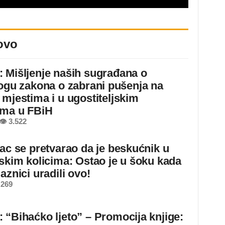
ovo
 Mišljenje naših sugrađana o
logu zakona o zabrani pušenja na
 mjestima i u ugostiteljskim
ima u FBiH
👁 3.522
jac se pretvarao da je beskućnik u
dskim kolicima: Ostao je u šoku kada
aznici uradili ovo!
 269
 “Bihaćko ljeto” – Promocija knjige: