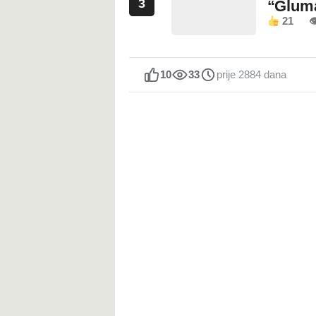
3
“Glum
21

10
33
prije 2884 dana