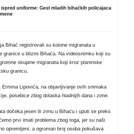
ispred uniforme: Gest mladih bihaćkih policajaca
omene
a Bihać registrovali su kolone migranata u
 granice u blizini Bihaća. Na videosnimku koji su
 ogromne skupine migranata koji kroz planinske
tsku granicu.
Ermina Lipovića, na objavljivanje ovih snimaka
acije, posebice zbog dolaska hladnijih dana i zime.
a dočeka jesen ili zimu u Bihaću i uputi se preko
ćemo prvi imati problema zbog toga, jer su naši
ljno opremljeni, a ogroman broj osoba pokušava