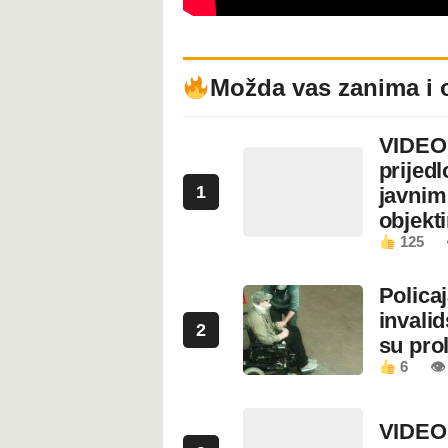
Možda vas zanima i 
VIDEO:
prijed
1
javnim
objekt
125
Polica
invali
2
su prol
6
👁
VIDEO: