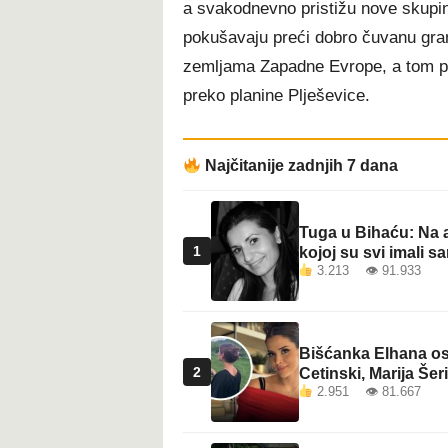
a svakodnevno pristižu nove skupine
t
pokušavaju preći dobro čuvanu gran
zemljama Zapadne Evrope, a tom pri
preko planine Plješevice.
Najčitanije zadnjih 7 dana
Tuga u Bihaću: Na a
1
kojoj su svi imali sa
3.213 👁 91.933
Bišćanka Elhana osv
2
Cetinski, Marija Šeri
2.951 👁 81.667