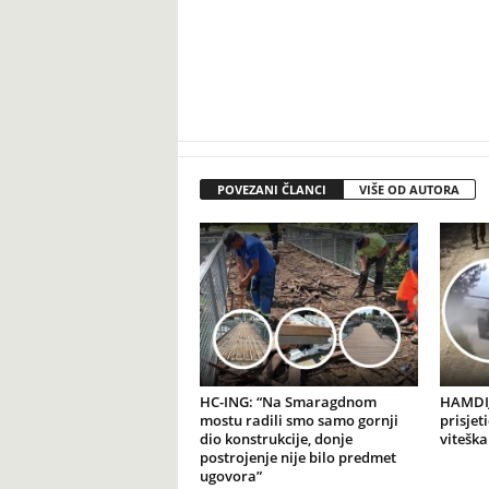
POVEZANI ČLANCI
VIŠE OD AUTORA
HC-ING: “Na Smaragdnom
HAMDIJ
mostu radili smo samo gornji
prisjet
dio konstrukcije, donje
viteška
postrojenje nije bilo predmet
ugovora”