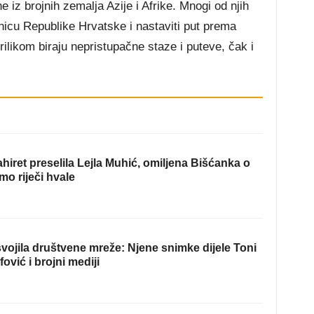
 iz brojnih zemalja Azije i Afrike. Mnogi od njih
icu Republike Hrvatske i nastaviti put prema
likom biraju nepristupačne staze i puteve, čak i
hiret preselila Lejla Muhić, omiljena Bišćanka o
mo riječi hvale
ojila društvene mreže: Njene snimke dijele Toni
fović i brojni mediji