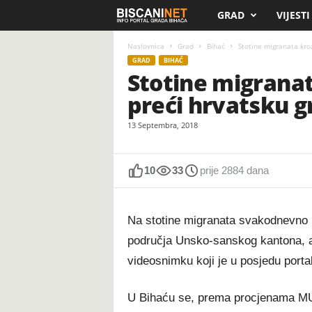
GRAD
VIJESTI
B
i
Naslovnica
Grad
Bihać
Stotine migranata kro
GRAD
BIHAĆ
Stotine migranat
s
preći hrvatsku g
c
13 Septembra, 2018
a
n
10
33
prije 2884 dana
i
Na stotine migranata svakodnevno 
.
područja Unsko-sanskog kantona, a 
videosnimku koji je u posjedu portal
n
e
U Bihaću se, prema procjenama MUP