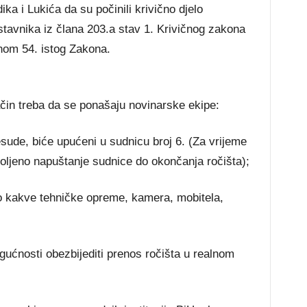
ika i Lukića da su počinili krivično djelo
tavnika iz člana 203.a stav 1. Krivičnog zakona
nom 54. istog Zakona.
način treba da se ponašaju novinarske ekipe:
resude, biće upućeni u sudnicu broj 6. (Za vrijeme
zvoljeno napuštanje sudnice do okončanja ročišta);
lo kakve tehničke opreme, kamera, mobitela,
ogućnosti obezbijediti prenos ročišta u realnom