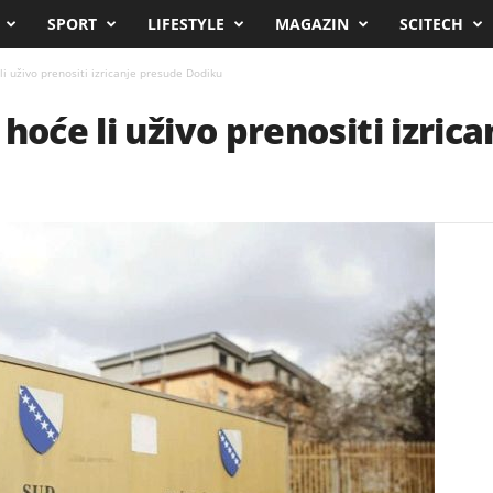
SPORT
LIFESTYLE
MAGAZIN
SCITECH
li uživo prenositi izricanje presude Dodiku
hoće li uživo prenositi izric