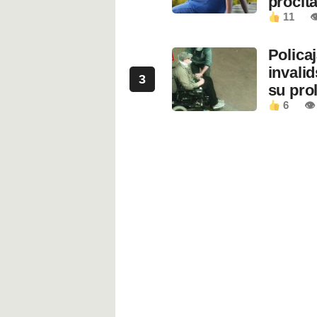
pročita
11

Polica
invali
3
su prol
6
👁