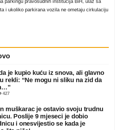
na parkingu pravosudnih institucija BiH, ulaz sa
a i ukoliko parkirana vozila ne ometaju cirkulaciju
ovo
da je kupio kuću iz snova, ali glavno
u rekli: “Ne mogu ni sliku na zid da
m…”
 427
n muškarac je ostavio svoju trudnu
icu. Poslije 9 mjeseci je dobio
nicu i onesvijestio se kada je