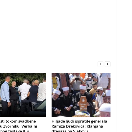
sti tokom svadbene
Hiljade ljudi ispratile generala
u Zvorniku: Verbalni
Ramiza Drekovića: Klanjana
zbog zastave BiH
dženaza na Vlakovu