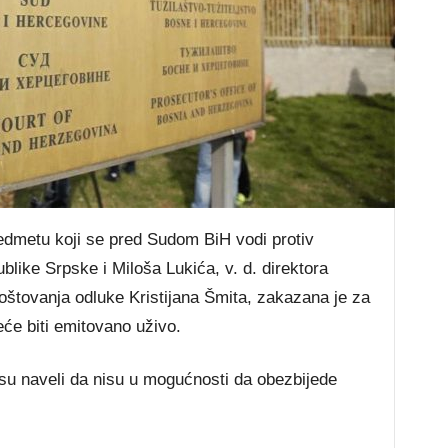
edmetu koji se pred Sudom BiH vodi protiv
like Srpske i Miloša Lukića, v. d. direktora
štovanja odluke Kristijana Šmita, zakazana je za
eće biti emitovano uživo.
 su naveli da nisu u mogućnosti da obezbijede