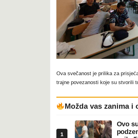
Ova svečanost je prilika za prisjećan
trajne povezanosti koje su stvorili
Možda vas zanima i 
Ovo su
podzem
1