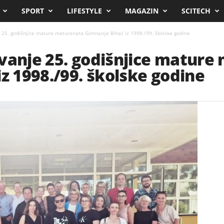
SPORT
LIFESTYLE
MAGAZIN
SCITECH
 25. godišnjice mature maturanata Gimnazije Bihać iz 1998./99. školske godine
vanje 25. godišnjice mature
iz 1998./99. školske godine