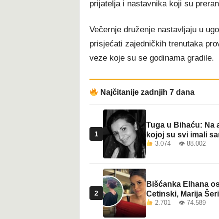
prijatelja i nastavnika koji su preran
Večernje druženje nastavljaju u ugo
prisjećati zajedničkih trenutaka pro
veze koje su se godinama gradile.
Najčitanije zadnjih 7 dana
Tuga u Bihaću: Na a
1
kojoj su svi imali sa
3.074 👁 88.002
Bišćanka Elhana osv
2
Cetinski, Marija Šeri
2.701 👁 74.589