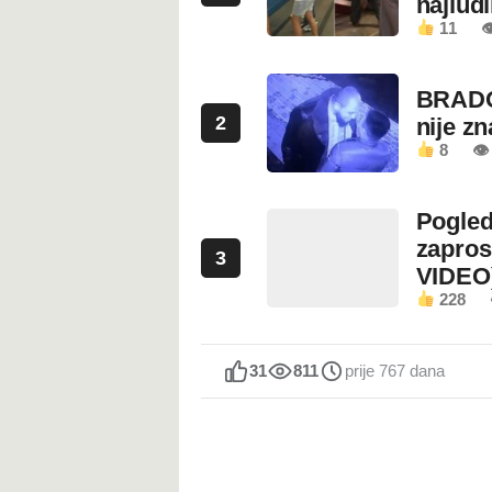
najluđ
11

BRADO
2
nije z
8
👁 
Pogled
zapros
3
VIDEO
228
31
811
prije 767 dana