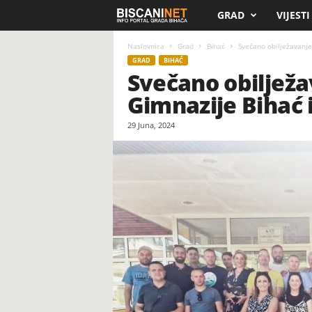
GRAD
VIJESTI
B
i
Naslovnica
Grad
Bihać
Svečano obilježavanje
GRAD
BIHAĆ
Svečano obilježa
s
Gimnazije Bihać 
c
29 Juna, 2024
a
n
i
.
n
e