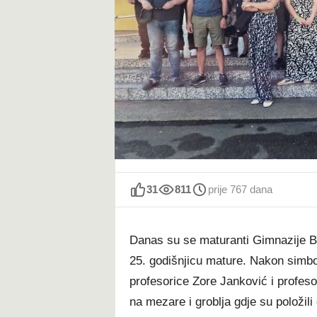
t
31
811
prije 767 dana
Danas su se maturanti Gimnazije Bih
25. godišnjicu mature. Nakon simbol
profesorice Zore Janković i profeso
na mezare i groblja gdje su položili