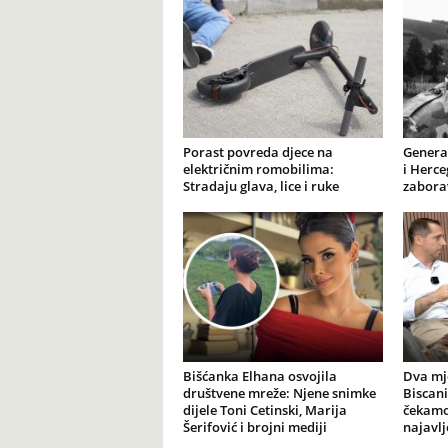
Porast povreda djece na
General
električnim romobilima:
i Herce
Stradaju glava, lice i ruke
zabora
Bišćanka Elhana osvojila
Dva mj
društvene mreže: Njene snimke
Biscani
dijele Toni Cetinski, Marija
čekamo 
Šerifović i brojni mediji
najavl