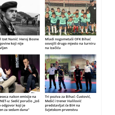
 Izet Nanić: Heroj Bosne
Mladi nogometaši OFK Bihać
govine koji nije
osvojili drugo mjesto na turniru
vljen
na Izačiću
eseca nakon emisije na
Tri poziva za Bihać: Ćustović,
NET-u: Sedić poručio „Još
Mešić i trener Halilović
odgovor koji je
predstavljat će BiH na
jen za sedam dana“
Svjetskom prvenstvu