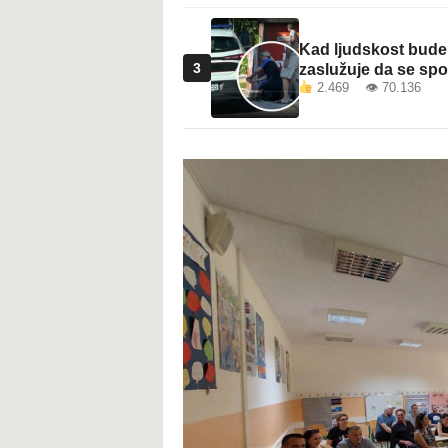
Kad ljudskost bude 
3
zaslužuje da se sp
2.469 👁 70.136