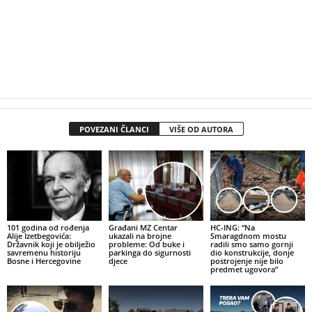
POVEZANI ČLANCI
VIŠE OD AUTORA
101 godina od rođenja
Građani MZ Centar
HC-ING: “Na
Alije Izetbegovića:
ukazali na brojne
Smaragdnom mostu
Državnik koji je obilježio
probleme: Od buke i
radili smo samo gornji
savremenu historiju
parkinga do sigurnosti
dio konstrukcije, donje
Bosne i Hercegovine
djece
postrojenje nije bilo
predmet ugovora”