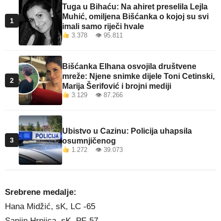
Tuga u Bihaću: Na ahiret preselila Lejla
Muhić, omiljena Bišćanka o kojoj su svi
1
imali samo riječi hvale
3.378 👁 95.811
Bišćanka Elhana osvojila društvene
mreže: Njene snimke dijele Toni Cetinski,
2
Marija Šerifović i brojni mediji
3.129 👁 87.266
Ubistvo u Cazinu: Policija uhapsila
3
osumnjičenog
1.272 👁 39.073
Srebrene medalje:
Hana Midžić, sK, LC -65
Sanjin Hrnjica, sK, PF-57