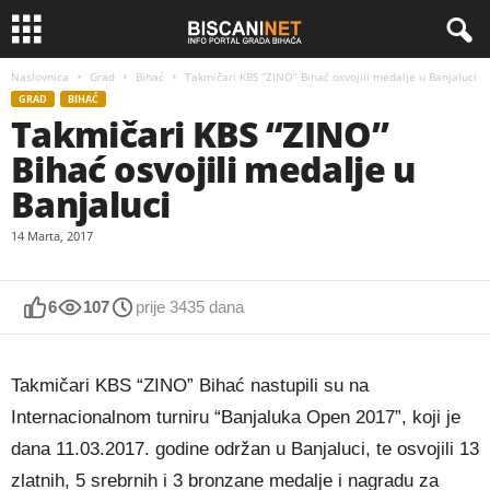
Naslovnica
Grad
Bihać
Takmičari KBS “ZINO” Bihać osvojili medalje u Banjaluci
GRAD
BIHAĆ
Takmičari KBS “ZINO”
Bihać osvojili medalje u
Banjaluci
14 Marta, 2017
6
107
prije 3435 dana
Takmičari KBS “ZINO” Bihać nastupili su na
Internacionalnom turniru “Banjaluka Open 2017”, koji je
dana 11.03.2017. godine održan u Banjaluci, te osvojili 13
zlatnih, 5 srebrnih i 3 bronzane medalje i nagradu za