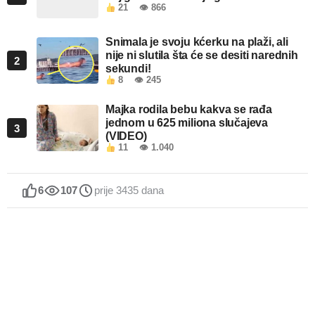
21
👁 866
Snimala je svoju kćerku na plaži, ali
nije ni slutila šta će se desiti narednih
2
sekundi!
8
👁 245
Majka rodila bebu kakva se rađa
jednom u 625 miliona slučajeva
3
(VIDEO)
11
👁 1.040
6
107
prije 3435 dana