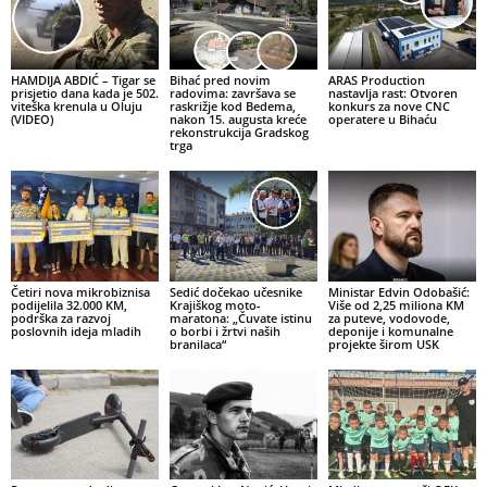
HAMDIJA ABDIĆ – Tigar se
Bihać pred novim
ARAS Production
prisjetio dana kada je 502.
radovima: završava se
nastavlja rast: Otvoren
viteška krenula u Oluju
raskrižje kod Bedema,
konkurs za nove CNC
(VIDEO)
nakon 15. augusta kreće
operatere u Bihaću
rekonstrukcija Gradskog
trga
Četiri nova mikrobiznisa
Sedić dočekao učesnike
Ministar Edvin Odobašić:
podijelila 32.000 KM,
Krajiškog moto-
Više od 2,25 miliona KM
podrška za razvoj
maratona: „Čuvate istinu
za puteve, vodovode,
poslovnih ideja mladih
o borbi i žrtvi naših
deponije i komunalne
branilaca“
projekte širom USK