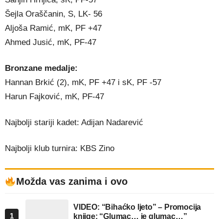
Šejla Oraščanin, S, LK- 56
Aljoša Ramić, mK, PF +47
Ahmed Jusić, mK, PF-47
Bronzane medalje:
Hannan Brkić (2), mK, PF +47 i sK, PF -57
Harun Fajković, mK, PF-47
Najbolji stariji kadet: Adijan Nadarević
Najbolji klub turnira: KBS Zino
Možda vas zanima i ovo
VIDEO: “Bihaćko ljeto” – Promocija
1
knjige: “Glumac… je glumac…”