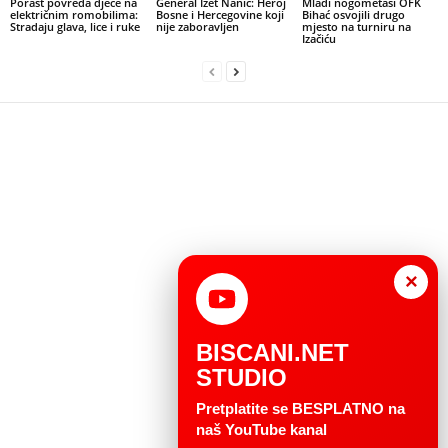
Porast povreda djece na
General Izet Nanić: Heroj
Mladi nogometaši OFK
električnim romobilima:
Bosne i Hercegovine koji
Bihać osvojili drugo
Stradaju glava, lice i ruke
nije zaboravljen
mjesto na turniru na
Izačiću
×
BISCANI.NET
STUDIO
Pretplatite se BESPLATNO na
naš YouTube kanal