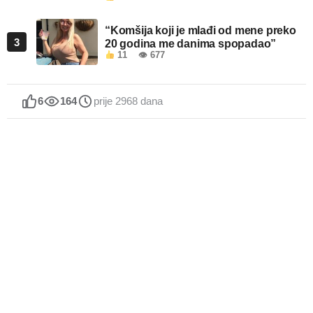
“Komšija koji je mlađi od mene preko
3
20 godina me danima spopadao”
11
👁 677
6
164
prije 2968 dana