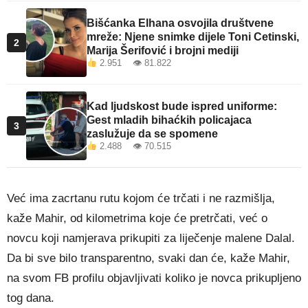
Bišćanka Elhana osvojila društvene
mreže: Njene snimke dijele Toni Cetinski,
2
Marija Šerifović i brojni mediji
2.951 👁 81.822
Kad ljudskost bude ispred uniforme:
Gest mladih bihaćkih policajaca
3
zaslužuje da se spomene
2.488 👁 70.515
Već ima zacrtanu rutu kojom će trčati i ne razmišlja,
kaže Mahir, od kilometrima koje će pretrčati, već o
novcu koji namjerava prikupiti za liječenje malene Dalal.
Da bi sve bilo transparentno, svaki dan će, kaže Mahir,
na svom FB profilu objavljivati koliko je novca prikupljeno
tog dana.