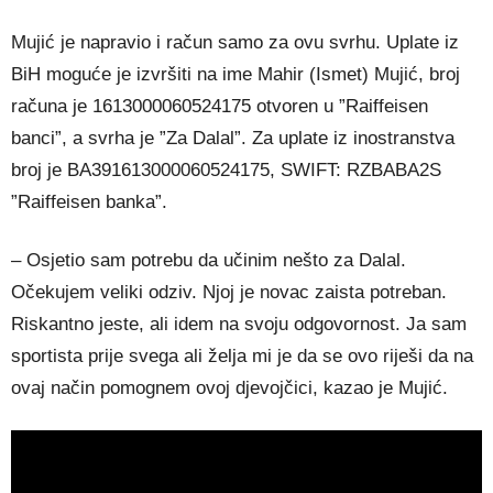
Mujić je napravio i račun samo za ovu svrhu. Uplate iz
BiH moguće je izvršiti na ime Mahir (Ismet) Mujić, broj
računa je 1613000060524175 otvoren u ”Raiffeisen
banci”, a svrha je ”Za Dalal”. Za uplate iz inostranstva
broj je BA391613000060524175, SWIFT: RZBABA2S
”Raiffeisen banka”.
– Osjetio sam potrebu da učinim nešto za Dalal.
Očekujem veliki odziv. Njoj je novac zaista potreban.
Riskantno jeste, ali idem na svoju odgovornost. Ja sam
sportista prije svega ali želja mi je da se ovo riješi da na
ovaj način pomognem ovoj djevojčici, kazao je Mujić.