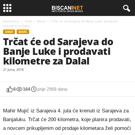
Naslovnica
Grad
Bihać
Trčat će od Sarajeva do Banje Luke i prodavati
kilometre za Dalal
GRAD
BIHAĆ
Trčat će od Sarajeva do
Banje Luke i prodavati
kilometre za Dalal
21 Juna, 2018
6
164
prije 2968 dana
Mahir Mujić iz Sarajeva 4. jula će krenuti iz Sarajeva za
Banjaluku. Trčat će 200 kilometra, koje planira prodavati,
a novcem prikupljenim od prodaje kilometara želi pomoći