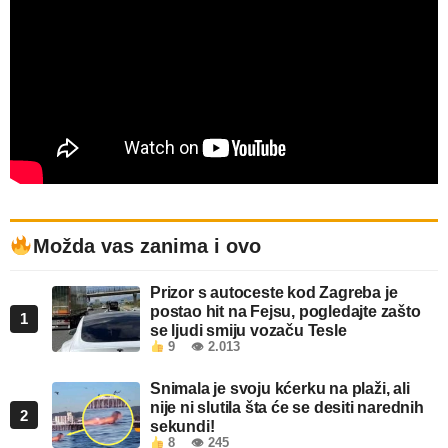
Možda vas zanima i ovo
Prizor s autoceste kod Zagreba je
postao hit na Fejsu, pogledajte zašto
1
se ljudi smiju vozaču Tesle
9
👁 2.013
Snimala je svoju kćerku na plaži, ali
nije ni slutila šta će se desiti narednih
2
sekundi!
8
👁 245