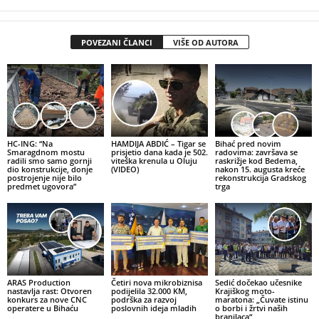
POVEZANI ČLANCI
VIŠE OD AUTORA
HC-ING: “Na
HAMDIJA ABDIĆ – Tigar se
Bihać pred novim
Smaragdnom mostu
prisjetio dana kada je 502.
radovima: završava se
radili smo samo gornji
viteška krenula u Oluju
raskrižje kod Bedema,
dio konstrukcije, donje
(VIDEO)
nakon 15. augusta kreće
postrojenje nije bilo
rekonstrukcija Gradskog
predmet ugovora”
trga
ARAS Production
Četiri nova mikrobiznisa
Sedić dočekao učesnike
nastavlja rast: Otvoren
podijelila 32.000 KM,
Krajiškog moto-
konkurs za nove CNC
podrška za razvoj
maratona: „Čuvate istinu
operatere u Bihaću
poslovnih ideja mladih
o borbi i žrtvi naših
branilaca“