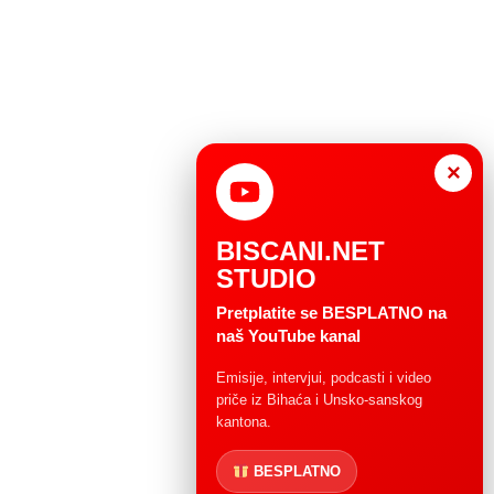
×
BISCANI.NET
STUDIO
Pretplatite se BESPLATNO na
naš YouTube kanal
Emisije, intervjui, podcasti i video
priče iz Bihaća i Unsko-sanskog
kantona.
BESPLATNO