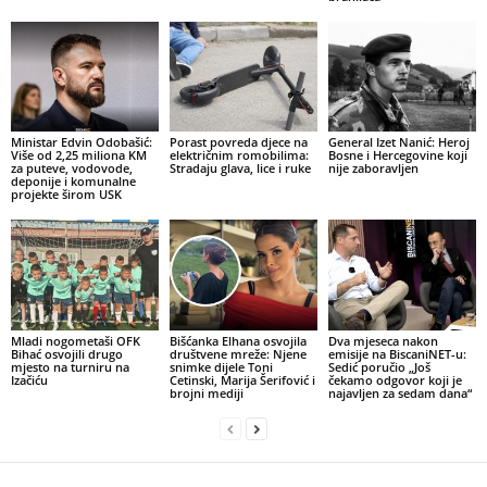
Ministar Edvin Odobašić:
Porast povreda djece na
General Izet Nanić: Heroj
Više od 2,25 miliona KM
električnim romobilima:
Bosne i Hercegovine koji
za puteve, vodovode,
Stradaju glava, lice i ruke
nije zaboravljen
deponije i komunalne
projekte širom USK
Mladi nogometaši OFK
Bišćanka Elhana osvojila
Dva mjeseca nakon
Bihać osvojili drugo
društvene mreže: Njene
emisije na BiscaniNET-u:
mjesto na turniru na
snimke dijele Toni
Sedić poručio „Još
Izačiću
Cetinski, Marija Šerifović i
čekamo odgovor koji je
brojni mediji
najavljen za sedam dana“