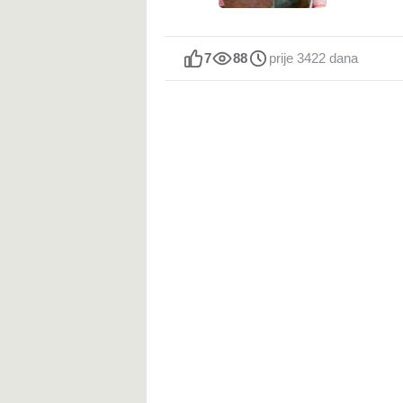
7
88
prije 3422 dana