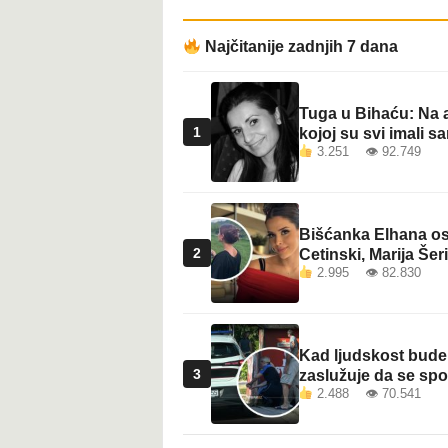
t
Najčitanije zadnjih 7 dana
Tuga u Bihaću: Na a
1
kojoj su svi imali sa
3.251 👁 92.749
Bišćanka Elhana osv
2
Cetinski, Marija Šeri
2.995 👁 82.830
Kad ljudskost bude 
3
zaslužuje da se sp
2.488 👁 70.541