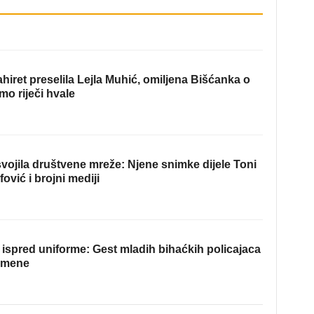
hiret preselila Lejla Muhić, omiljena Bišćanka o
mo riječi hvale
ojila društvene mreže: Njene snimke dijele Toni
fović i brojni mediji
ispred uniforme: Gest mladih bihaćkih policajaca
omene