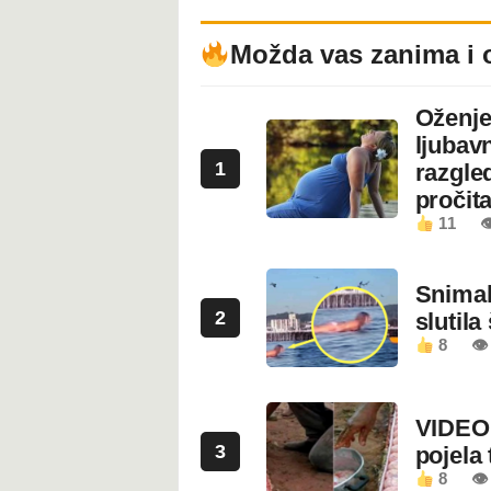
Možda vas zanima i 
Oženje
ljubavn
1
razgled
pročita
11

Snimala
2
slutila
8
👁
VIDEO:
3
pojela 
8
👁 