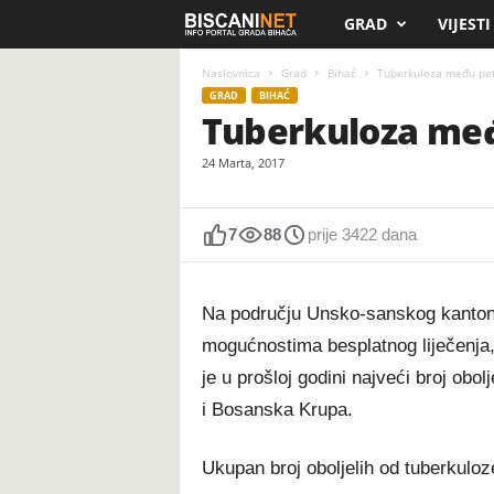
GRAD
VIJESTI
B
i
Naslovnica
Grad
Bihać
Tuberkuloza među pet 
GRAD
BIHAĆ
Tuberkuloza među
s
24 Marta, 2017
c
a
7
88
prije 3422 dana
n
Na području Unsko-sanskog kantona
i
mogućnostima besplatnog liječenja,
.
je u prošloj godini najveći broj obo
i Bosanska Krupa.
n
e
Ukupan broj oboljelih od tuberkuloz