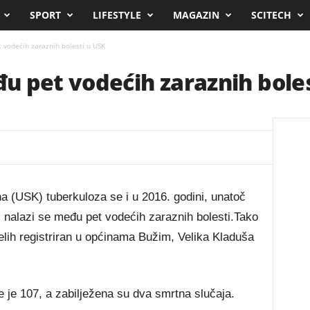
SPORT
LIFESTYLE
MAGAZIN
SCITECH
vodećih zaraznih bolesti u USK
 pet vodećih zaraznih boles
 (USK) tuberkuloza se i u 2016. godini, unatoč
 nalazi se među pet vodećih zaraznih bolesti.Tako
ljelih registriran u općinama Bužim, Velika Kladuša
e je 107, a zabilježena su dva smrtna slučaja.