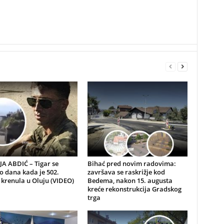
A ABDIĆ – Tigar se
Bihać pred novim radovima:
io dana kada je 502.
završava se raskrižje kod
 krenula u Oluju (VIDEO)
Bedema, nakon 15. augusta
kreće rekonstrukcija Gradskog
trga