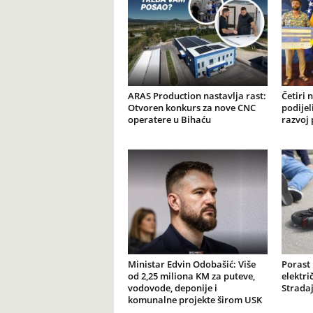
ARAS Production nastavlja rast:
Četiri 
Otvoren konkurs za nove CNC
podijel
operatere u Bihaću
razvoj 
Ministar Edvin Odobašić: Više
Porast
od 2,25 miliona KM za puteve,
elektr
vodovode, deponije i
Stradaj
komunalne projekte širom USK