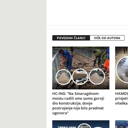
POVEZANI ČLANCI
VIŠE OD AUTORA
HC-ING: “Na Smaragdnom
HAMDIJ
mostu radili smo samo gornji
prisjet
dio konstrukcije, donje
viteška
postrojenje nije bilo predmet
ugovora”