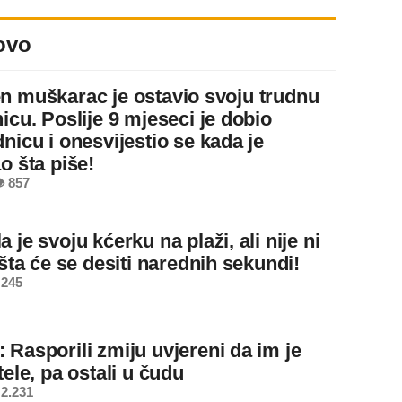
ovo
n muškarac je ostavio svoju trudnu
icu. Poslije 9 mjeseci je dobio
nicu i onesvijestio se kada je
o šta piše!
 857
 je svoju kćerku na plaži, ali nije ni
 šta će se desiti narednih sekundi!
 245
 Rasporili zmiju uvjereni da im je
tele, pa ostali u čudu
2.231