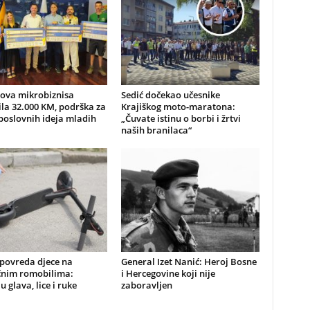
nova mikrobiznisa
Sedić dočekao učesnike
ila 32.000 KM, podrška za
Krajiškog moto-maratona:
poslovnih ideja mladih
„Čuvate istinu o borbi i žrtvi
naših branilaca“
 povreda djece na
General Izet Nanić: Heroj Bosne
ičnim romobilima:
i Hercegovine koji nije
u glava, lice i ruke
zaboravljen