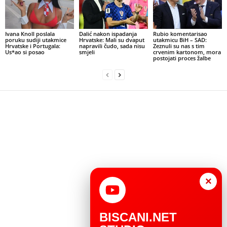
Ivana Knoll poslala
Dalić nakon ispadanja
Rubio komentarisao
poruku sudiji utakmice
Hrvatske: Mali su dvaput
utakmicu BiH – SAD:
Hrvatske i Portugala:
napravili čudo, sada nisu
Zeznuli su nas s tim
Us*ao si posao
smjeli
crvenim kartonom, mora
postojati proces žalbe
×
BISCANI.NET