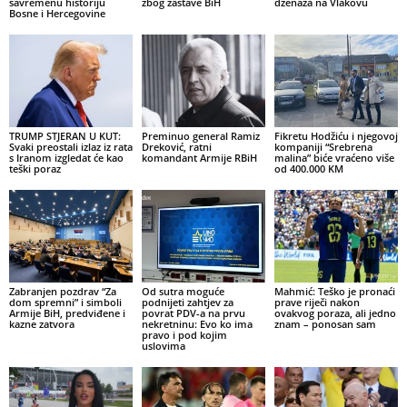
savremenu historiju
zbog zastave BiH
dženaza na Vlakovu
Bosne i Hercegovine
TRUMP STJERAN U KUT:
Preminuo general Ramiz
Fikretu Hodžiću i njegovoj
Svaki preostali izlaz iz rata
Dreković, ratni
kompaniji “Srebrena
s Iranom izgledat će kao
komandant Armije RBiH
malina” biće vraćeno više
teški poraz
od 400.000 KM
Zabranjen pozdrav “Za
Od sutra moguće
Mahmić: Teško je pronaći
dom spremni” i simboli
podnijeti zahtjev za
prave riječi nakon
Armije BiH, predviđene i
povrat PDV-a na prvu
ovakvog poraza, ali jedno
kazne zatvora
nekretninu: Evo ko ima
znam – ponosan sam
pravo i pod kojim
uslovima