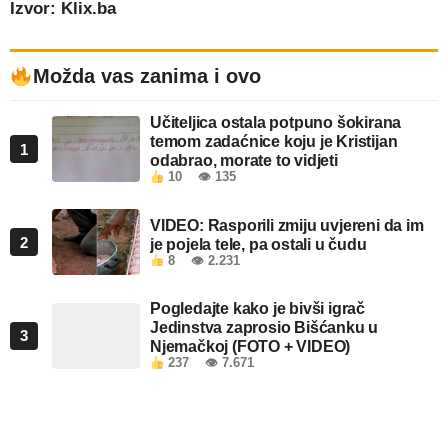
Izvor: Klix.ba
Možda vas zanima i ovo
Učiteljica ostala potpuno šokirana
temom zadaćnice koju je Kristijan
1
odabrao, morate to vidjeti
10
👁 135
VIDEO: Rasporili zmiju uvjereni da im
2
je pojela tele, pa ostali u čudu
8
👁 2.231
Pogledajte kako je bivši igrač
Jedinstva zaprosio Bišćanku u
3
Njemačkoj (FOTO + VIDEO)
237
👁 7.671