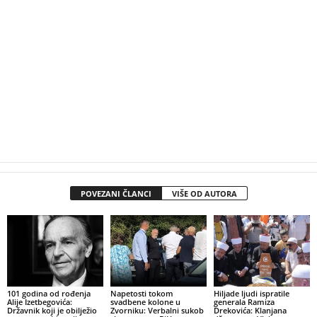
POVEZANI ČLANCI
VIŠE OD AUTORA
101 godina od rođenja
Napetosti tokom
Hiljade ljudi ispratile
Alije Izetbegovića:
svadbene kolone u
generala Ramiza
Državnik koji je obilježio
Zvorniku: Verbalni sukob
Drekovića: Klanjana