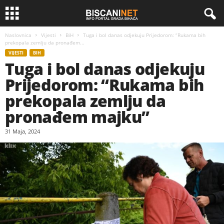
Naslovnica
Vijesti
BiH
Tuga i bol danas odjekuju Prijedorom: “Rukama bih
prekopala zemlju da pronađem...
VIJESTI
BIH
Tuga i bol danas odjekuju
Prijedorom: “Rukama bih
prekopala zemlju da
pronađem majku”
31 Maja, 2024