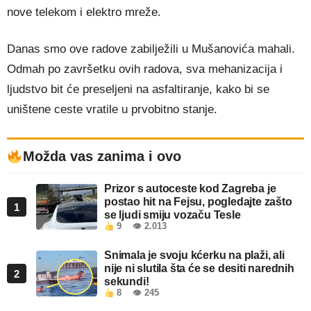
nove telekom i elektro mreže.
Danas smo ove radove zabilježili u Mušanovića mahali.
Odmah po završetku ovih radova, sva mehanizacija i
ljudstvo bit će preseljeni na asfaltiranje, kako bi se
uništene ceste vratile u prvobitno stanje.
Možda vas zanima i ovo
Prizor s autoceste kod Zagreba je
postao hit na Fejsu, pogledajte zašto
1
se ljudi smiju vozaču Tesle
9
👁 2.013
Snimala je svoju kćerku na plaži, ali
nije ni slutila šta će se desiti narednih
2
sekundi!
8
👁 245