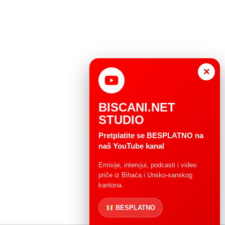
×
BISCANI.NET
STUDIO
Pretplatite se BESPLATNO na
naš YouTube kanal
Emisije, intervjui, podcasti i video
priče iz Bihaća i Unsko-sanskog
kantona.
BESPLATNO