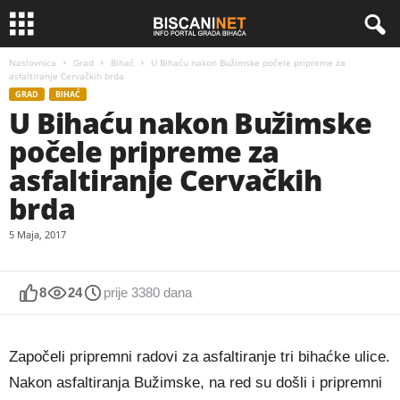
Naslovnica
Grad
Bihać
U Bihaću nakon Bužimske počele pripreme za
asfaltiranje Cervačkih brda
GRAD
BIHAĆ
U Bihaću nakon Bužimske
počele pripreme za
asfaltiranje Cervačkih
brda
5 Maja, 2017
8
24
prije 3380 dana
Započeli pripremni radovi za asfaltiranje tri bihaćke ulice.
Nakon asfaltiranja Bužimske, na red su došli i pripremni