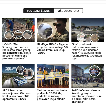
POVEZANI ČLANCI
VIŠE OD AUTORA
HC-ING: “Na
HAMDIJA ABDIĆ – Tigar se
Bihać pred novim
Smaragdnom mostu
prisjetio dana kada je 502.
radovima: završava se
radili smo samo gornji
viteška krenula u Oluju
raskrižje kod Bedema,
dio konstrukcije, donje
(VIDEO)
nakon 15. augusta kreće
postrojenje nije bilo
rekonstrukcija Gradskog
predmet ugovora”
trga
ARAS Production
Četiri nova mikrobiznisa
Sedić dočekao učesnike
nastavlja rast: Otvoren
podijelila 32.000 KM,
Krajiškog moto-
konkurs za nove CNC
podrška za razvoj
maratona: „Čuvate istinu
operatere u Bihaću
poslovnih ideja mladih
o borbi i žrtvi naših
branilaca“