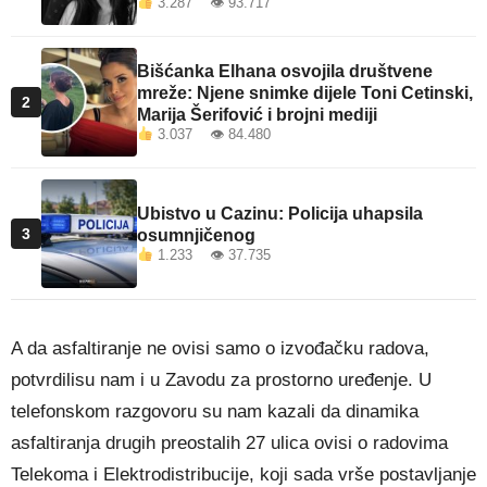
3.287 👁 93.717
Bišćanka Elhana osvojila društvene
mreže: Njene snimke dijele Toni Cetinski,
2
Marija Šerifović i brojni mediji
3.037 👁 84.480
Ubistvo u Cazinu: Policija uhapsila
3
osumnjičenog
1.233 👁 37.735
A da asfaltiranje ne ovisi samo o izvođačku radova,
potvrdilisu nam i u Zavodu za prostorno uređenje. U
telefonskom razgovoru su nam kazali da dinamika
asfaltiranja drugih preostalih 27 ulica ovisi o radovima
Telekoma i Elektrodistribucije, koji sada vrše postavljanje