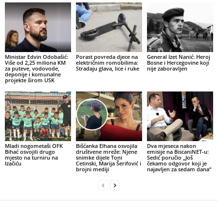
Ministar Edvin Odobašić:
Porast povreda djece na
General Izet Nanić: Heroj
Više od 2,25 miliona KM
električnim romobilima:
Bosne i Hercegovine koji
za puteve, vodovode,
Stradaju glava, lice i ruke
nije zaboravljen
deponije i komunalne
projekte širom USK
Mladi nogometaši OFK
Bišćanka Elhana osvojila
Dva mjeseca nakon
Bihać osvojili drugo
društvene mreže: Njene
emisije na BiscaniNET-u:
mjesto na turniru na
snimke dijele Toni
Sedić poručio „Još
Izačiću
Cetinski, Marija Šerifović i
čekamo odgovor koji je
brojni mediji
najavljen za sedam dana“