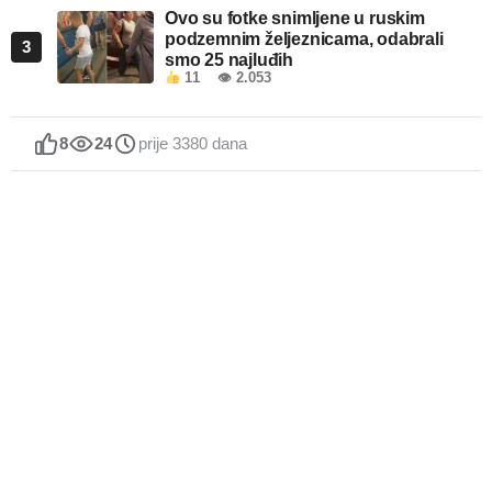
Ovo su fotke snimljene u ruskim
podzemnim željeznicama, odabrali
3
smo 25 najluđih
11
👁 2.053
8
24
prije 3380 dana